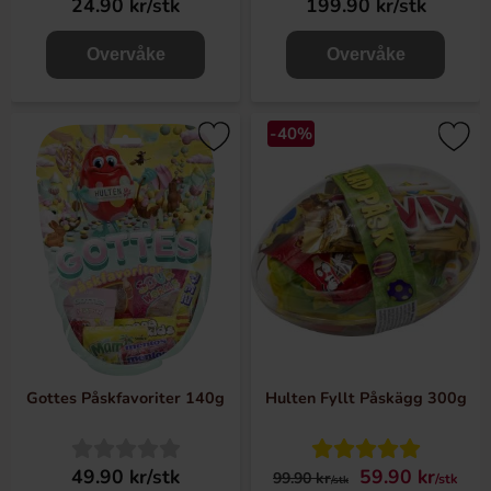
24.90 kr/stk
199.90 kr/stk
Overvåke
Overvåke
-40%
Gottes Påskfavoriter 140g
Hulten Fyllt Påskägg 300g
49.90 kr/stk
59.90 kr
99.90 kr
/stk
/stk