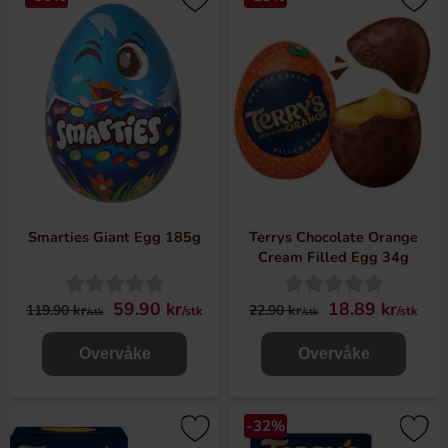
Smarties Giant Egg 185g
Terrys Chocolate Orange
Cream Filled Egg 34g
59.90 kr
18.89 kr
119.90 kr
22.90 kr
/stk
/stk
/stk
/stk
Overvåke
Overvåke
-32%