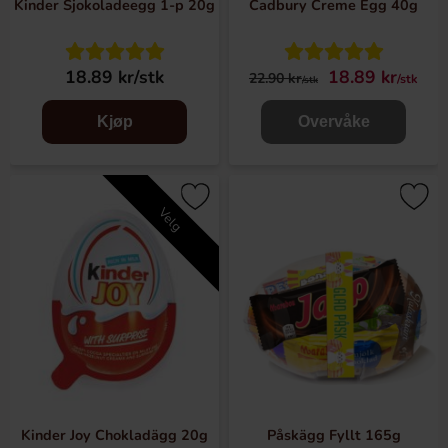
Kinder Sjokoladeegg 1-p 20g
Cadbury Creme Egg 40g
18.89 kr/stk
18.89 kr
22.90 kr
/stk
/stk
Kjøp
Overvåke
Velg
Kinder Joy Chokladägg 20g
Påskägg Fyllt 165g