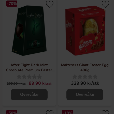
-70%
After Eight Dark Mint
Maltesers Giant Easter Egg
Chocolate Premium Easter
496g
Egg 400g
89.90 kr
329.90 kr/stk
299.90 kr
/stk
/stk
Overvåke
Overvåke
-50%
-18%