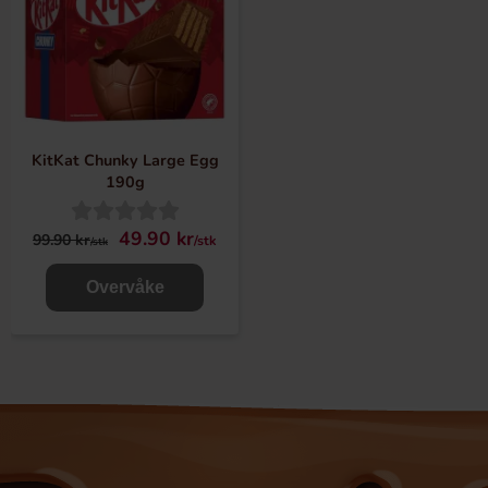
KitKat Chunky Large Egg
190g
49.90 kr
99.90 kr
/stk
/stk
Overvåke