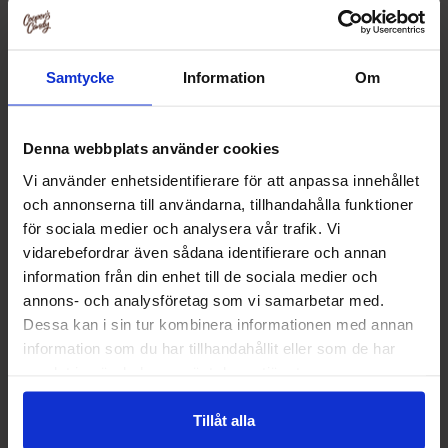
-20%
Samtycke
Information
Om
Denna webbplats använder cookies
Vi använder enhetsidentifierare för att anpassa innehållet
och annonserna till användarna, tillhandahålla funktioner
för sociala medier och analysera vår trafik. Vi
vidarebefordrar även sådana identifierare och annan
information från din enhet till de sociala medier och
annons- och analysföretag som vi samarbetar med.
Cadbury Creme Egg Mixlåda
Anthon Berg The Easter Egg
Dessa kan i sin tur kombinera informationen med annan
5-pack (200g)
190g
information som du har tillhandahållit eller som de har
samlat in när du har använt deras tjänster.
79.90 kr
129.90 kr/stk
99.90 kr
/stk
/stk
Tillåt alla
Overvåke
Overvåke