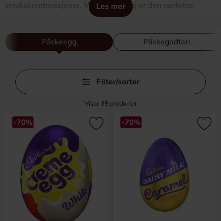
smakskombinasjoner. Våre påskeegg er den perfekte
Les mer
overraskelsen for både store og små, og tilbyr en fargerik
blanding av sjokolade, gelégodis, og mye mer. Uansett om
Påskeegg
Påskegodteri
du er ute etter å fylle påskekorgen med tradisjonelle
delikatesser eller ser etter noe nytt og annerledes å gi
bort, har vi alt du trenger for å gjøre påsken uforglemmelig.
Hopp
Utforsk vårt utvalg og finn det perfekte påskeegget som vil
Filter/sorter
over
spre glede og gjøre påskefeiringen enda mer spesiell.
filtre
Viser
39
produkter
-70%
-70%