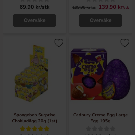
69.90 kr/stk
139.90 kr
199.90 kr
/stk
/stk
Overvåke
Overvåke
Spongebob Surprise
Cadbury Creme Egg Large
Chokladägg 20g (1st)
Egg 195g