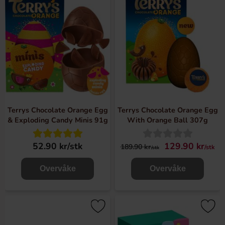
Terrys Chocolate Orange Egg
Terrys Chocolate Orange Egg
& Exploding Candy Minis 91g
With Orange Ball 307g
52.90 kr/stk
129.90 kr
189.90 kr
/stk
/stk
Overvåke
Overvåke