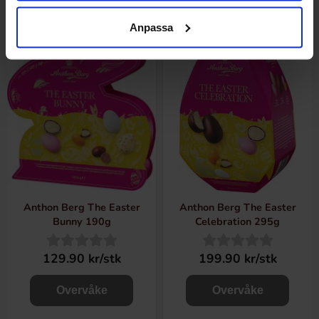
Anpassa
Anthon Berg The Easter
Anthon Berg The Easter
Bunny 190g
Celebration 295g
129.90 kr/stk
199.90 kr/stk
Overvåke
Overvåke