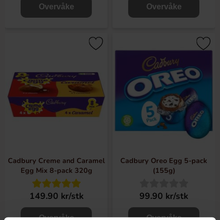
Overvåke
Overvåke
Cadbury Creme and Caramel
Cadbury Oreo Egg 5-pack
Egg Mix 8-pack 320g
(155g)
149.90 kr/stk
99.90 kr/stk
Overvåke
Overvåke