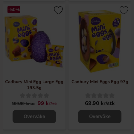
-50%
Cadbury Mini Egg Large Egg
Cadbury Mini Eggs Egg 97g
193.5g
99 kr
69.90 kr/stk
199.90 kr
/stk
/stk
Overvåke
Overvåke