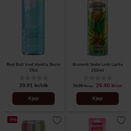
Red Bull Iced Vanilla Berry
Brainrot Soda Lirili Larila
25cl
250ml
39.91 kr/stk
26.90 kr
36.90 kr
/stk
/stk
Kjøp
Kjøp
-9%