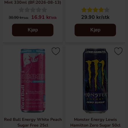
Mint 330ml (BF:2026-08-13)
16.91 kr
29.90 kr/stk
30.90 kr
/stk
/stk
Kjøp
Kjøp
Red Bull Energy White Peach
Monster Energy Lewis
Sugar Free 25cl
Hamilton Zero Sugar 50cl