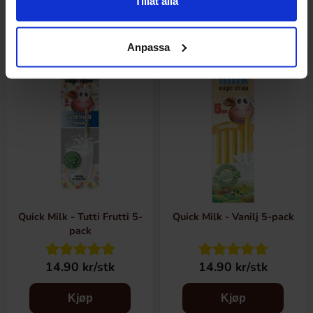
Tillåt alla
Anpassa
Quick Milk - Tutti Frutti 5-
Quick Milk - Vanilj 5-pack
pack
14.90 kr/stk
14.90 kr/stk
Kjøp
Kjøp