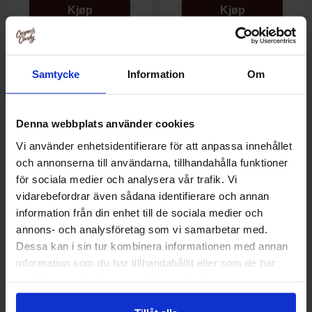
Kjøp
Kjøp
-35%
Samtycke
Information
Om
Denna webbplats använder cookies
Vi använder enhetsidentifierare för att anpassa innehållet
och annonserna till användarna, tillhandahålla funktioner
för sociala medier och analysera vår trafik. Vi
vidarebefordrar även sådana identifierare och annan
information från din enhet till de sociala medier och
Red Bull Summer Ed Sukkerfri
Faxe Kondi Zero Sugar 33cl
annons- och analysföretag som vi samarbetar med.
Sudachi Lime 25cl
(BF: 2026-07-11)
Dessa kan i sin tur kombinera informationen med annan
information som du har tillhandahållit eller som de har
30.90 kr/stk
18.89 kr
samlat in när du har använt deras tjänster.
28.90 kr
/stk
/stk
Kjøp
Kjøp