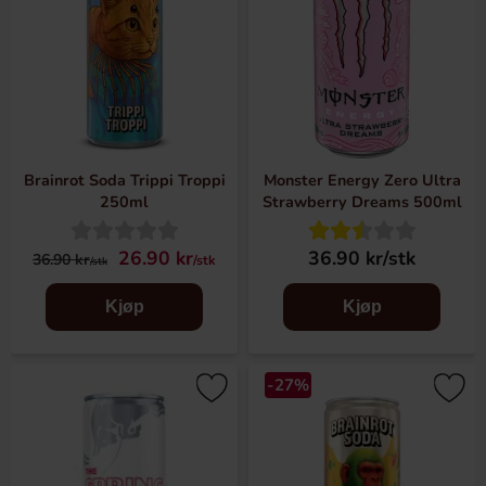
Brainrot Soda Trippi Troppi
Monster Energy Zero Ultra
250ml
Strawberry Dreams 500ml
26.90 kr
36.90 kr/stk
36.90 kr
/stk
/stk
Kjøp
Kjøp
-27%