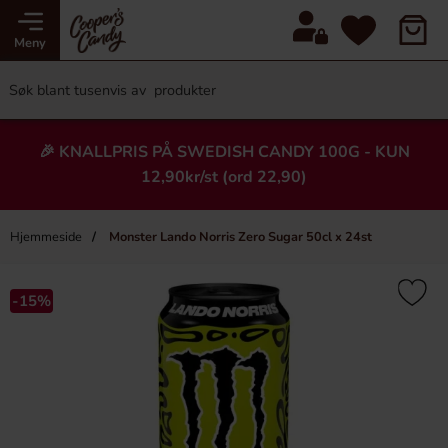
Meny
🎉 KNALLPRIS PÅ SWEDISH CANDY 100G - KUN
12,90kr/st (ord 22,90)
Hjemmeside
Monster Lando Norris Zero Sugar 50cl x 24st
×
Heading
-15%