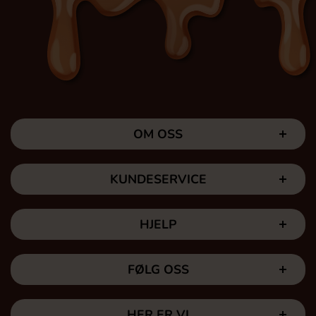
OM OSS
KUNDESERVICE
HJELP
FØLG OSS
HER ER VI