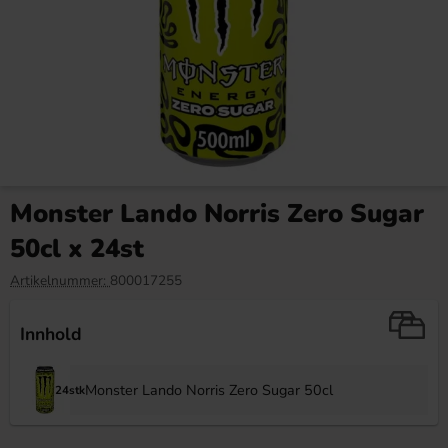
Pommac 33cl
Nerds Gummy Clusters Very
Berry 113g
Monster Lando Norris Zero Sugar
24.90 kr
52.90 kr
50cl x 24st
Köp
Köp
Artikelnummer:
800017255
Innhold
Monster Lando Norris Zero Sugar 50cl
24stk