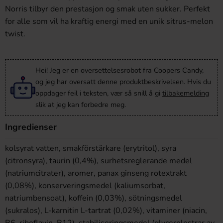
Norris tilbyr den prestasjon og smak uten sukker. Perfekt
for alle som vil ha kraftig energi med en unik sitrus-melon
twist.
Hei! Jeg er en oversettelsesrobot fra Coopers Candy,
og jeg har oversatt denne produktbeskrivelsen. Hvis du
oppdager feil i teksten, vær så snill å gi
tilbakemelding
slik at jeg kan forbedre meg.
Ingredienser
kolsyrat vatten, smakförstärkare (erytritol), syra
(citronsyra), taurin (0,4%), surhetsreglerande medel
(natriumcitrater), aromer, panax ginseng rotextrakt
(0,08%), konserveringsmedel (kaliumsorbat,
natriumbensoat), koffein (0,03%), sötningsmedel
(sukralos), L-karnitin L-tartrat (0,02%), vitaminer (niacin,