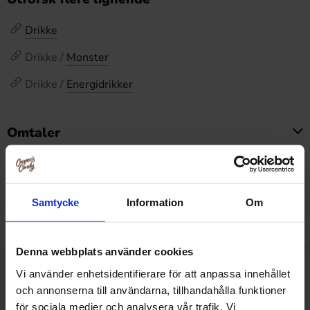
Drikke
Drikke /
Monster
Drikke /
Energidrikker
Omtaler
Dette produktet har ingen anmeldelser
Prishistorikk
Laveste pris de siste 30 dagene er 749.90 kr (2026-08-
Samtycke
Information
Om
09)
Denna webbplats använder cookies
Vi använder enhetsidentifierare för att anpassa innehållet
Relaterte produkter
och annonserna till användarna, tillhandahålla funktioner
för sociala medier och analysera vår trafik. Vi