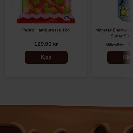
Pedro Hamburgare 1kg
Monster Energy Ro
Sugar 50cl
129.90 kr
74
885.60 kr
Kjøp
Kjø