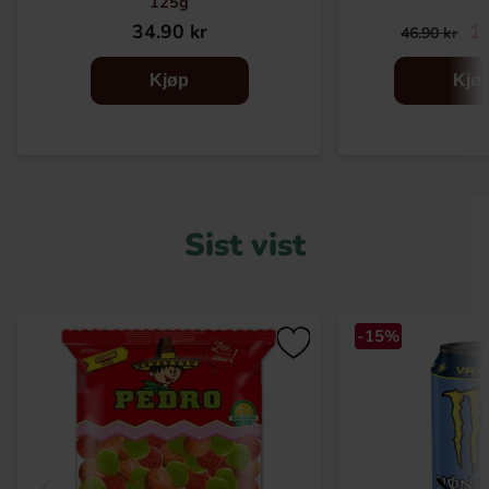
125g
34.90 kr
19
46.90 kr
Kjøp
Kjø
Sist vist
-15%