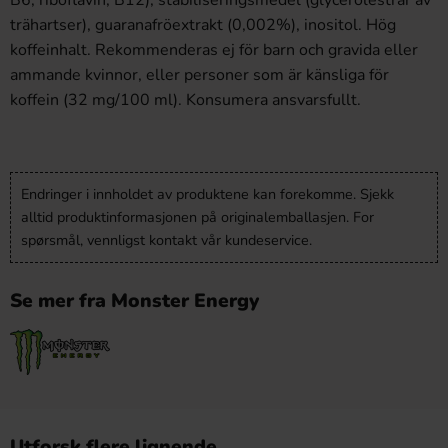
B6, riboflavin, B12), stabiliseringsmedel (glycerolestrar av
trähartser), guaranafröextrakt (0,002%), inositol. Hög
koffeinhalt. Rekommenderas ej för barn och gravida eller
ammande kvinnor, eller personer som är känsliga för
koffein (32 mg/100 ml). Konsumera ansvarsfullt.
Endringer i innholdet av produktene kan forekomme. Sjekk
alltid produktinformasjonen på originalemballasjen. For
spørsmål, vennligst kontakt vår kundeservice.
Se mer fra Monster Energy
Utforsk flere lignende