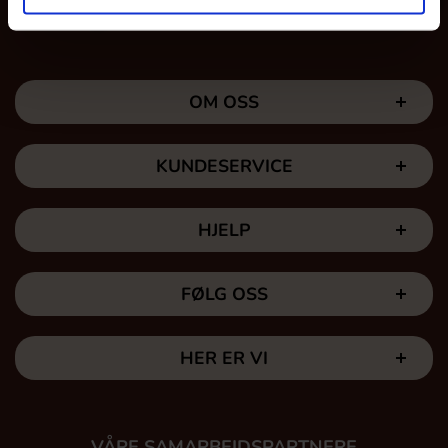
OM OSS
KUNDESERVICE
HJELP
FØLG OSS
HER ER VI
VÅRE SAMARBEIDSPARTNERE