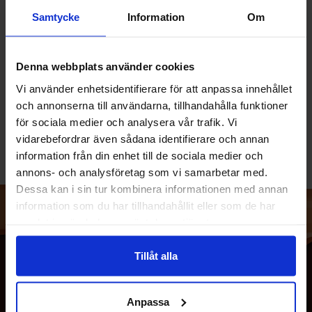
Samtycke
Information
Om
Shih Chuan Miso Paste 500g
Batchelors Cup A Soup
Tomato 93g
Denna webbplats använder cookies
89.90 kr/stk
40 kr/stk
Vi använder enhetsidentifierare för att anpassa innehållet
och annonserna till användarna, tillhandahålla funktioner
Kjøp
Overvåke
för sociala medier och analysera vår trafik. Vi
vidarebefordrar även sådana identifierare och annan
information från din enhet till de sociala medier och
annons- och analysföretag som vi samarbetar med.
Dessa kan i sin tur kombinera informationen med annan
information som du har tillhandahållit eller som de har
samlat in när du har använt deras tjänster.
Tillåt alla
Anpassa