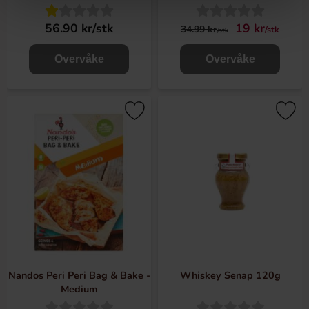
56.90 kr/stk
19 kr
34.99 kr
/stk
/stk
Overvåke
Overvåke
Nandos Peri Peri Bag & Bake -
Whiskey Senap 120g
Medium