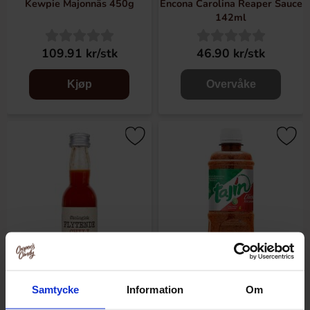
Kewpie Majonnäs 450g
Encona Carolina Reaper Sauce
142ml
109.91 kr/stk
46.90 kr/stk
Kjøp
Overvåke
Samtycke
Information
Om
Northern Greens Flytande
Tajin Chilipulver med Lime