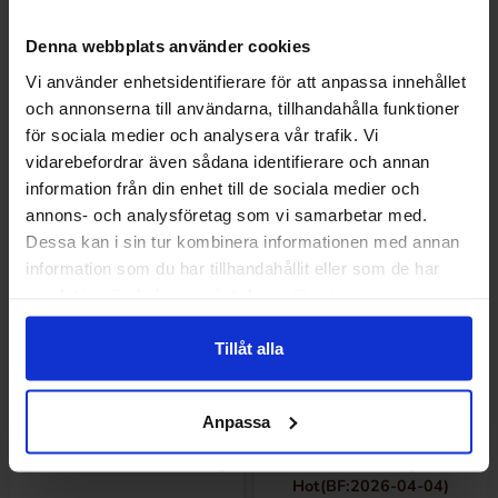
Chili 40ml
400g
Denna webbplats använder cookies
66.90 kr/stk
119.90 kr/stk
Vi använder enhetsidentifierare för att anpassa innehållet
och annonserna till användarna, tillhandahålla funktioner
Kjøp
Kjøp
för sociala medier och analysera vår trafik. Vi
vidarebefordrar även sådana identifierare och annan
information från din enhet till de sociala medier och
-46%
annons- och analysföretag som vi samarbetar med.
Dessa kan i sin tur kombinera informationen med annan
information som du har tillhandahållit eller som de har
samlat in när du har använt deras tjänster.
Tillåt alla
Anpassa
Nandos Peri-Peri Salt 70g
Nandos Peri Peri Bag & Bake -
Hot(BF:2026-04-04)