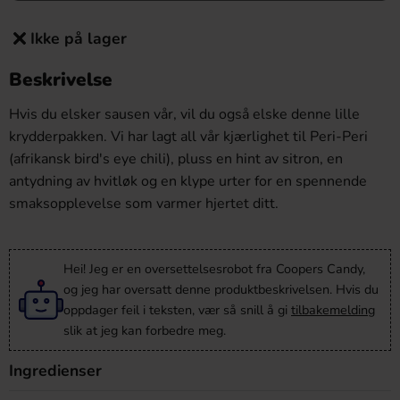
Ikke på lager
Beskrivelse
Hvis du elsker sausen vår, vil du også elske denne lille
krydderpakken. Vi har lagt all vår kjærlighet til Peri-Peri
(afrikansk bird's eye chili), pluss en hint av sitron, en
antydning av hvitløk og en klype urter for en spennende
smaksopplevelse som varmer hjertet ditt.
Hei! Jeg er en oversettelsesrobot fra Coopers Candy,
og jeg har oversatt denne produktbeskrivelsen. Hvis du
oppdager feil i teksten, vær så snill å gi
tilbakemelding
slik at jeg kan forbedre meg.
Ingredienser