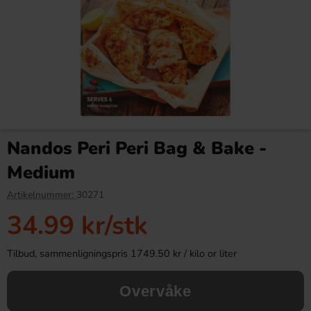
Vimto Original 33cl
BonBon søppeldynga godteri
125g
Nandos Peri Peri Bag & Bake -
22.90 kr
28.90 kr
Medium
Köp
Köp
Artikelnummer:
30271
34.99 kr
/stk
Tilbud, sammenligningspris 1749.50 kr / kilo or liter
Overvåke