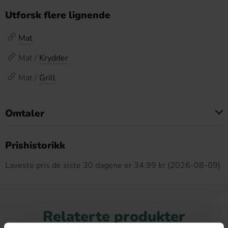
Utforsk flere lignende
Mat
Mat /
Krydder
Mat /
Grill
Omtaler
Dette produktet har ingen anmeldelser
Prishistorikk
Laveste pris de siste 30 dagene er 34.99 kr (2026-08-09)
Relaterte produkter