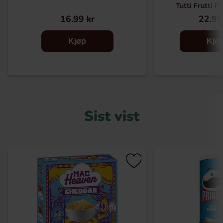
Tutti Frutti F
16.99 kr
22.90
Kjøp
Kjø
Sist vist