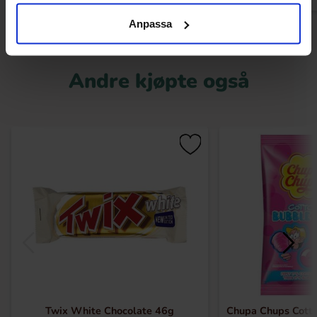
Anpassa
Andre kjøpte også
Twix White Chocolate 46g
Chupa Chups Cott