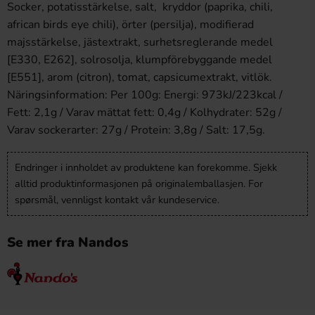
Socker, potatisstärkelse, salt, kryddor (paprika, chili,
african birds eye chili), örter (persilja), modifierad
majsstärkelse, jästextrakt, surhetsreglerande medel
[E330, E262], solrosolja, klumpförebyggande medel
[E551], arom (citron), tomat, capsicumextrakt, vitlök.
Näringsinformation: Per 100g: Energi: 973kJ/223kcal /
Fett: 2,1g / Varav mättat fett: 0,4g / Kolhydrater: 52g /
Varav sockerarter: 27g / Protein: 3,8g / Salt: 17,5g.
Endringer i innholdet av produktene kan forekomme. Sjekk
alltid produktinformasjonen på originalemballasjen. For
spørsmål, vennligst kontakt vår kundeservice.
Se mer fra Nandos