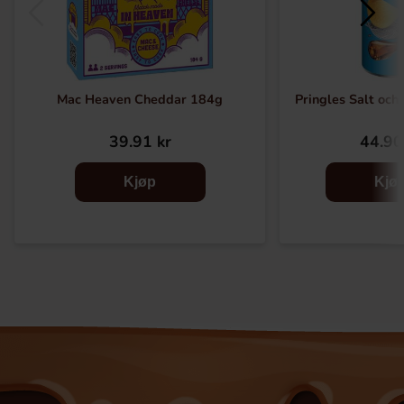
Mac Heaven Cheddar 184g
Pringles Salt och
39.91 kr
44.90
Kjøp
Kjø