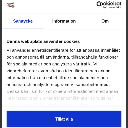
Samtycke
Information
Om
Denna webbplats använder cookies
Vi använder enhetsidentifierare för att anpassa innehållet
och annonserna till användarna, tillhandahålla funktioner
för sociala medier och analysera vår trafik. Vi
vidarebefordrar även sådana identifierare och annan
information från din enhet till de sociala medier och
annons- och analysföretag som vi samarbetar med.
Northern Greens Flytande Chili 40ml
Bisto Onion Gravy
Dessa kan i sin tur kombinera informationen med annan
information som du har tillhandahållit eller som de har
66.90 kr
99.90
samlat in när du har använt deras tjänster.
Kjøp
Kjø
Tillåt alla