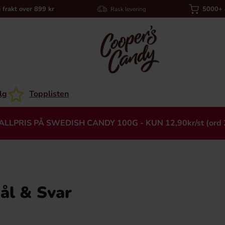
i frakt over 899 kr
5000+ a
Rask levering
lg
Topplisten
ALLPRIS PÅ SWEDISH CANDY 100G - KUN 12,90kr/st (ord 
ål & Svar