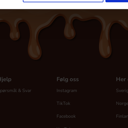
jelp
Følg oss
Her 
pørsmål & Svar
Instagram
Sveri
TikTok
Norg
Facebook
Finla