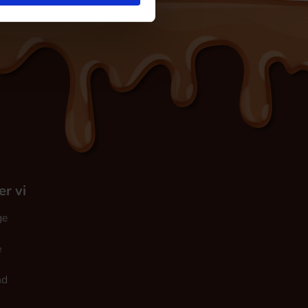
er vi
ge
e
nd