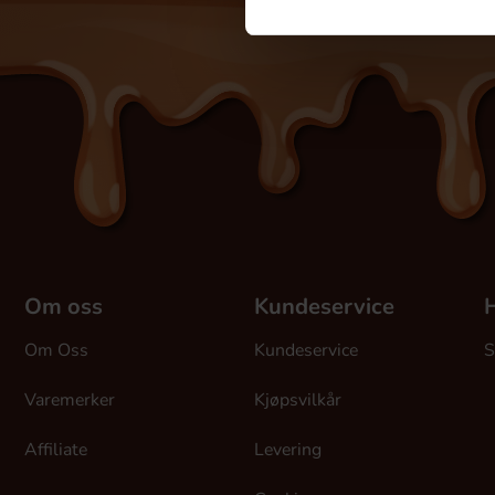
Om oss
Kundeservice
H
Om Oss
Kundeservice
S
Varemerker
Kjøpsvilkår
Affiliate
Levering