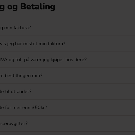
ng og Betaling
g min faktura?
vis jeg har mistet min faktura?
A og toll på varer jeg kjøper hos dere?
e bestillingen min?
e til utlandet?
lle for mer enn 350kr?
 særavgifter?