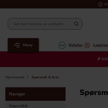
Fr
Meny
Nyheter
Lagersa
🎉 KN
Hjemmeside
Spørsmål & Svar
Spørsm
Naviger
Kjøpsvilkår