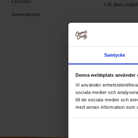
Favoriter
+
Er dere regist
Anmeldelser
Levering
Samtycke
+
Hvem leverer 
+
Hva gjør jeg h
Denna webbplats använder 
Vi använder enhetsidentifierar
+
Kan jeg spore
sociala medier och analysera 
till de sociala medier och a
med annan information som du 