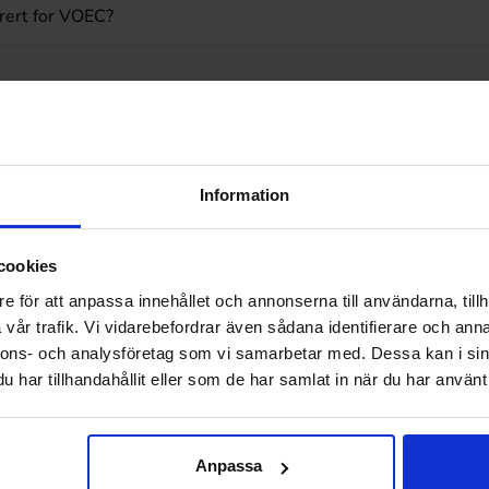
rert for VOEC?
 og Frakt
Information
pakken til meg?
vis jeg ikke har fått noen avisering?
cookies
e för att anpassa innehållet och annonserna till användarna, tillh
 bestillingen min?
vår trafik. Vi vidarebefordrar även sådana identifierare och anna
nnons- och analysföretag som vi samarbetar med. Dessa kan i sin
har tillhandahållit eller som de har samlat in när du har använt 
Anpassa