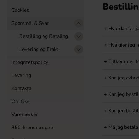
Bestilli
Cookies
Spørsmål & Svar
+
Hvordan far ja
Bestilling og Betaling
+
Hva gjør jeg h
Levering og Frakt
+
Tillkommer MV
integritetspolicy
Levering
+
Kan jeg avbryt
Kontakta
+
Kan jeg bestill
Om Oss
+
Kan jeg besti
Varemerker
+
Må jag betala
350-kronorsregeln