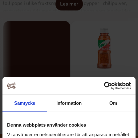
lollipops i ulike fruktsmaker som du dypper i chilipulver,
Les mer
godteristrips fylt med chili samt lollipops som inneholder
eller er dekket av chili. Hvor spennende høres ikke det ut?
Men her finnes det også godteri for de som ikke liker hetta,
for eksempel karameller, karameller, godteristrips og surt
flytende godteri. Det finnes altså noe for alle her! Overrask
vennene dine med meksikansk godteri eller kanskje finn
din nye favorittgodteri!
Meksikansk Godteri
Meksikansk Mat
Samtycke
Information
Om
Denna webbplats använder cookies
Vi använder enhetsidentifierare för att anpassa innehållet