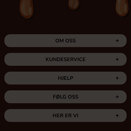
OM OSS
KUNDESERVICE
HJELP
FØLG OSS
HER ER VI