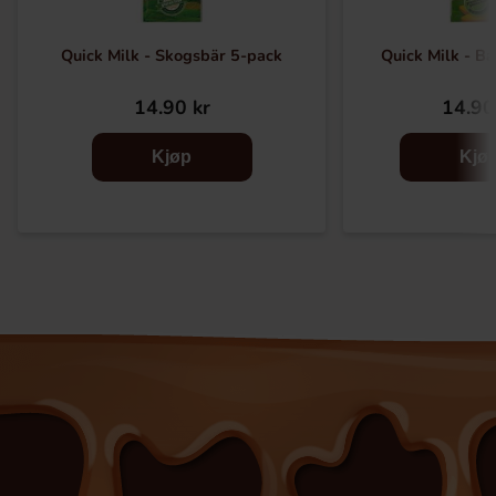
Quick Milk - Skogsbär 5-pack
Quick Milk - B
14.90 kr
14.90
Kjøp
Kjø