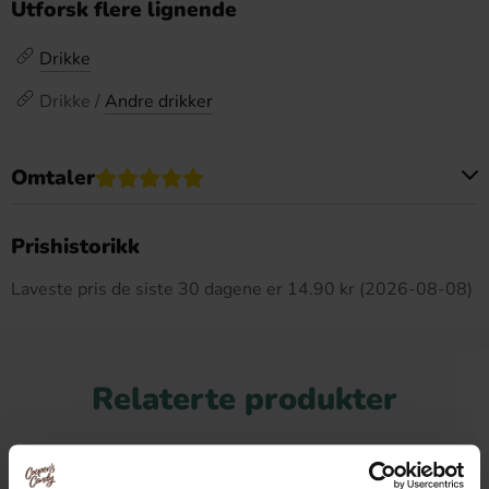
Utforsk flere lignende
Drikke
Drikke /
Andre drikker
Omtaler
Dette produktet har ingen anmeldelser
Prishistorikk
Laveste pris de siste 30 dagene er 14.90 kr (2026-08-08)
Relaterte produkter