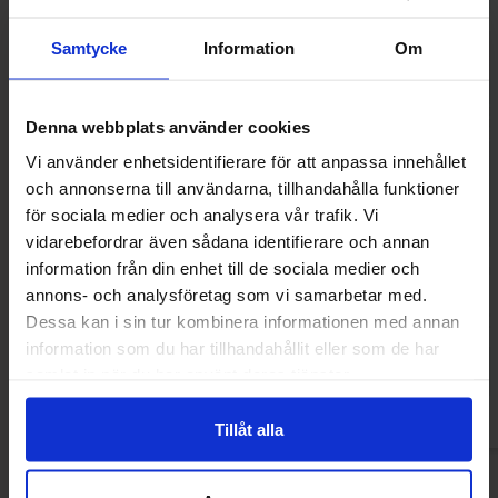
Samtycke
Information
Om
Denna webbplats använder cookies
Vi använder enhetsidentifierare för att anpassa innehållet
och annonserna till användarna, tillhandahålla funktioner
för sociala medier och analysera vår trafik. Vi
vidarebefordrar även sådana identifierare och annan
Quick Milk - Jordgubb 5-pack
MER Hallon Svar
information från din enhet till de sociala medier och
annons- och analysföretag som vi samarbetar med.
14.90 kr
31.90
Dessa kan i sin tur kombinera informationen med annan
information som du har tillhandahållit eller som de har
Kjøp
Kjø
samlat in när du har använt deras tjänster.
Tillåt alla