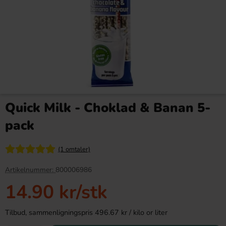
Red Bull Green Drakfrukt 25cl
Kinder Maxi 21g
Quick Milk - Choklad & Banan 5-
38.90 kr
9.90 kr
pack
Köp
Köp
(1 omtaler)
Artikelnummer:
800006986
14.90 kr
/stk
Tilbud, sammenligningspris 496.67 kr / kilo or liter