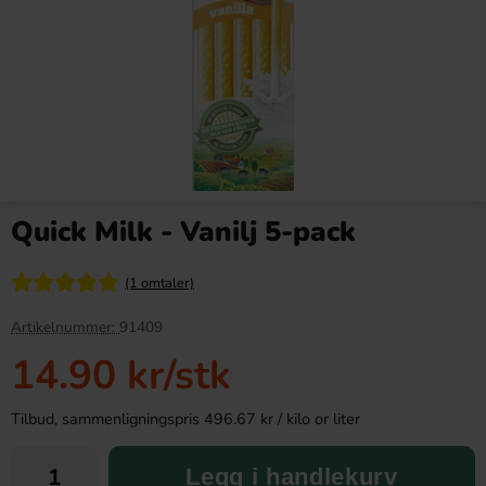
Red Bull Green Drakfrukt 25cl
Kinder Joy Super Mario 20g
Quick Milk - Vanilj 5-pack
38.90 kr
28.90 kr
(1 omtaler)
Köp
Köp
Artikelnummer:
91409
14.90 kr
/stk
Tilbud, sammenligningspris 496.67 kr / kilo or liter
Legg i handlekurv