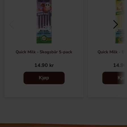
Quick Milk - Skogsbär 5-pack
Quick Milk - B
14.90 kr
14.90
Kjøp
Kjø