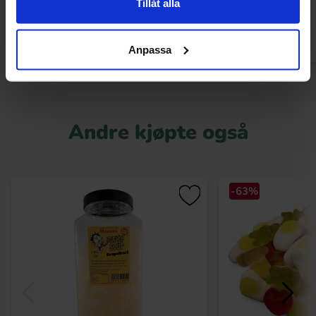
Tillåt alla
Kjøp
Kjø
Anpassa
Andre kjøpte også
-63%