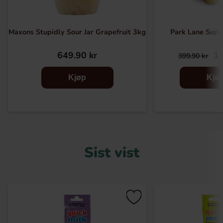
Maxons Stupidly Sour Jar Grapefruit 3kg
Park Lane Supe
649.90 kr
14
399.90 kr
Kjøp
Kjø
Sist vist