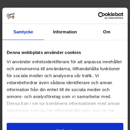
Relaterte produkter
Samtycke
Information
Om
Denna webbplats använder cookies
Vi använder enhetsidentifierare för att anpassa innehållet
och annonserna till användarna, tillhandahålla funktioner
för sociala medier och analysera vår trafik. Vi
vidarebefordrar även sådana identifierare och annan
information från din enhet till de sociala medier och
annons- och analysföretag som vi samarbetar med.
Dessa kan i sin tur kombinera informationen med annan
Quick Milk - Jordgubb 5-pack
Calypso Zero Ber
information som du har tillhandahållit eller som de har
samlat in när du har använt deras tjänster.
14.90 kr
28.90