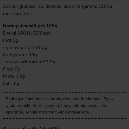
Socker, glukossirap, dextros, arom, färgämne: E160a
(betakaroten).
Näringsinnehåll per 100g
Energi 1681kJ/296kcal
Fett 0g
- varav mättat fett 0g
Kolhydrater 99g
- varav sockerarter 93.9g
Fiber 0g
Protein 0g
Salt 0.g
Endringer i innholdet av produktene kan forekomme. Sjekk
alltid produktinformasjonen på originalemballasjen. For
spørsmål, vennligst kontakt vår kundeservice.