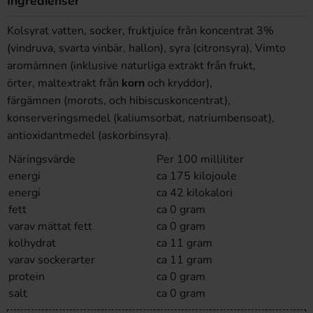
Ingredienser
Kolsyrat vatten, socker, fruktjuice från koncentrat 3%
(vindruva, svarta vinbär, hallon), syra (citronsyra), Vimto
aromämnen (inklusive naturliga extrakt från frukt,
örter, maltextrakt från
korn
och kryddor),
färgämnen (morots, och hibiscuskoncentrat),
konserveringsmedel (kaliumsorbat, natriumbensoat),
antioxidantmedel (askorbinsyra).
Näringsvärde
Per 100 milliliter
energi
ca 175 kilojoule
energi
ca 42 kilokalori
fett
ca 0 gram
varav mättat fett
ca 0 gram
kolhydrat
ca 11 gram
varav sockerarter
ca 11 gram
protein
ca 0 gram
salt
ca 0 gram