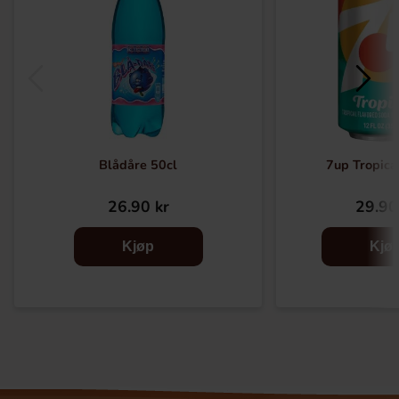
Blådåre 50cl
7up Tropica
26.90 kr
29.90
Kjøp
Kjø