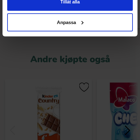
Tillåt alla
Kjøp
Kjø
Anpassa
Andre kjøpte også