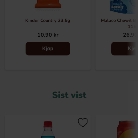
Kinder Country 23,5g
Malaco Chewit Bl
115
10.90 kr
26.90
Kjøp
Kjø
Sist vist