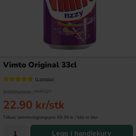
Kinder Maxi 21g
Bubs Sur Skumromb Tutti
frutti 2.6kg
Vimto Original 33cl
9.90 kr
349.90 kr
(1 omtaler)
Köp
Köp
Artikelnummer:
VIMFIZZY
22.90 kr
/stk
Tilbud, sammenligningspris 69.39 kr / kilo or liter
Legg i handlekurv