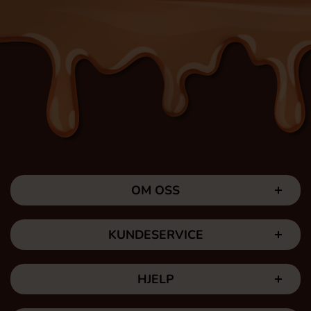
OM OSS
KUNDESERVICE
HJELP