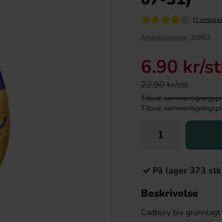
(2 omtaler
Artikelnummer:
20863
6.90 kr
/s
22.90 kr/stk
Tilbud, sammenligningspris
Tilbud, sammenligningspris
ladebar Mintkrokant
Red Bull Green Drakfrukt 25cl
160g
22.90 kr
38.90 kr
r
På lager 373 stk
Köp
Beskrivelse
Cadbury ble grunnlagt 