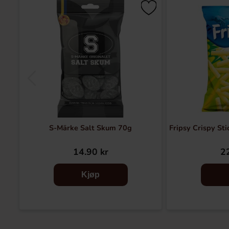
S-Märke Salt Skum 70g
Fripsy Crispy St
14.90 kr
22
Kjøp