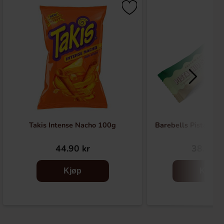
Takis Intense Nacho 100g
Barebells Pistachio
44.90 kr
38.90 k
Kjøp
Kjøp