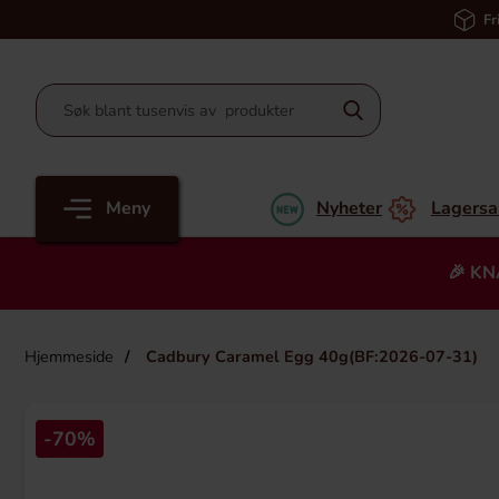
Fr
Meny
Nyheter
Lagersa
🎉 KN
Hjemmeside
Cadbury Caramel Egg 40g(BF:2026-07-31)
-70%