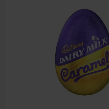
-55%
Arla Mjukglassmix Laktosfri 2L
Marabou Sjoko
169.90 kr
50.90 k
Köp
Köp