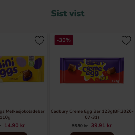
Sist vist
-30%
gs Melkesjokoladebar
Cadbury Creme Egg Bar 123g(BF:2026-
110g
07-31)
14.90 kr
39.91 kr
r
56.90 kr