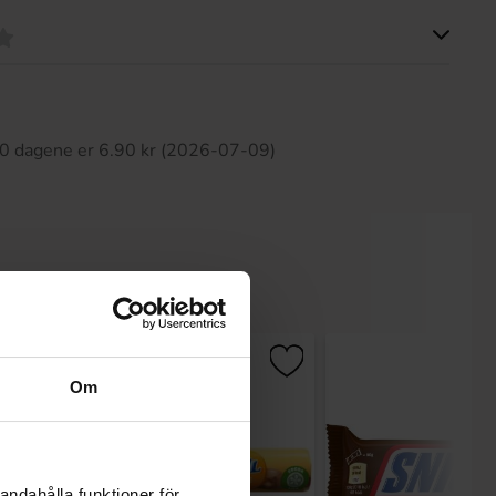
tte produktet har ingen anmeldelser
 30 dagene er 6.90 kr (2026-07-09)
-43%
Om
andahålla funktioner för