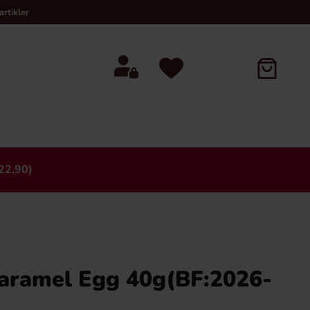
rtikler
22,90)
×
aramel Egg 40g(BF:2026-