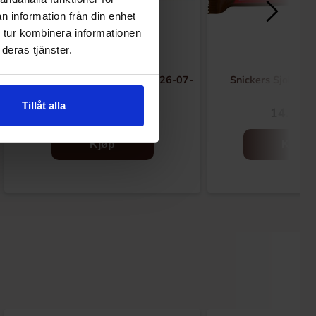
n information från din enhet
 tur kombinera informationen
deras tjänster.
Marabou Rulle Smil 78g(BF:2026-07-
Snickers Sjokola
18)
Tillåt alla
22.90 kr
14.90 k
39.91 kr
Kjøp
Kjøp