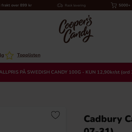
i frakt over 899 kr
5000+ a
Rask levering
lg
Topplisten
ALLPRIS PÅ SWEDISH CANDY 100G - KUN 12,90kr/st (ord 
Cadbury C
Heading
07-31)