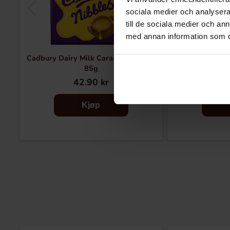
sociala medier och analysera 
till de sociala medier och a
med annan information som du 
Cadbury Dairy Milk Caramel Nibbles
Tobl
85g
42.90 kr
42
Kjøp