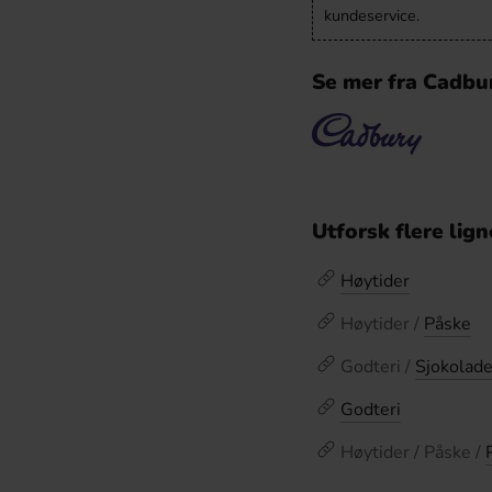
kundeservice.
Se mer fra Cadbu
Utforsk flere lig
Høytider
Høytider /
Påske
Godteri /
Sjokolad
Godteri
Høytider / Påske /