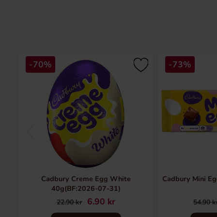
-70%
-73%
Cadbury Creme Egg White
Cadbury Mini Eg
40g(BF:2026-07-31)
6.90 kr
22.90 kr
54.90 k