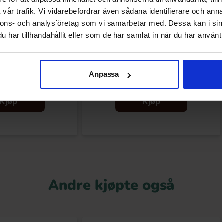
vår trafik. Vi vidarebefordrar även sådana identifierare och anna
nnons- och analysföretag som vi samarbetar med. Dessa kan i sin
har tillhandahållit eller som de har samlat in när du har använt 
erone 100g
Cadbury Twirl 43g
Anpassa
.90 kr
23.90 kr
Kjøp
Kjøp
Andre kjøpte også