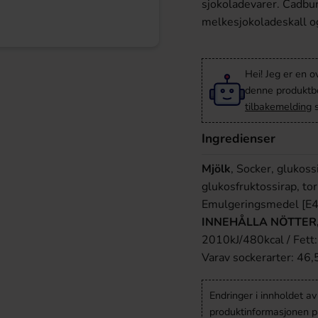
sjokoladevarer. Cadbur
melkesjokoladeskall o
Hei! Jeg er en o
denne produktbes
tilbakemelding
s
Ingredienser
Mjölk
, Socker, glukoss
glukosfruktossirap, tor
Emulgeringsmedel [E
INNEHÅLLA NÖTTER
2010kJ/480kcal / Fett: 
Varav sockerarter: 46,5
Endringer i innholdet a
produktinformasjonen på