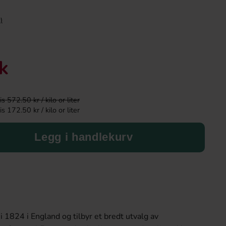
)
-43%
tk
 572.50 kr / kilo or liter
 172.50 kr / kilo or liter
Legg i handlekurv
Tabby Chicken Wings Chocolate 50g
Kinder Joy Super 
19.90 kr
28.90 k
34.90 kr
Köp
Köp
i 1824 i England og tilbyr et bredt utvalg av