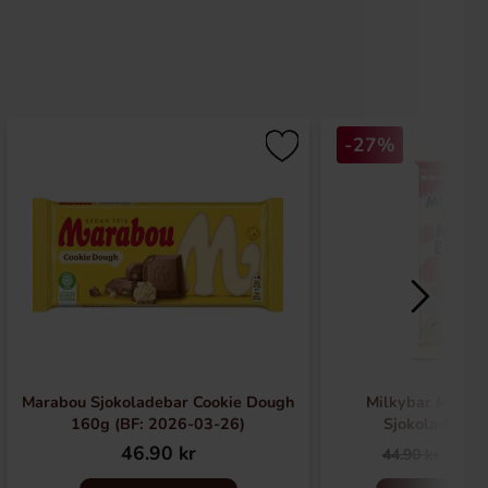
-27%
Marabou Sjokoladebar Cookie Dough
Milkybar Mini E
160g (BF: 2026-03-26)
Sjokoladebar
46.90 kr
32.
44.90 kr