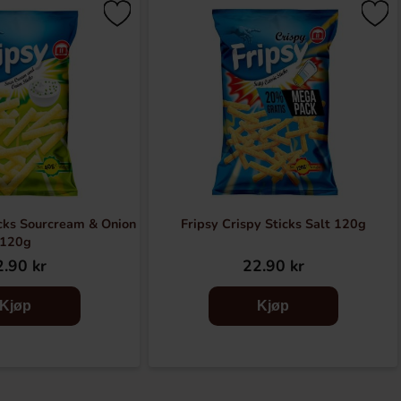
icks Sourcream & Onion
Fripsy Crispy Sticks Salt 120g
120g
.90 kr
22.90 kr
Kjøp
Kjøp