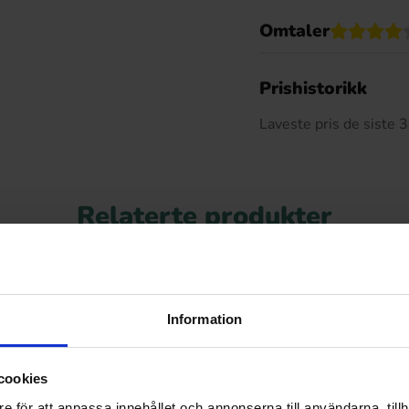
Omtaler
De
Prishistorikk
Laveste pris de siste
Relaterte produkter
Information
cookies
e för att anpassa innehållet och annonserna till användarna, tillh