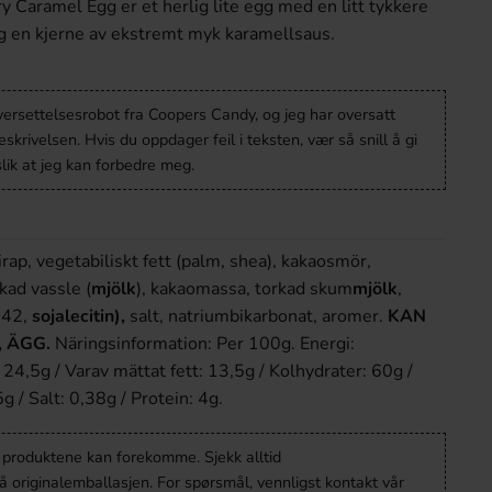
y Caramel Egg er et herlig lite egg med en litt tykkere
g en kjerne av ekstremt myk karamellsaus.
versettelsesrobot fra Coopers Candy, og jeg har oversatt
krivelsen. Hvis du oppdager feil i teksten, vær så snill å gi
lik at jeg kan forbedre meg.
irap, vegetabiliskt fett (palm, shea), kakaosmör,
kad vassle (
mjölk
), kakaomassa, torkad skum
mjölk
,
442,
sojalecitin),
salt, natriumbikarbonat, aromer.
KAN
, ÄGG.
Näringsinformation: Per 100g. Energi:
24,5g / Varav mättat fett: 13,5g / Kolhydrater: 60g /
g / Salt: 0,38g / Protein: 4g.
v produktene kan forekomme. Sjekk alltid
 originalemballasjen. For spørsmål, vennligst kontakt vår