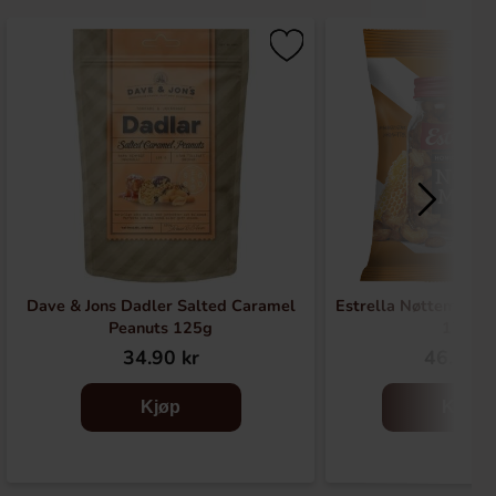
Dave & Jons Dadler Salted Caramel
Estrella Nøttemix Ho
Peanuts 125g
175g
34.90 kr
46.90 k
Kjøp
Kjøp