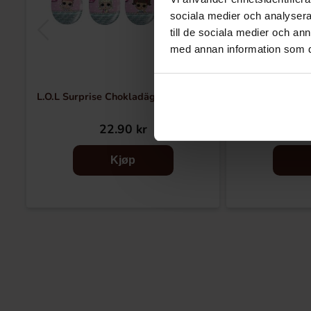
sociala medier och analysera 
till de sociala medier och a
med annan information som du 
L.O.L Surprise Chokladägg 20g (1st)
Peppa Pig Surp
22.90 kr
22
Kjøp