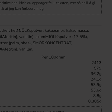
krivelsen. Hvis du oppdager feil i teksten, vær så snill å gi
lik at jeg kan forbedre meg.
cker, helMJÖLKspulver, kakaosmör, kakaomassa,
Alecitin], vanillin), skumMJÖLKspulver (17,5%),
a fetter (palm, shea), SMÖRKONCENTRAT,
lecitin], vanillin.
Per 100gram
2413
579
36,2g
24,1g
53,9g
53,6g
8,8g
0,305g