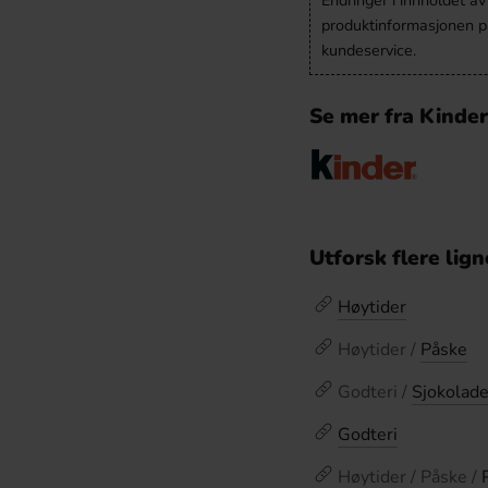
Endringer i innholdet a
produktinformasjonen på
kundeservice.
Se mer fra Kinder
Utforsk flere lig
Høytider
Høytider /
Påske
Godteri /
Sjokolad
Godteri
Høytider / Påske /