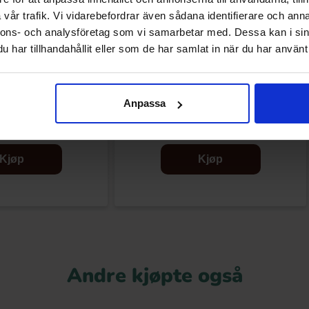
vår trafik. Vi vidarebefordrar även sådana identifierare och anna
nnons- och analysföretag som vi samarbetar med. Dessa kan i sin
har tillhandahållit eller som de har samlat in när du har använt 
rise Chokladägg 20g
Hello Kitty Surprise Chokladägg 20g
Anpassa
(1st)
(1st)
.90 kr
22.90 kr
Kjøp
Kjøp
Andre kjøpte også