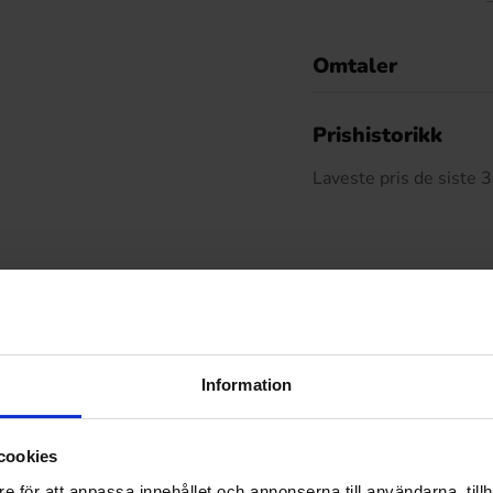
Omtaler
De
Prishistorikk
Laveste pris de siste
Relaterte produkter
Information
cookies
e för att anpassa innehållet och annonserna till användarna, tillh