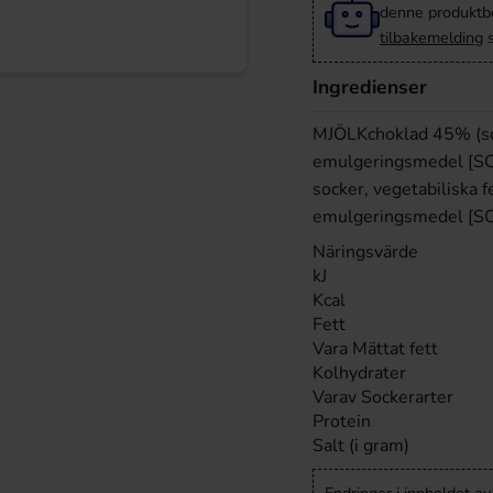
denne produktbes
tilbakemelding
s
Ingredienser
MJÖLKchoklad 45% (so
emulgeringsmedel [SOJ
socker, vegetabilisk
emulgeringsmedel [SOJA
Näringsvärde
kJ
Kcal
Fett
Vara Mättat fett
Kolhydrater
Varav Sockerarter
Protein
Salt (i gram)