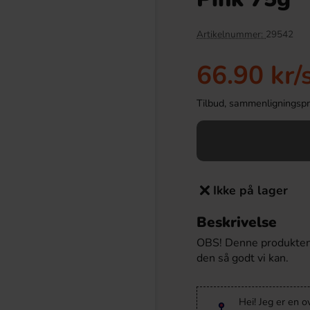
-43%
Artikelnummer:
29542
66.90 kr
/
Tilbud, sammenligningspris
Ikke på lager
r Maxi 21g
Tabby Chicken Wings Chocolate 50g
Beskrivelse
.90 kr
19.90 kr
34.90 kr
OBS! Denne produktene 
den så godt vi kan.
Köp
Hei! Jeg er en o