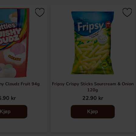
hy Cloudz Fruit 94g
Fripsy Crispy Sticks Sourcream & Onion
120g
.90 kr
22.90 kr
Kjøp
Kjøp