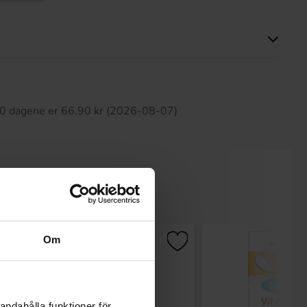
tte produktet har ingen anmeldelser
 30 dagene er 66.90 kr (2026-08-07)
Om
andahålla funktioner för