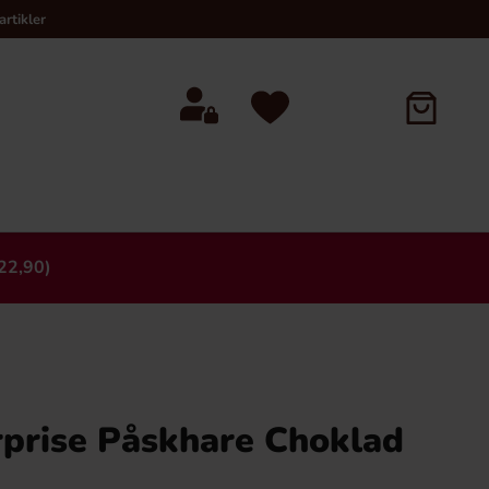
rtikler
22,90)
×
rprise Påskhare Choklad