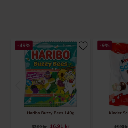
-49%
-9%
Haribo Buzzy Bees 140g
Kinder S
16.91 kr
32.90 kr
46.90 k