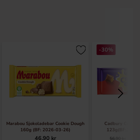
-30%
Marabou Sjokoladebar Cookie Dough
Cadbury Creme 
160g (BF: 2026-03-26)
123g(BF:2026-
46.90 kr
39.
56.90 kr