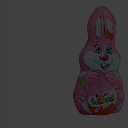
Red Bull Green Drakfrukt 25cl
Kinde
38.90 kr
9
Köp
Köp