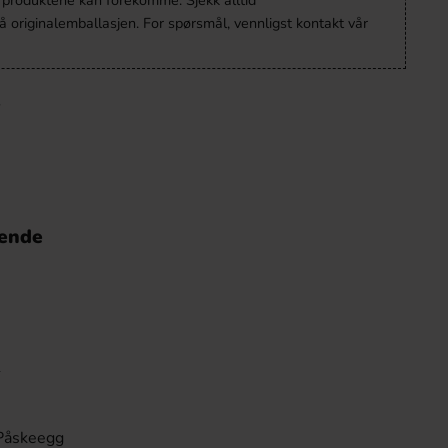
v produktene kan forekomme. Sjekk alltid
 originalemballasjen. For spørsmål, vennligst kontakt vår
nende
e
Påskeegg