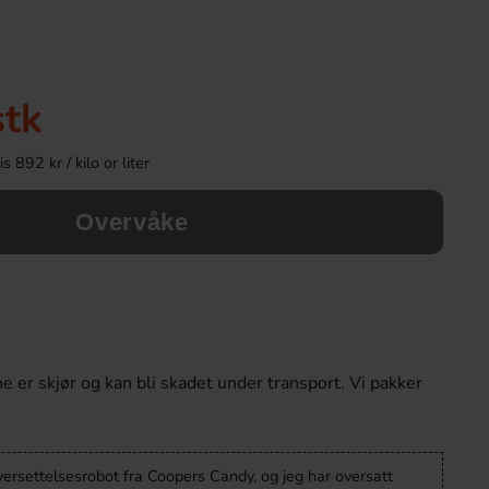
Ny!
stk
 892 kr / kilo or liter
Overvåke
Kinder Joy Super Mario 20g
Ronny & Ragge Buttc
Kaviar & Knäckem
28.90 kr
36.90 k
er skjør og kan bli skadet under transport. Vi pakker
Köp
Köp
versettelsesrobot fra Coopers Candy, og jeg har oversatt