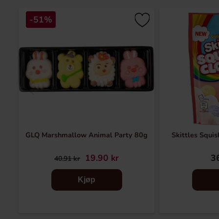
-51%
GLQ Marshmallow Animal Party 80g
Skittles Squis
19.90 kr
36
40.91 kr
Kjøp