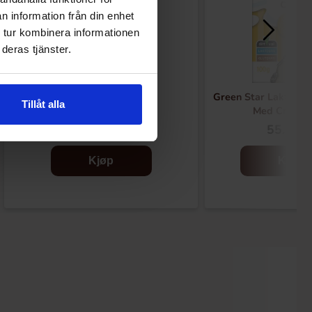
n information från din enhet
 tur kombinera informationen
deras tjänster.
Zaini Chokladägg med
Green Star Laktosfri
Tillåt alla
hasselnötsfyllning 125g
Med Crisp 
59.90 kr
55.90 k
Kjøp
Kjøp