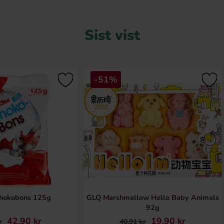
Sist vist
-51%
chokobons 125g
GLQ Marshmallow Hello Baby Animals
92g
42.90 kr
19.90 kr
r
40.91 kr