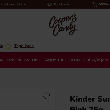
i frakt over 899 kr
5000+ a
Rask levering
lg
Topplisten
ALLPRIS PÅ SWEDISH CANDY 100G - KUN 12,90kr/st (ord 
Kinder Su
Heading
Pink 75g