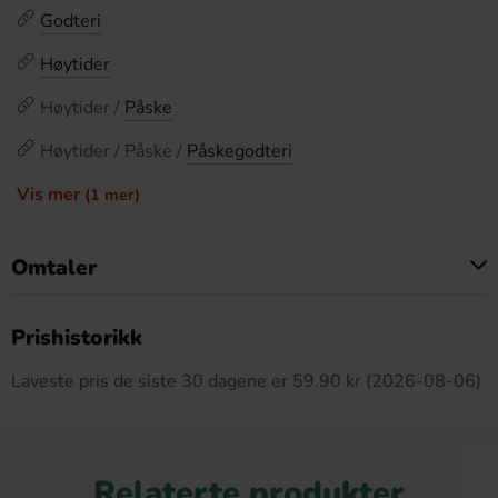
Godteri
Høytider
Høytider /
Påske
Høytider / Påske /
Påskegodteri
Vis mer
(1 mer)
Omtaler
Dette produktet har ingen anmeldelser
Prishistorikk
Laveste pris de siste 30 dagene er 59.90 kr (2026-08-06)
Relaterte produkter