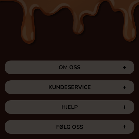
OM OSS
KUNDESERVICE
HJELP
FØLG OSS