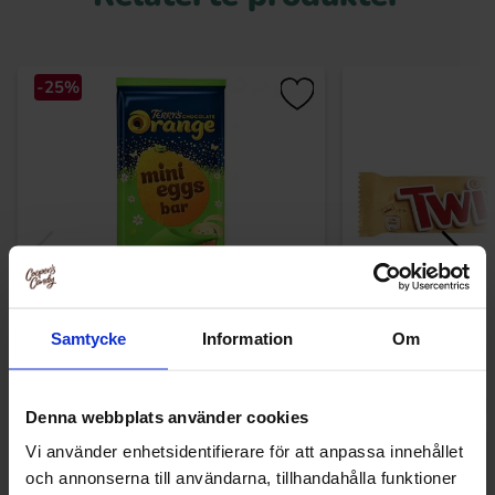
-25%
Samtycke
Information
Om
Terrys Chocolate Orange Mini Eggs
Twix Kingsize 
Sjokoladebar 90g
29.90 kr
16.91
39.91 kr
Denna webbplats använder cookies
Vi använder enhetsidentifierare för att anpassa innehållet
Kjøp
Kjø
och annonserna till användarna, tillhandahålla funktioner