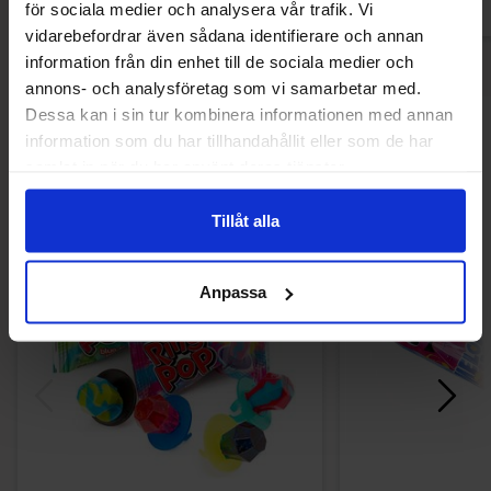
för sociala medier och analysera vår trafik. Vi
vidarebefordrar även sådana identifierare och annan
information från din enhet till de sociala medier och
annons- och analysföretag som vi samarbetar med.
Dessa kan i sin tur kombinera informationen med annan
Andre kjøpte også
information som du har tillhandahållit eller som de har
samlat in när du har använt deras tjänster.
Tillåt alla
Anpassa