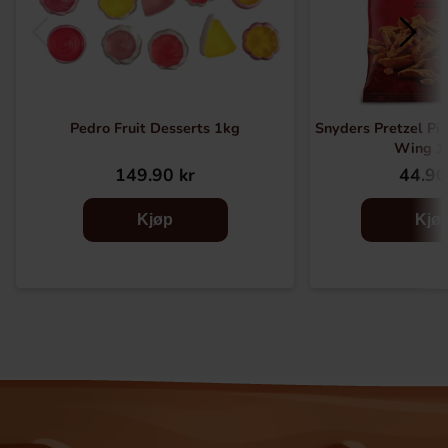
Pedro Fruit Desserts 1kg
Snyders Pretzel Pie
Wing 1
149.90 kr
44.90
Kjøp
Kjø