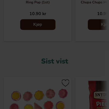
Ring Pop (1st)
Chupa Chups Me
10.90 kr
10.90
Kjøp
Kjø
Sist vist