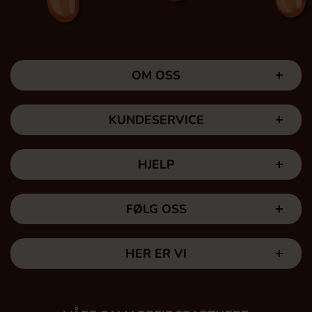
OM OSS
KUNDESERVICE
HJELP
FØLG OSS
HER ER VI