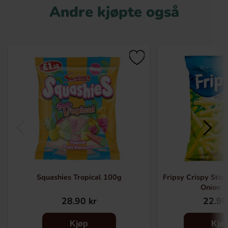
Andre kjøpte også
Squashies Tropical 100g
Fripsy Crispy Stic
Onion 
28.90 kr
22.90
Kjøp
Kjø