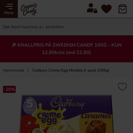
Meny
🎉 KNALLPRIS PÅ SWEDISH CANDY 100G - KUN
12,90kr/st (ord 22,90)
Hjemmeside
Cadbury Creme Egg Mixlåda 5-pack (200g)
×
Heading
-20%
Ny!