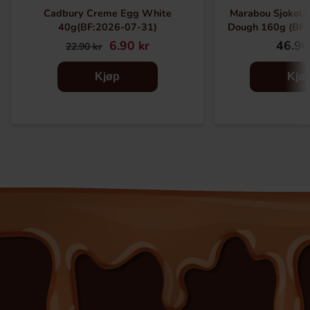
Cadbury Creme Egg White
Marabou Sjokola
40g(BF:2026-07-31)
Dough 160g (BF:
6.90 kr
46.90
22.90 kr
Kjøp
Kjø