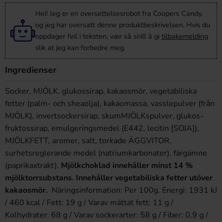
Hei! Jeg er en oversettelsesrobot fra Coopers Candy,
og jeg har oversatt denne produktbeskrivelsen. Hvis du
oppdager feil i teksten, vær så snill å gi
tilbakemelding
slik at jeg kan forbedre meg.
Ingredienser
Socker, MJÖLK, glukossirap, kakaosmör, vegetabiliska
fetter (palm- och sheaolja), kakaomassa, vasslepulver (från
MJÖLK), invertsockersirap, skumMJÖLKspulver, glukos-
fruktossirap, emulgeringsmedel (E442, lecitin [SOJA]),
MJÖLKFETT, aromer, salt, torkade ÄGGVITOR,
surhetsreglerande medel (natriumkarbonater), färgämne
(paprikaxtrakt).
Mjölkchoklad innehåller minst 14 %
mjölktorrsubstans. Innehåller vegetabiliska fetter utöver
kakaosmör.
Näringsinformation: Per 100g.
Energi: 1931 kJ
/ 460 kcal / Fett: 19 g / Varav mättat fett: 11 g /
Kolhydrater: 68 g / Varav sockerarter: 58 g / Fiber: 0,9 g /