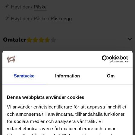
Høytider /
Påske
Høytider / Påske /
Påskeegg
Omtaler
Dette produktet har ingen anmeldelser
Prishistorikk
Laveste pris de siste 30 dagene er 79.90 kr (2026-08-07)
Samtycke
Information
Om
Denna webbplats använder cookies
Relaterte produkter
Vi använder enhetsidentifierare för att anpassa innehållet
och annonserna till användarna, tillhandahålla funktioner
för sociala medier och analysera vår trafik. Vi
-27%
vidarebefordrar även sådana identifierare och annan