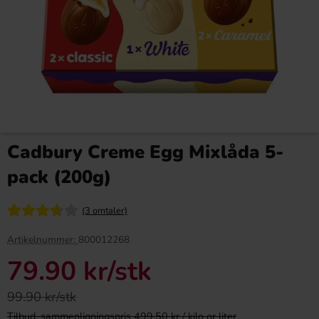
Bubs Cool Hallonskalle Skum
Ronny & Ragge Butt Crackers
90g
Chips Doftgran 150g
Cadbury Creme Egg Mixlåda 5-
16.91 kr
36.90 kr
pack (200g)
Köp
Köp
(3 omtaler)
Artikelnummer:
800012268
79.90 kr
/stk
99.90 kr/stk
Tilbud, sammenligningspris 499.50 kr / kilo or liter