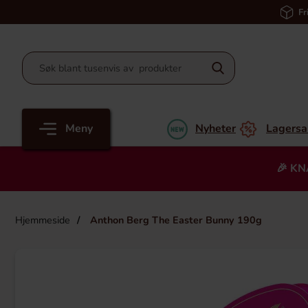
Fr
Meny
Nyheter
Lagersa
🎉 KN
Hjemmeside
Anthon Berg The Easter Bunny 190g