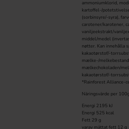
ammoniumklorid, modif
kartoffel-/potetstivel
(sorbinsyre/-syra), fa
carotener/karotener, ca
vaniljeekstrakt/vanilj
middel/medel (invertas
nøtter. Kan innehålla 
kakaotørstof/-torrsub
mælke-/melkebestandd
mælkechokoladen/melk
kakaotørstof/-torrsub
*Rainforest Alliance-cer
Näringsvärde per 100
Energi 2195 kJ
Energi 525 kcal
Fett 29 g
varav mättat fett 12 g