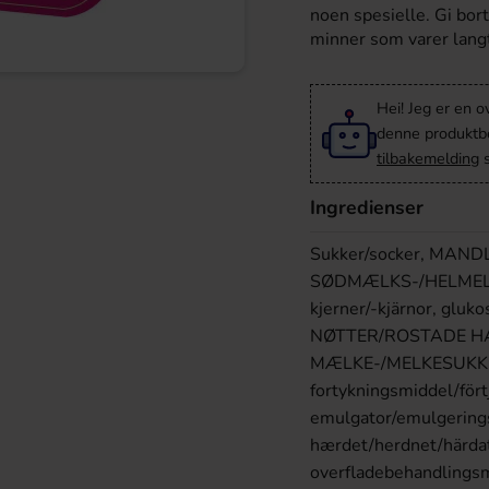
noen spesielle. Gi bor
minner som varer lang
Hei! Jeg er en o
denne produktbes
tilbakemelding
s
Ingredienser
Sukker/socker, MAN
SØDMÆLKS-/HELMELK-
kjerner/-kjärnor, gl
NØTTER/ROSTADE H
MÆLKE-/MELKESUKK
fortykningsmiddel/för
emulgator/emulgeringsme
hærdet/herdnet/härdat 
overfladebehandlingsm