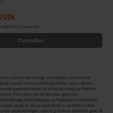
4
Ny!
Ny!
/stk
 683.68 kr / kilo or liter
Overvåke
Ronny & Ragge Buttcracker Chips Kaviar
Ronny & Ragge Buttc
& Knäckemacka 150g
Korv med brö
velse utenom det vanlige med denne sjarmerende
36.90 kr
36.90 k
Berg, formet som en leken påskehare. Inne i denne
rmede gaveeske finner du et herlig utvalg av Anthon
ssikere. Hver bit er en smaksreise gjennom
Köp
Köp
d Mandelegg, Sjokoladeegg og Fugleegg i enestående
 nougat og lakris. Disse godsakene er perfekte å dele
nder påskefeiringen, eller å gi som en tankefull gave til