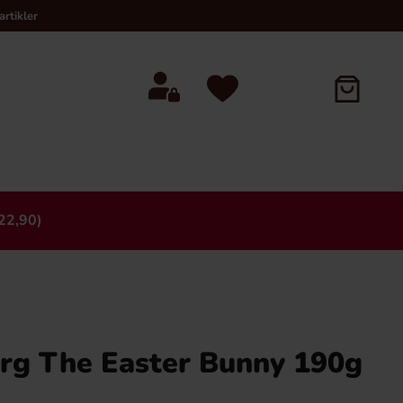
rtikler
22,90)
×
rg The Easter Bunny 190g