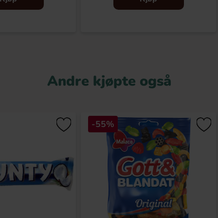
Andre kjøpte også
-55%