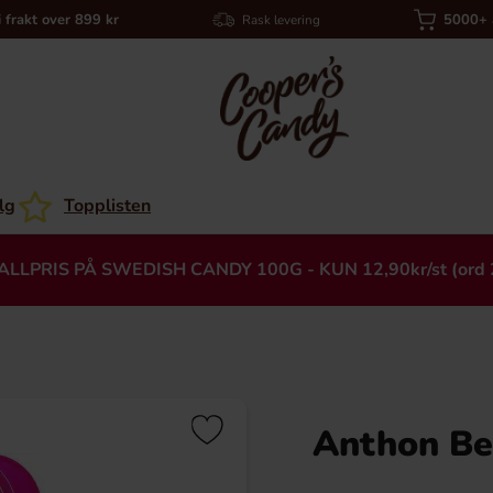
i frakt over 899 kr
5000+ a
Rask levering
lg
Topplisten
ALLPRIS PÅ SWEDISH CANDY 100G - KUN 12,90kr/st (ord 
Anthon Be
Heading