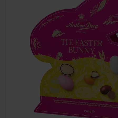
-43%
Red Bull Green Drakfrukt 25cl
Tabby Chicken 
38.90 kr
34.90 k
Köp
Köp