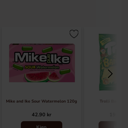
Mike and Ike Sour Watermelon 120g
Trolli Banana
42.90 kr
19.90 k
Kjøp
Kjøp