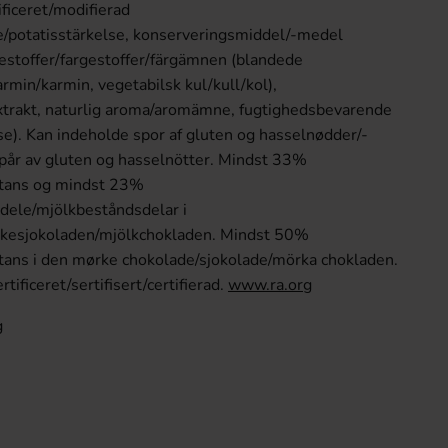
iceret/modifierad
se/potatisstärkelse, konserveringsmiddel/-medel
rvestoffer/fargestoffer/färgämnen (blandede
rmin/karmin, vegetabilsk kul/kull/kol),
extrakt, naturlig aroma/aromämne, fugtighedsbevarende
e). Kan indeholde spor af gluten og hasselnødder/-
spår av gluten og hasselnötter. Mindst 33%
stans og mindst 23%
ele/mjölkbeståndsdelar i
esjokoladen/mjölkchokladen. Mindst 50%
stans i den mørke chokolade/sjokolade/mörka chokladen.
tificeret/sertifisert/certifierad.
www.ra.org
g