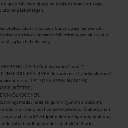
t en gave fylt med glede og påskens magi, og skap
t utover påskehelgen.
versettelsesrobot fra Coopers Candy, og jeg har oversatt
krivelsen. Hvis du oppdager feil i teksten, vær så snill å gi
lik at jeg kan forbedre meg.
DLER/MANDLAR 13%, kakaosmør/-smör*,
/HELMJÖLKSPULVER, kakaomasse*, abrikoskerner/-
ukosesirup/-sirap, RISTEDE HASSELNØDDER/-
ASSELNÖTTER,
ER/MJÖLKSOCKER,
tjockningsmedel (arabisk gummi/gummi arabicum),
del (lecithin), risstivelse/-stärkelse, rålakrids, helt
vegetabilsk fedt/fett (palmekerne/-kjerne/palmkärna),
iddel/ytbehandlingsmedel (shellak/shellack),