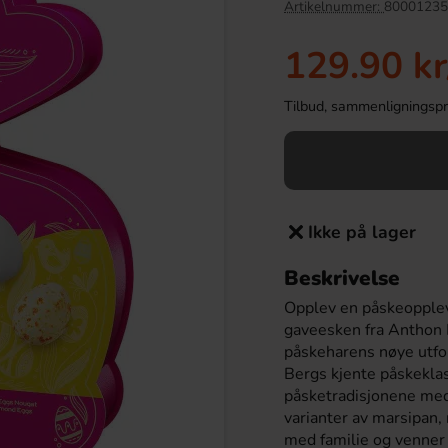
Artikelnummer:
80001235
129.90 kr
Tilbud, sammenligningspris
Ikke på lager
Beskrivelse
Wings Chocolate 50g
Kinder Joy Super Mario 20g
Opplev en påskeopple
19.90 kr
28.90 kr
gaveesken fra Anthon 
r
påskeharens nøye utfo
Bergs kjente påskekla
Köp
påsketradisjonene me
varianter av marsipan,
med familie og venner u