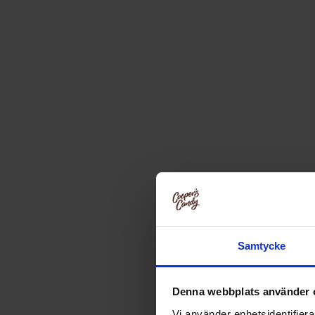
Samtycke
Denna webbplats använder 
Vi använder enhetsidentifierar