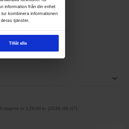
nende
n information från din enhet
 tur kombinera informationen
e
deras tjänster.
Tillåt alla
Påskeegg
tte produktet har ingen anmeldelser
 30 dagene er 129.90 kr (2026-08-07)