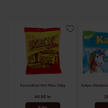
Kexchoklad Mini Påse 156g
Katjes Wunderl
44.90 kr
28
Kjøp