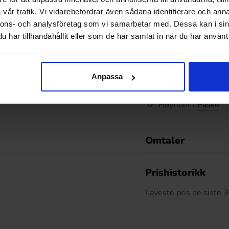
Utforsk flere lig
vår trafik. Vi vidarebefordrar även sådana identifierare och anna
nnons- och analysföretag som vi samarbetar med. Dessa kan i sin
Godteri /
Sjokolad
har tillhandahållit eller som de har samlat in när du har använt 
Godteri
Høytider
Anpassa
Høytider / Påske /
Høytider /
Påske
Omtaler
De
Prishistorikk
Laveste pris de siste