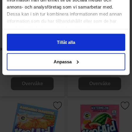
annons- och analysföretag som vi samarbetar med.
Dessa kan i sin tur kombinera informationen med annan
information som du har tillhandahållit eller som de har
samlat in när du har använt deras tjänster.
Tillåt alla
Kool-Aid Soft Drink Mix - Mixed
Kool-Aid Soft Drink Mix -
Berry 6.2g
Strawberry Lemonade 5.3g
Anpassa
11.99 kr/stk
11.99 kr/stk
Overvåke
Overvåke