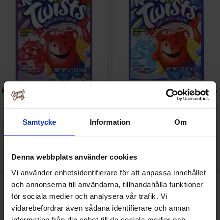
Kool-Aid Soft Drink Mix - Berry
Kool-Aid Soft Drink Mix - Blue
Cherry 4.8g
Raspberry Lemonade 6.2g
Samtycke
Information
Om
11.99 kr/stk
11.99 kr/stk
Overvåke
Overvåke
Denna webbplats använder cookies
Vi använder enhetsidentifierare för att anpassa innehållet
och annonserna till användarna, tillhandahålla funktioner
för sociala medier och analysera vår trafik. Vi
vidarebefordrar även sådana identifierare och annan
information från din enhet till de sociala medier och