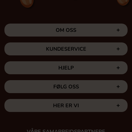
OM OSS
KUNDESERVICE
HJELP
FØLG OSS
HER ER VI
VÅRE SAMARBEIDSPARTNERE