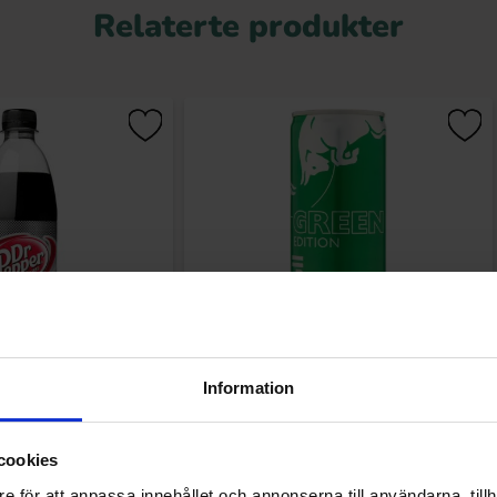
Relaterte produkter
 ZERO 50cl PET
Red Bull Green Drakfrukt 25cl
Information
.90 kr
38.90 kr
cookies
Kjøp
Kjøp
e för att anpassa innehållet och annonserna till användarna, tillh