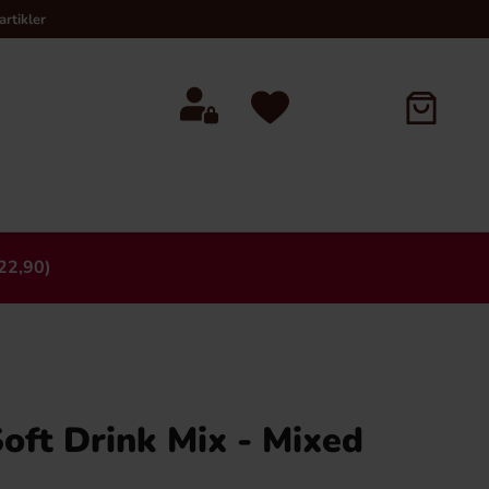
rtikler
22,90)
×
oft Drink Mix - Mixed