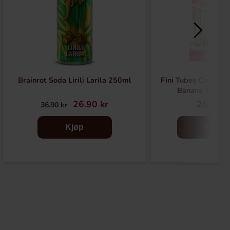
Brainrot Soda Lirili Larila 250ml
Fini Tubes Creamy 
Banana & Cre
26.90 kr
26.90 k
36.90 kr
Kjøp
Kjøp