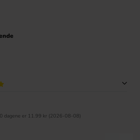
nende
tte produktet har ingen anmeldelser
 30 dagene er 11.99 kr (2026-08-08)