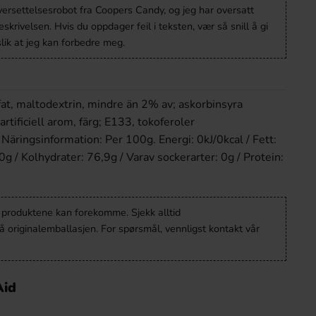
versettelsesrobot fra Coopers Candy, og jeg har oversatt
krivelsen. Hvis du oppdager feil i teksten, vær så snill å gi
lik at jeg kan forbedre meg.
fat, maltodextrin, mindre än 2% av; askorbinsyra
artificiell arom, färg; E133, tokoferoler
Näringsinformation: Per 100g. Energi: 0kJ/0kcal / Fett:
 0g / Kolhydrater: 76,9g / Varav sockerarter: 0g / Protein:
v produktene kan forekomme. Sjekk alltid
 originalemballasjen. For spørsmål, vennligst kontakt vår
Aid