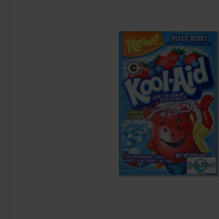
Kinder Joy Super Mario 20g
Kinde
28.90 kr
9
Köp
Köp