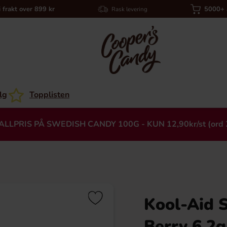
i frakt over 899 kr
5000+ a
Rask levering
lg
Topplisten
ALLPRIS PÅ SWEDISH CANDY 100G - KUN 12,90kr/st (ord 
Kool-Aid S
Heading
Berry 6.2g