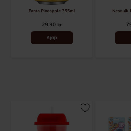
Fanta Pineapple 355ml
Nesquik 
29.90 kr
79
Kjøp