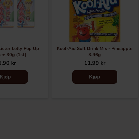
ister Lolly Pop Up
Kool-Aid Soft Drink Mix - Pineapple
ee 30g (1st)
3.96g
.90 kr
11.99 kr
Kjøp
Kjøp