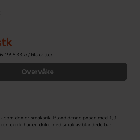
)
-43%
Ny!
stk
 1998.33 kr / kilo or liter
Overvåke
Tabby Chicken Wings Chocolate 50g
Ronny & Ragge Buttc
Kaviar & Knäckem
19.90 kr
36.90 k
34.90 kr
erik som den er smaksrik. Bland denne posen med 1,9
Köp
Köp
ukker, og du har en drikk med smak av blandede bær.