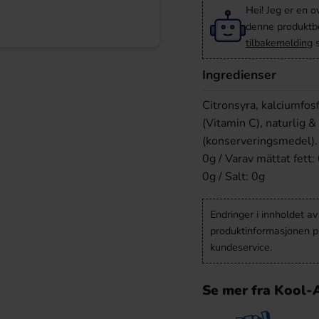
Hei! Jeg er en o
denne produktbes
tilbakemelding
s
Ingredienser
Citronsyra, kalciumfos
(Vitamin C), naturlig & 
(konserveringsmedel). 
0g / Varav mättat fett:
0g / Salt: 0g
Endringer i innholdet a
produktinformasjonen på
kundeservice.
Se mer fra Kool-