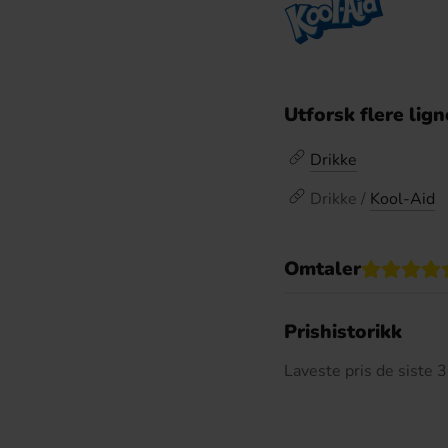
Utforsk flere lig
Drikke
Drikke /
Kool-Aid
Omtaler
De
Prishistorikk
Laveste pris de siste