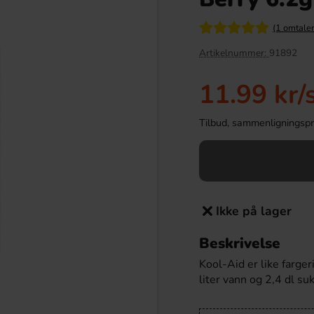
(1 omtaler
Ny!
Artikelnummer:
91892
11.99 kr
/
Tilbud, sammenligningspris
r Maxi 21g
Ronny & Ragge Buttcracker Chips Korv
Ikke på lager
med bröd 150g
.90 kr
36.90 kr
Beskrivelse
Kool-Aid er like farg
Köp
liter vann og 2,4 dl s