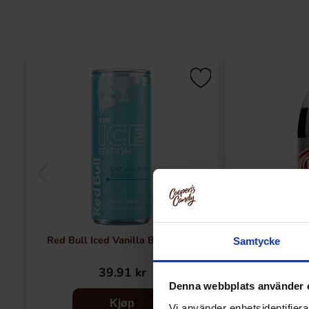
Red Bull Iced Vanilla Berry 25cl
Dr Pepper
Samtycke
39.91 kr
30
Denna webbplats använder 
Kjøp
Vi använder enhetsidentifierar