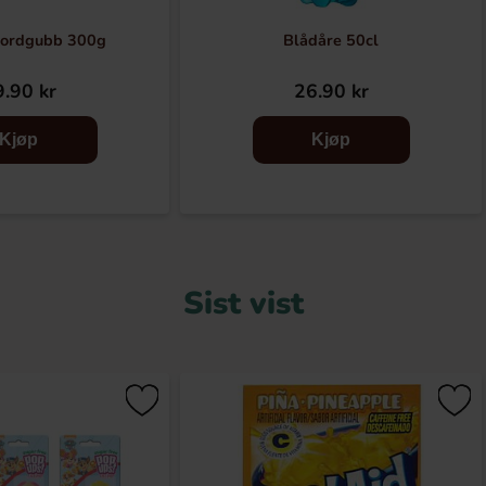
Jordgubb 300g
Blådåre 50cl
.90 kr
26.90 kr
Kjøp
Kjøp
Sist vist