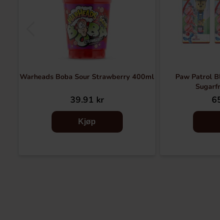
Warheads Boba Sour Strawberry 400ml
Paw Patrol Bl
Sugarfr
39.91 kr
65
Kjøp