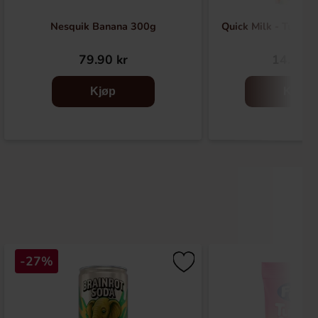
Nesquik Banana 300g
Quick Milk - Tutti F
79.90 kr
14.90 k
Kjøp
Kjøp
-27%