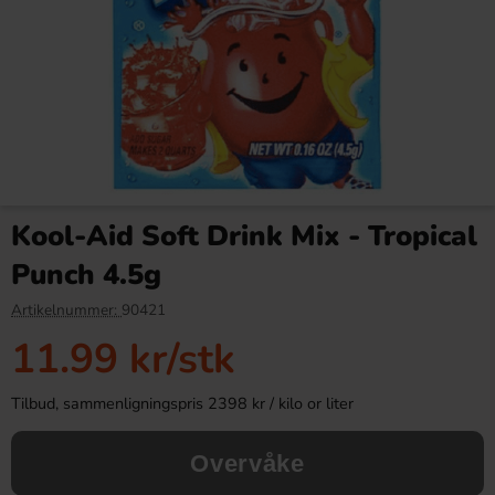
Kinder Joy Super Mario 20g
Ronny & Ragge Buttcracker
Chips Korv med bröd 150g
Kool-Aid Soft Drink Mix - Tropical
28.90 kr
36.90 kr
Punch 4.5g
Köp
Köp
Artikelnummer:
90421
11.99 kr
/stk
Tilbud, sammenligningspris 2398 kr / kilo or liter
Overvåke