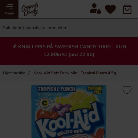
Meny
🎉 KNALLPRIS PÅ SWEDISH CANDY 100G - KUN
12,90kr/st (ord 22,90)
Hjemmeside
Kool-Aid Soft Drink Mix - Tropical Punch 4.5g
×
Heading
Ny!