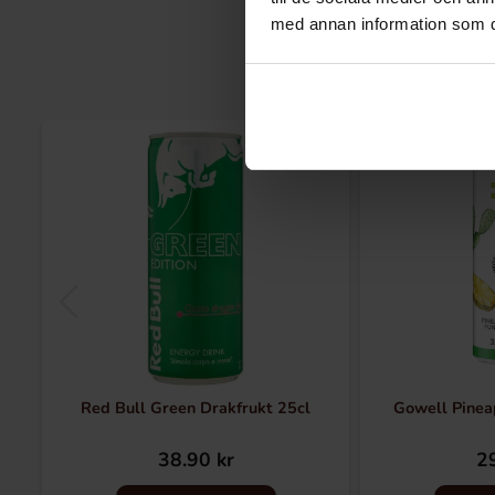
med annan information som du 
Red Bull Green Drakfrukt 25cl
Gowell Pinea
38.90 kr
29