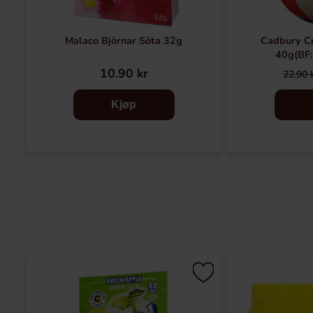
Malaco Björnar Söta 32g
Cadbury C
40g(BF
10.90 kr
22.90 
Kjøp