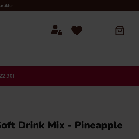
rtikler
22,90)
×
oft Drink Mix - Pineapple