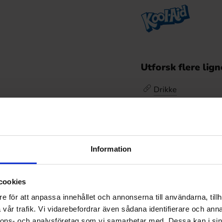
Utforsk flere lig
Drikke
Drikke /
Kool-Aid
Omtaler
Information
De
Prishistorikk
cookies
Laveste pris de siste
e för att anpassa innehållet och annonserna till användarna, tillh
vår trafik. Vi vidarebefordrar även sådana identifierare och anna
nnons- och analysföretag som vi samarbetar med. Dessa kan i sin