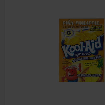
Bubs Sur Skumromb Tutti frutti 2.6kg
Sallos Mjuk Sa
349.90 kr
26
Köp
Köp