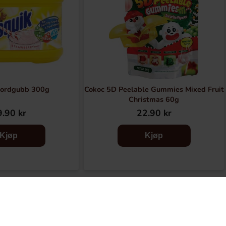
Jordgubb 300g
Cokoc 5D Peelable Gummies Mixed Fruit
Christmas 60g
.90 kr
22.90 kr
Kjøp
Kjøp