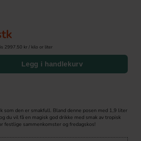
stk
 2997.50 kr / kilo or liter
Legg i handlekurv
Mino Zero Limonata Citron 33cl
Noblesse Original 
26.90 kr
60.90 k
rik som den er smakfull. Bland denne posen med 1,9 liter
 og du vil få en magisk god drikke med smak av tropisk
Köp
Köp
for festlige sammenkomster og fredagskos!