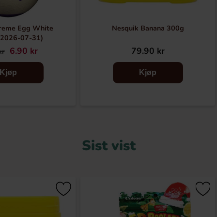
reme Egg White
Nesquik Banana 300g
:2026-07-31)
6.90 kr
79.90 kr
kr
Kjøp
Kjøp
Sist vist