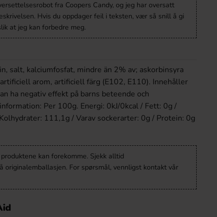
versettelsesrobot fra Coopers Candy, og jeg har oversatt
krivelsen. Hvis du oppdager feil i teksten, vær så snill å gi
lik at jeg kan forbedre meg.
in, salt, kalciumfosfat, mindre än 2% av; askorbinsyra
artificiell arom, artificiell färg (E102, E110). Innehåller
 ha negativ effekt på barns beteende och
nformation: Per 100g. Energi: 0kJ/0kcal / Fett: 0g /
 Kolhydrater: 111,1g / Varav sockerarter: 0g / Protein: 0g
v produktene kan forekomme. Sjekk alltid
 originalemballasjen. For spørsmål, vennligst kontakt vår
Aid