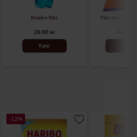
Blådåre 50cl
Takis Queso Volc
26.90 kr
44.90 k
Kjøp
Kjøp
-12%