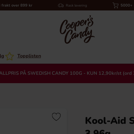
i frakt over 899 kr
5000+ a
Rask levering
lg
Topplisten
ALLPRIS PÅ SWEDISH CANDY 100G - KUN 12,90kr/st (ord 
Kool-Aid S
Heading
3.96g