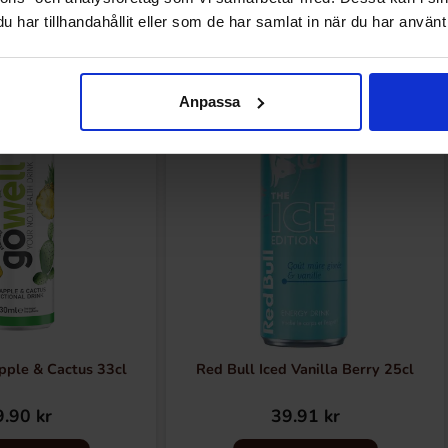
har tillhandahållit eller som de har samlat in när du har använt 
Relaterte produkter
Anpassa
pple & Cactus 33cl
Red Bull Iced Vanilla Berry 25cl
.90 kr
39.91 kr