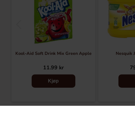
Kool-Aid Soft Drink Mix Green Apple
Nesquik 
11.99 kr
79
Kjøp