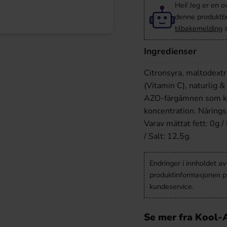
Hei! Jeg er en o
denne produktbes
tilbakemelding
s
Ingredienser
Citronsyra, maltodextr
(Vitamin C), naturlig & 
AZO-färgämnen som kan
koncentration. Näringsi
Varav mättat fett: 0g /
/ Salt: 12,5g.
Endringer i innholdet a
produktinformasjonen på
kundeservice.
Se mer fra Kool-