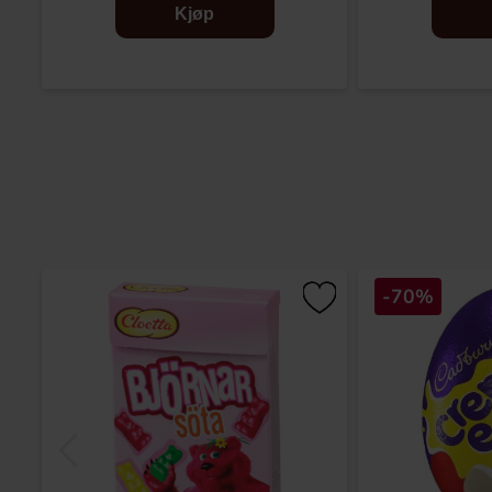
Kjøp
-70%