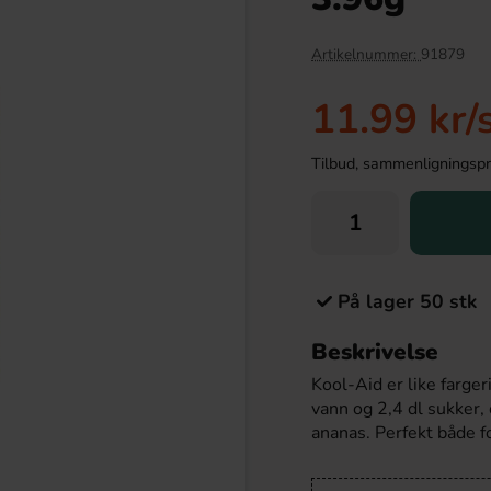
Artikelnummer:
91879
11.99 kr
/
Tilbud, sammenligningspris
På lager 50 stk
lted Karamel Lakritz
Tupla Double Layer Liquorice 48g
200g
Beskrivelse
.90 kr
19.90 kr
Kool-Aid er like farge
vann og 2,4 dl sukker,
Köp
ananas. Perfekt både 