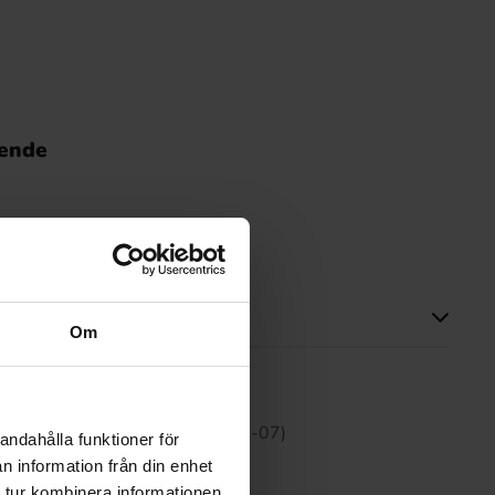
nende
Om
tte produktet har ingen anmeldelser
 30 dagene er 11.99 kr (2026-08-07)
andahålla funktioner för
n information från din enhet
 tur kombinera informationen