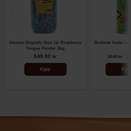
Maxons Stupidly Sour Jar Raspberry
Brainrot Soda Liri
Tongue Painter 3kg
649.90 kr
26
36.90 kr
Kjøp
Kjø