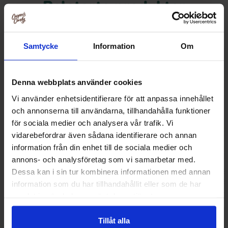
Relaterte produkter
Samtycke
Information
Om
Denna webbplats använder cookies
Vi använder enhetsidentifierare för att anpassa innehållet
och annonserna till användarna, tillhandahålla funktioner
för sociala medier och analysera vår trafik. Vi
vidarebefordrar även sådana identifierare och annan
information från din enhet till de sociala medier och
annons- och analysföretag som vi samarbetar med.
Dr Pepper ZERO 50cl PET
WildMix Orange S
Dessa kan i sin tur kombinera informationen med annan
Burk 3
information som du har tillhandahållit eller som de har
30.90 kr
38.90
samlat in när du har använt deras tjänster.
Kjøp
Kjø
Tillåt alla