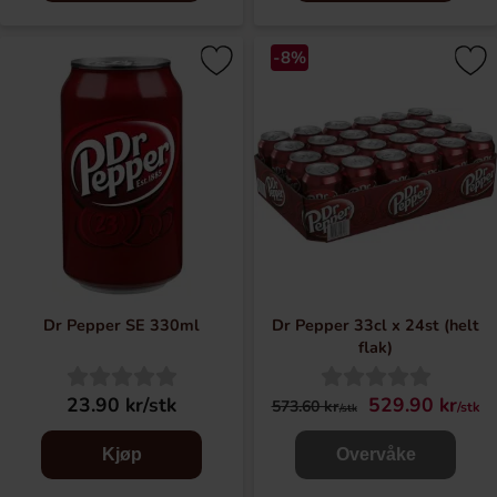
-8%
Dr Pepper SE 330ml
Dr Pepper 33cl x 24st (helt
flak)
23.90 kr/stk
529.90 kr
573.60 kr
/stk
/stk
Kjøp
Overvåke