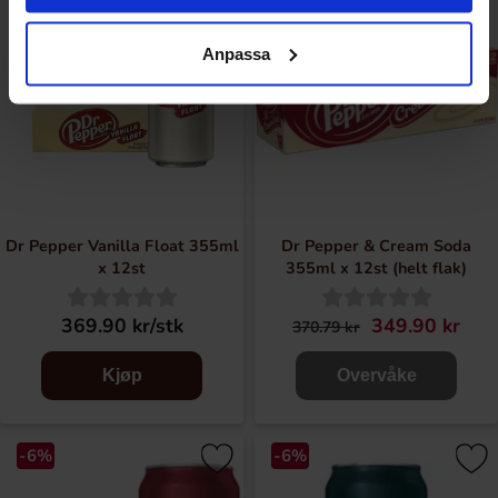
Anpassa
Dr Pepper Vanilla Float 355ml
Dr Pepper & Cream Soda
x 12st
355ml x 12st (helt flak)
369.90 kr/stk
349.90 kr
370.79 kr
Kjøp
Overvåke
-6%
-6%