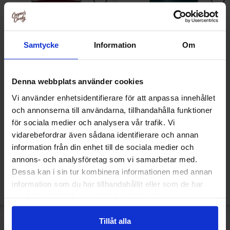
Samtycke
Information
Om
Denna webbplats använder cookies
Vi använder enhetsidentifierare för att anpassa innehållet
och annonserna till användarna, tillhandahålla funktioner
för sociala medier och analysera vår trafik. Vi
Dr Pepper Zero 330ml
Dr Pepper Cherry 355ml
vidarebefordrar även sådana identifierare och annan
information från din enhet till de sociala medier och
28.90 kr/stk
30.90 kr/stk
annons- och analysföretag som vi samarbetar med.
Dessa kan i sin tur kombinera informationen med annan
Overvåke
Overvåke
information som du har tillhandahållit eller som de har
samlat in när du har använt deras tjänster.
-6%
Tillåt alla