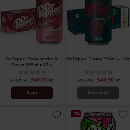
Dr Pepper Strawberries &
Dr Pepper Cherry 355ml x 12st
Cream 355ml x 12st
349.90 kr
349.90 kr
370.79 kr
370.79 kr
Kjøp
Overvåke
-7%