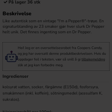
På lager 36 stk
Beskrivelse
Like autentisk som en vintage "I'm a Pepper®"-trøye. En
signaturblanding av 23 smaker gjør hver slurk Dr Pepper
helt unik. Det finnes ingenting som en Dr Pepper.
Hei! Jeg er en oversettelsesrobot fra Coopers Candy,
og jeg har oversatt denne produktbeskrivelsen. Hvis du
oppdager feil i teksten, vær så snill å gi
tilbakemelding
slik at jeg kan forbedre meg.
Ingredienser
kolsyrat vatten, socker, färgämne (E150d), fosforsyra,
smakämnen (inkl. koffein), sötningsmedel (acesulfam K,
sukralos).