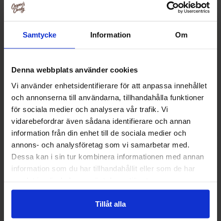
Samtycke
Information
Om
Denna webbplats använder cookies
Vi använder enhetsidentifierare för att anpassa innehållet
och annonserna till användarna, tillhandahålla funktioner
för sociala medier och analysera vår trafik. Vi
vidarebefordrar även sådana identifierare och annan
information från din enhet till de sociala medier och
annons- och analysföretag som vi samarbetar med.
Pepsi Original 33cl
Coca-Cola Van
Dessa kan i sin tur kombinera informationen med annan
information som du har tillhandahållit eller som de har
22.90 kr
22.90
samlat in när du har använt deras tjänster.
Kjøp
Kjø
Tillåt alla