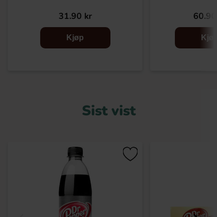
31.90 kr
60.90
Kjøp
Kjø
Sist vist