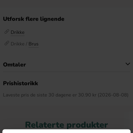
Utforsk flere lignende
Drikke
Drikke /
Brus
Omtaler
Dette produktet har ingen anmeldelser
Prishistorikk
Laveste pris de siste 30 dagene er 30.90 kr (2026-08-08)
Relaterte produkter