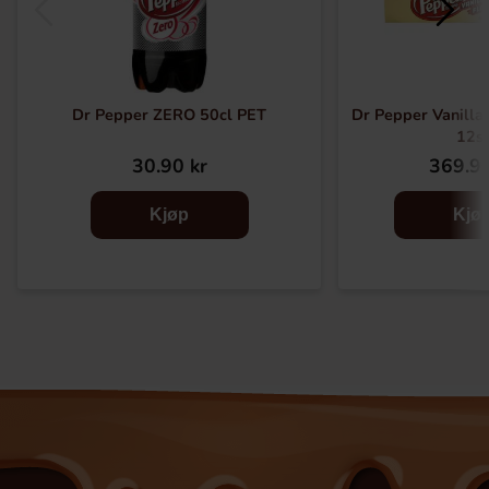
Dr Pepper ZERO 50cl PET
Dr Pepper Vanilla
12s
30.90 kr
369.90
Kjøp
Kjø