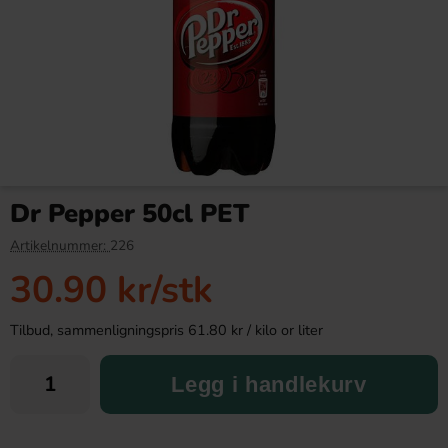
Red Bull Green Drakfrukt 25cl
OLW Ristede Peanøtter 200g
Dr Pepper 50cl PET
38.90 kr
39.91 kr
Artikelnummer:
226
30.90 kr
/stk
Köp
Köp
Tilbud, sammenligningspris 61.80 kr / kilo or liter
Legg i handlekurv