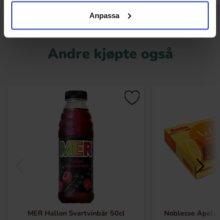
Anpassa
Andre kjøpte også
MER Hallon Svartvinbär 50cl
Noblesse Apelsi