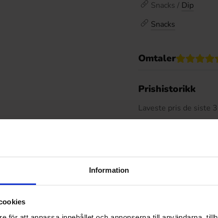
Snacks /
Dip
Snacks
Omtaler
De
Prishistorikk
Laveste pris de siste
Relaterte produkter
Information
cookies
e för att anpassa innehållet och annonserna till användarna, tillh