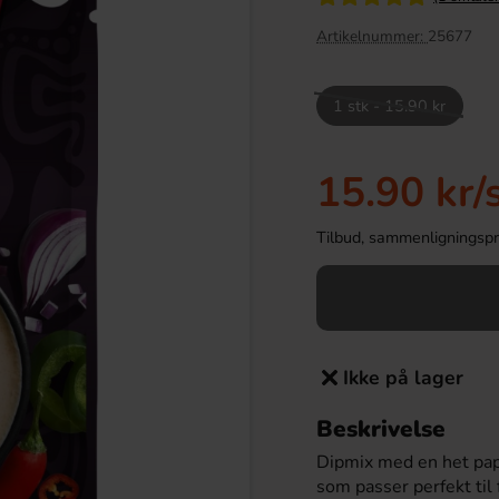
Artikelnummer:
25677
1 stk - 15.90 kr
Utsolgt
15.90 kr
/
Tilbud, sammenligningspris
Wings Chocolate 50g
Kinder Joy Super Mario 20g
19.90 kr
28.90 kr
r
Ikke på lager
Köp
Beskrivelse
Dipmix med en het pap
som passer perfekt til