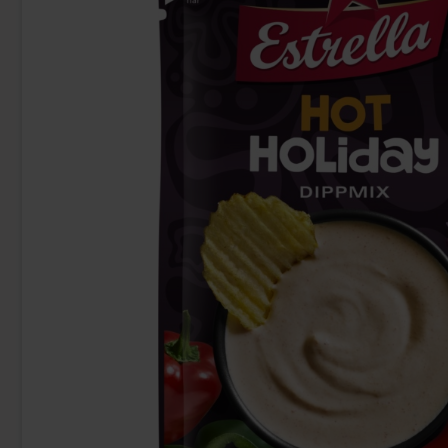
-43%
Red Bull Green Drakfrukt 25cl
Tabby Chicken 
38.90 kr
34.90 k
Köp
Köp