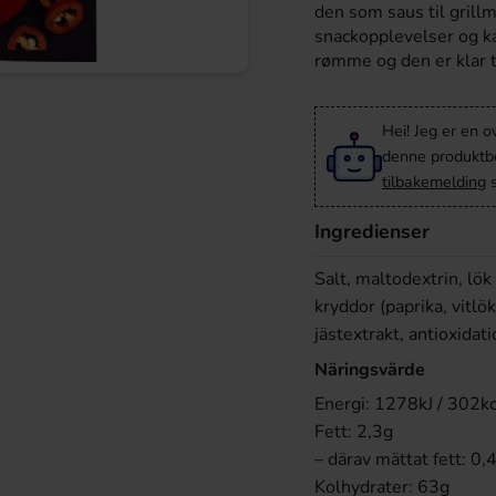
den som saus til grillm
snackopplevelser og ka
rømme og den er klar ti
Hei! Jeg er en o
denne produktbes
tilbakemelding
s
Ingredienser
Salt, maltodextrin, lök 
kryddor (paprika, vitl
jästextrakt, antioxidat
Näringsvärde
Energi: 1278kJ / 302kc
Fett: 2,3g
– därav mättat fett: 0,
Kolhydrater: 63g