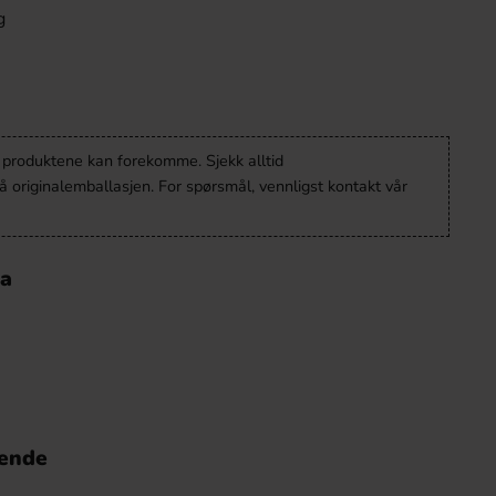
g
v produktene kan forekomme. Sjekk alltid
 originalemballasjen. For spørsmål, vennligst kontakt vår
la
nende