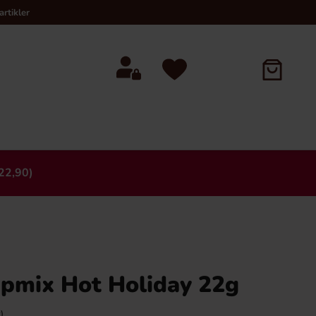
rtikler
22,90)
×
ipmix Hot Holiday 22g
)