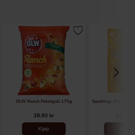
OLW Ranch Potetgull 175g
Sundlings Popcornkr
26g
38.90 kr
19.90 k
Kjøp
Kjøp