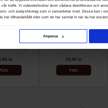
vår trafik. Vi vidarebefordrar även sådana identifierare och anna
nnons- och analysföretag som vi samarbetar med. Dessa kan i sin
har tillhandahållit eller som de har samlat in när du har använt 
Anpassa
pmix Tortilla 28g
Redhead Dippmix Ranch 24g
.90 kr
19.90 kr
Kjøp
Kjøp