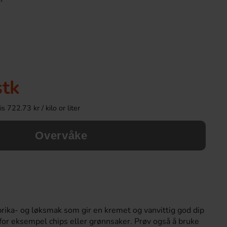
Ny!
Ny!
stk
 722.73 kr / kilo or liter
Overvåke
Ronny & Ragge Buttcracker Chips Kaviar
Ronny & Ragge Buttc
& Knäckemacka 150g
Korv med brö
36.90 kr
36.90 k
Köp
Köp
rika- og løksmak som gir en kremet og vanvittig god dip
 for eksempel chips eller grønnsaker. Prøv også å bruke