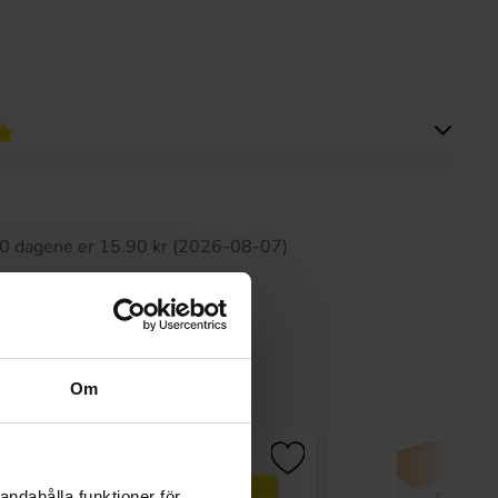
tte produktet har ingen anmeldelser
 30 dagene er 15.90 kr (2026-08-07)
Om
andahålla funktioner för