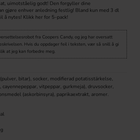
at, uimotståelig godt! Den forgyller dine
n gjøre enhver anledning festlig! Bland kun med 3 dl
l å nytes! Klikk her for 5-pack!
versettelsesrobot fra Coopers Candy, og jeg har oversatt
krivelsen. Hvis du oppdager feil i teksten, vær så snill å gi
lik at jeg kan forbedre meg.
(pulver, bitar), socker, modifierad potatisstärkelse,
ök, cayennepeppar, vitpeppar, gurkmeja), druvsocker,
ionsmedel (askorbinsyra), paprikaextrakt, aromer.
al
4g