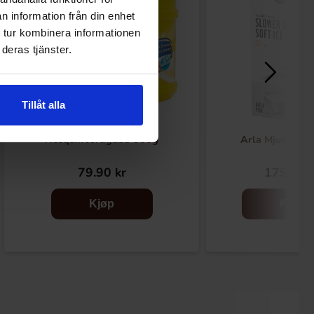
n information från din enhet
 tur kombinera informationen
deras tjänster.
Tillåt alla
Nesquik Jordgubb 300g
Arla Mjukglass
79.90 kr
179.89 
Kjøp
Kjøp