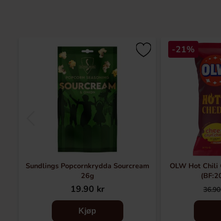
-21%
Sundlings Popcornkrydda Sourcream
OLW Hot Chili
26g
(BF:2
19.90 kr
36.90
Kjøp