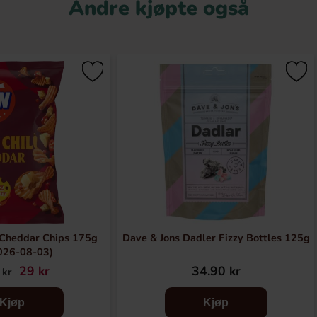
Andre kjøpte også
 Cheddar Chips 175g
Dave & Jons Dadler Fizzy Bottles 125g
026-08-03)
29 kr
34.90 kr
 kr
Kjøp
Kjøp