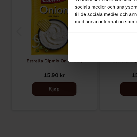
sociala medier och analysera 
till de sociala medier och a
med annan information som du 
Estrella Dipmix Onion 22g
Estrella Di
15.90 kr
15
Kjøp