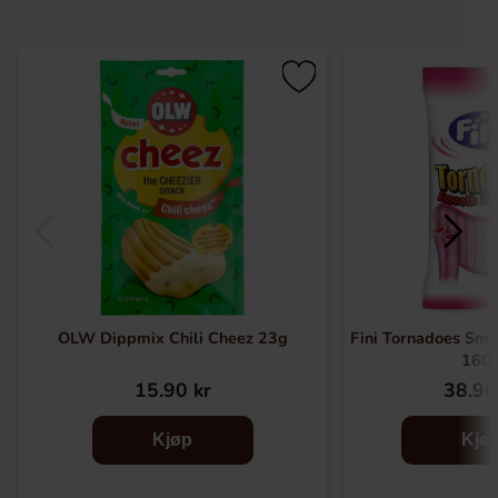
OLW Dippmix Chili Cheez 23g
Fini Tornadoes Smo
160
15.90 kr
38.90
Kjøp
Kjø