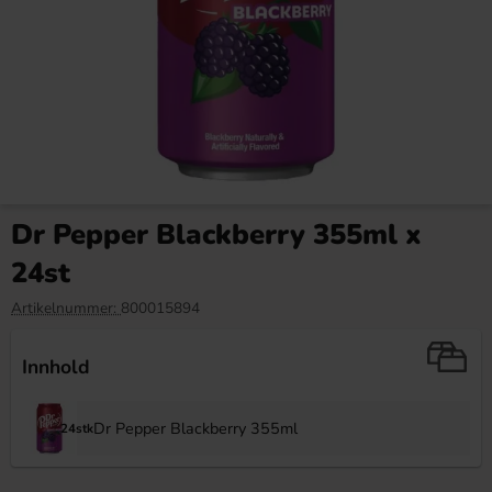
Red Bull Green Drakfrukt 25cl
Kinder Maxi 21g
Dr Pepper Blackberry 355ml x
38.90 kr
9.90 kr
24st
Köp
Köp
Artikelnummer:
800015894
Innhold
Dr Pepper Blackberry 355ml
24stk