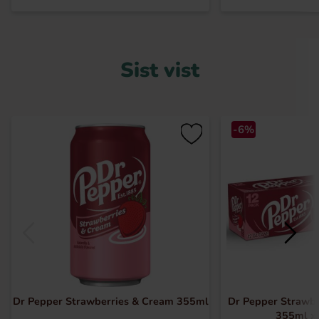
Sist vist
-6%
Dr Pepper Strawberries & Cream 355ml
Dr Pepper Strawb
355ml x