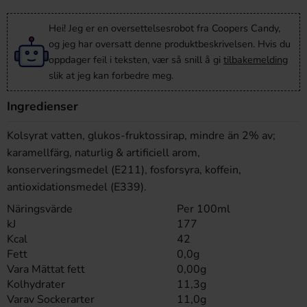
Hei! Jeg er en oversettelsesrobot fra Coopers Candy,
og jeg har oversatt denne produktbeskrivelsen. Hvis du
oppdager feil i teksten, vær så snill å gi
tilbakemelding
slik at jeg kan forbedre meg.
Ingredienser
Kolsyrat vatten, glukos-fruktossirap, mindre än 2% av;
karamellfärg, naturlig & artificiell arom,
konserveringsmedel (E211), fosforsyra, koffein,
antioxidationsmedel (E339).
Näringsvärde
Per 100ml
kJ
177
Kcal
42
Fett
0,0g
Vara Mättat fett
0,00g
Kolhydrater
11,3g
Varav Sockerarter
11,0g