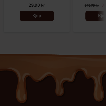
29.90 kr
34
370.79 kr
Kjøp
Kjø