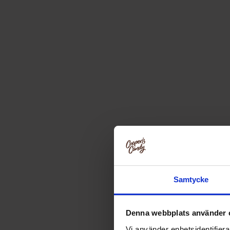
Samtycke
Denna webbplats använder 
Vi använder enhetsidentifierar