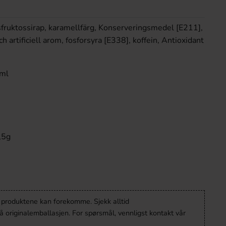
sfruktossirap, karamellfärg, Konserveringsmedel [E211],
ch artificiell arom, fosforsyra [E338], koffein, Antioxidant
 ml
1,5g
v produktene kan forekomme. Sjekk alltid
 originalemballasjen. For spørsmål, vennligst kontakt vår