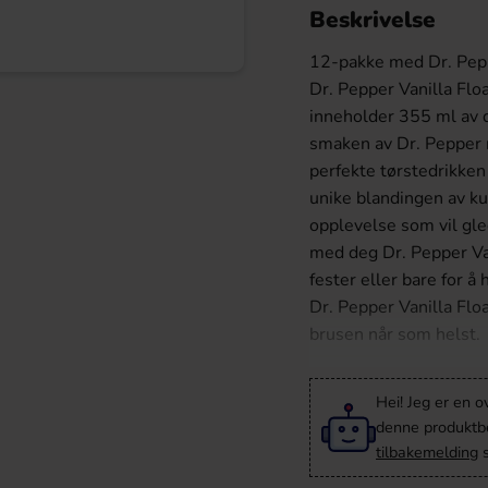
Beskrivelse
12-pakke med Dr. Pepp
Dr. Pepper Vanilla Fl
inneholder 355 ml av 
smaken av Dr. Pepper m
perfekte tørstedrikke
unike blandingen av kul
opplevelse som vil gl
med deg Dr. Pepper Vani
fester eller bare for å
Dr. Pepper Vanilla Flo
brusen når som helst.
Hei! Jeg er en o
denne produktbes
tilbakemelding
s