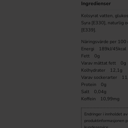
Ingredienser
Kolsyrat vatten, gluko
Syra [E330], naturlig o
[E339].
Näringsvärde per 100
Energi 189kJ/45kcal
Fett 0g
Varav mättat fett 0g
Kolhydrater 12,1g
Varav sockerarter 1
Protein 0g
Salt 0,04g
Koffein 10,99mg
Endringer i innholdet a
produktinformasjonen på
kundeservice.