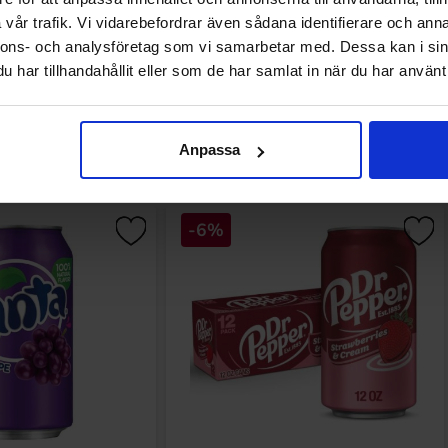
Prishistorikk
vår trafik. Vi vidarebefordrar även sådana identifierare och anna
Laveste pris de siste
nnons- och analysföretag som vi samarbetar med. Dessa kan i sin
har tillhandahållit eller som de har samlat in när du har använt 
Relaterte produkter
Anpassa
-6%