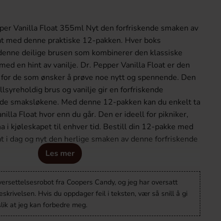
er Vanilla Float 355ml Nyt den forfriskende smaken av
oat med denne praktiske 12-pakken. Hver boks
denne deilige brusen som kombinerer den klassiske
ed en hint av vanilje. Dr. Pepper Vanilla Float er den
n for de som ønsker å prøve noe nytt og spennende. Den
lsyreholdig brus og vanilje gir en forfriskende
ede smaksløkene. Med denne 12-pakken kan du enkelt ta
lla Float hvor enn du går. Den er ideell for pikniker,
 ha i kjøleskapet til enhver tid. Bestill din 12-pakke med
at i dag og nyt den herlige smaken av denne forfriskende
Les mer
versettelsesrobot fra Coopers Candy, og jeg har oversatt
krivelsen. Hvis du oppdager feil i teksten, vær så snill å gi
lik at jeg kan forbedre meg.