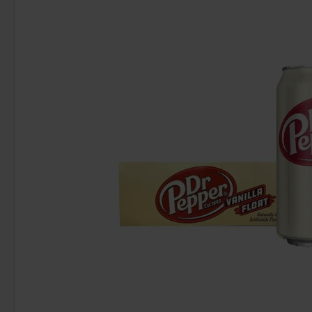
-23%
-15%
Bubs Hallonlakritsskalle Skum 2.8kg
Brio
269.91 kr
349.90 kr
329.90 k
Köp
Köp