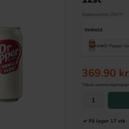
Artikelnummer:
25374
Innhold
Dr Pepper Van
12stk
369.90 kr
 Frukt 2kg
Refreshers Mix 3kg
Tilbud, sammenligningspris
279.90 kr
389.90 kr
r
Köp
På lager 17 stk