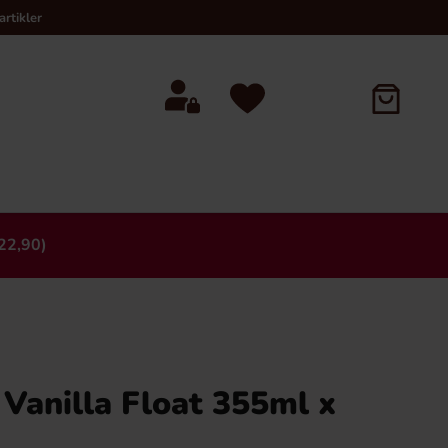
rtikler
22,90)
×
Vanilla Float 355ml x