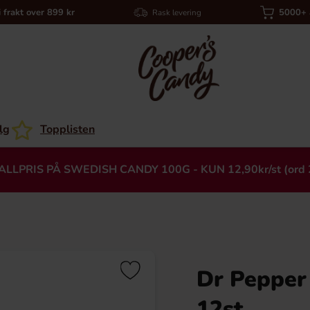
i frakt over 899 kr
5000+ a
Rask levering
lg
Topplisten
ALLPRIS PÅ SWEDISH CANDY 100G - KUN 12,90kr/st (ord 
Dr Pepper 
Heading
12st