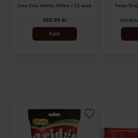
Coca-Cola Vanilla 355ml x 12-pack
Fanta Gra
369.90 kr
370.79 k
Kjøp