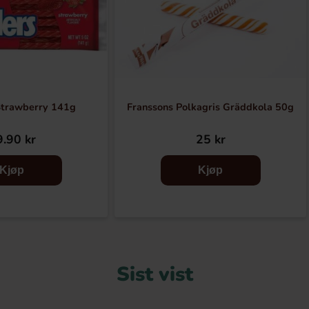
Strawberry 141g
Franssons Polkagris Gräddkola 50g
.90 kr
25 kr
Kjøp
Kjøp
Sist vist