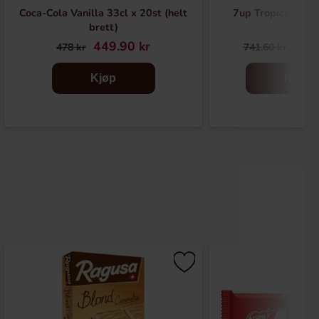
Coca-Cola Vanilla 33cl x 20st (helt
7up Tropical 355
brett)
449.90 kr
679
478 kr
741.60 kr
Kjøp
Kjøp