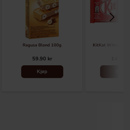
Ragusa Blond 100g
KitKat White Choc
59.90 kr
14.90 k
Kjøp
Kjøp