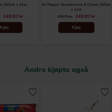
pe 355ml x 12st
Dr Pepper Strawberries & Cream 355ml
x 12st
349.90 kr
349.90 kr
r
370.79 kr
Kjøp
Kjøp
Andre kjøpte også