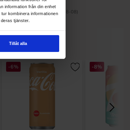
n information från din enhet
 30 dagene er 369.90 kr (2026-08-08)
 tur kombinera informationen
deras tjänster.
Tillåt alla
-6%
-8%