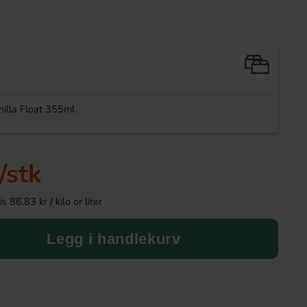
-7%
illa Float 355ml
/stk
Nerds Rope Very Berry 26g
Hockeypulver Supers
 86.83 kr / kilo or liter
150g
24.90 kr
69.90 k
26.90 kr
Legg i handlekurv
Köp
Köp