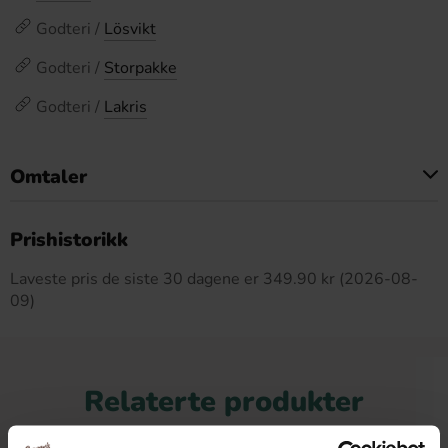
Godteri /
Lösvikt
Godteri /
Storpakke
Godteri /
Lakris
Omtaler
Dette produktet har ingen anmeldelser
Prishistorikk
Laveste pris de siste 30 dagene er 349.90 kr (2026-08-
09)
Relaterte produkter