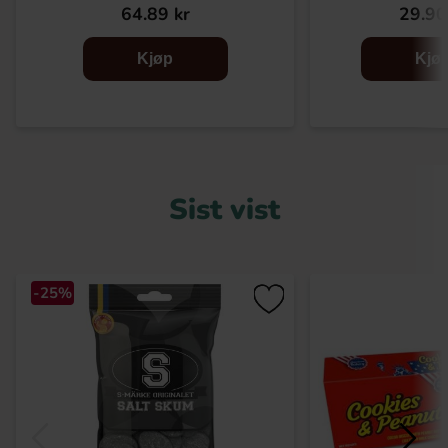
64.89 kr
29.90
Kjøp
Kjø
Sist vist
-25%