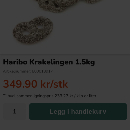
Malaco Zoo Tablettask 20g
Kinder Bueno Chokladbit 43g
(BF: 2026-06-04)
Haribo Krakelingen 1.5kg
4.90 kr
16.91 kr
10.90 kr
Artikelnummer:
800013917
349.90 kr
/stk
Köp
Köp
Tilbud, sammenligningspris 233.27 kr / kilo or liter
Legg i handlekurv