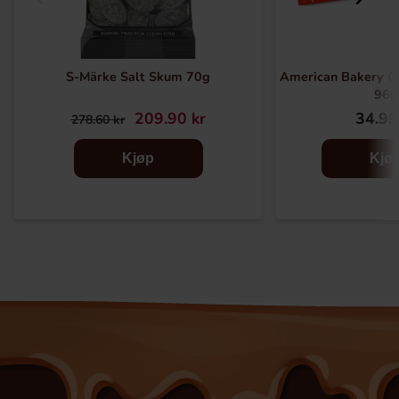
S-Märke Salt Skum 70g
American Bakery Co
96g
209.90 kr
34.99
278.60 kr
Kjøp
Kjø