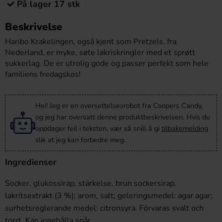
På lager 17 stk
Beskrivelse
Haribo Krakelingen, også kjent som Pretzels, fra
Nederland, er myke, søte lakriskringler med et sprøtt
sukkerlag. De er utrolig gode og passer perfekt som hele
familiens fredagskos!
Hei! Jeg er en oversettelsesrobot fra Coopers Candy,
og jeg har oversatt denne produktbeskrivelsen. Hvis du
oppdager feil i teksten, vær så snill å gi
tilbakemelding
slik at jeg kan forbedre meg.
Ingredienser
Socker, glukossirap, stärkelse, brun sockersirap,
lakritsextrakt (3 %); arom, salt; geleringsmedel: agar agar;
surhetsreglerande medel: citronsyra. Förvaras svalt och
torrt. Kan innehålla spår