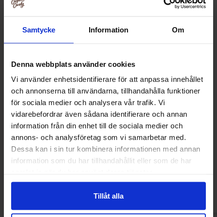
Samtycke
Information
Om
Denna webbplats använder cookies
Vi använder enhetsidentifierare för att anpassa innehållet
och annonserna till användarna, tillhandahålla funktioner
för sociala medier och analysera vår trafik. Vi
vidarebefordrar även sådana identifierare och annan
information från din enhet till de sociala medier och
Haribo Krakelingen 1.05kg
Haribo Drop Hal
annons- och analysföretag som vi samarbetar med.
Dessa kan i sin tur kombinera informationen med annan
269.91 kr
449.90
information som du har tillhandahållit eller som de har
samlat in när du har använt deras tjänster.
Kjøp
Kjø
Tillåt alla