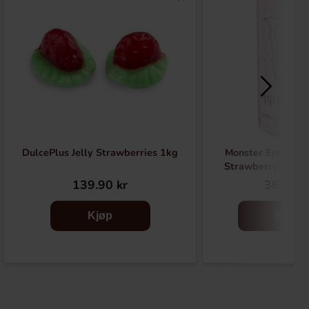
DulcePlus Jelly Strawberries 1kg
Monster Energy Z
Strawberry Drea
139.90 kr
36.90 k
Kjøp
Kjøp