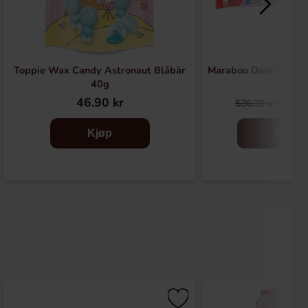
Toppie Wax Candy Astronaut Blåbär
Marabou Daim Dubbel
40g
46.90 kr
229
536.39 kr
Kjøp
Kjøp