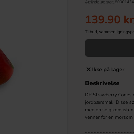
Artikelnummer:
80001434
139.90 kr
Tilbud, sammenligningspris
Ikke på lager
Beskrivelse
akrits 2.5kg
MER Hallon Svartvinbär 50cl
DP Strawberry Cones er
9.90 kr
31.90 kr
jordbærsmak. Disse sø
med en seig konsistens
Köp
venner for en morsom o