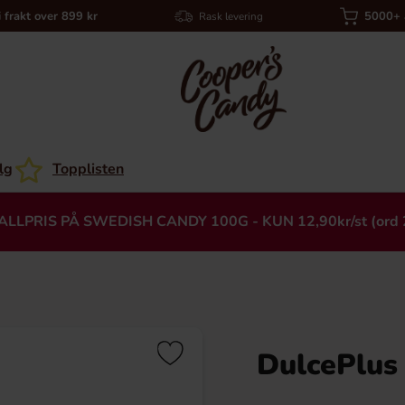
i frakt over 899 kr
5000+ a
Rask levering
lg
Topplisten
ALLPRIS PÅ SWEDISH CANDY 100G - KUN 12,90kr/st (ord 
DulcePlus
Heading