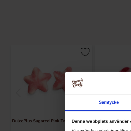
Samtycke
DulcePlus Sugared Pink Twist Stars 1kg
DulcePlus Suga
Denna webbplats använder 
He
Vi använder enhetsidentifierar