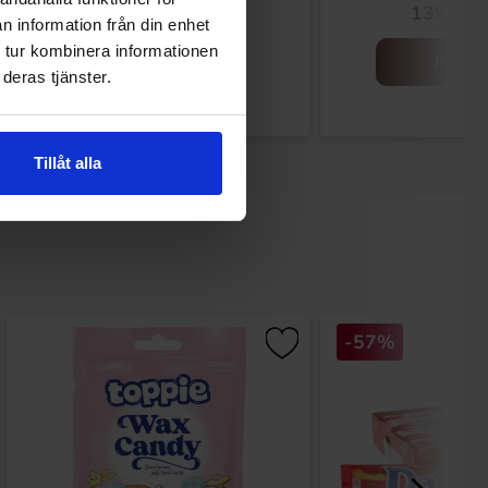
139.90 kr
139.90 
n information från din enhet
 tur kombinera informationen
Kjøp
Kjøp
deras tjänster.
Tillåt alla
-57%