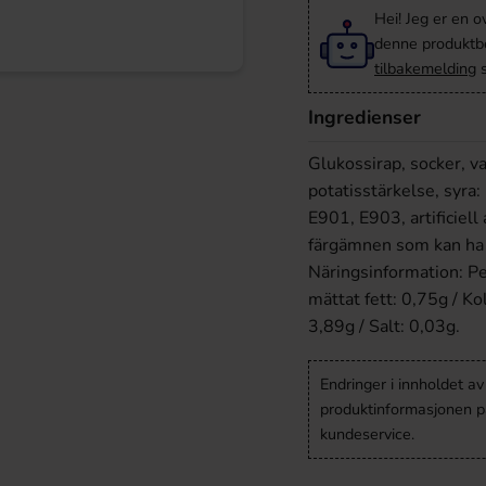
Hei! Jeg er en o
denne produktbes
tilbakemelding
s
Ingredienser
Glukossirap, socker, va
potatisstärkelse, syra
E901, E903, artificiel
färgämnen som kan ha 
Näringsinformation: Pe
mättat fett: 0,75g / Ko
3,89g / Salt: 0,03g.
Endringer i innholdet a
produktinformasjonen på
kundeservice.