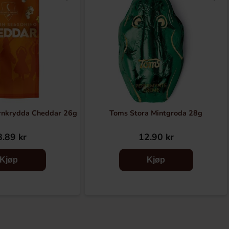
rnkrydda Cheddar 26g
Toms Stora Mintgroda 28g
.89 kr
12.90 kr
Kjøp
Kjøp