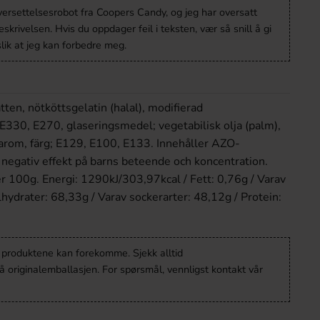
versettelsesrobot fra Coopers Candy, og jeg har oversatt
krivelsen. Hvis du oppdager feil i teksten, vær så snill å gi
lik at jeg kan forbedre meg.
tten, nötköttsgelatin (halal), modifierad
: E330, E270, glaseringsmedel; vegetabilisk olja (palm),
l arom, färg; E129, E100, E133. Innehåller AZO-
negativ effekt på barns beteende och koncentration.
r 100g. Energi: 1290kJ/303,97kcal / Fett: 0,76g / Varav
lhydrater: 68,33g / Varav sockerarter: 48,12g / Protein:
v produktene kan forekomme. Sjekk alltid
 originalemballasjen. For spørsmål, vennligst kontakt vår