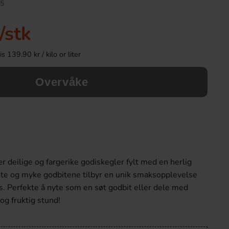
5
/stk
 139.90 kr / kilo or liter
Overvåke
S-Märke Chews Sure 70g
Monster Energy Ori
 deilige og fargerike godiskegler fylt med en herlig
16.91 kr
36.90 k
te og myke godbitene tilbyr en unik smaksopplevelse
. Perfekte å nyte som en søt godbit eller dele med
Köp
Köp
g fruktig stund!