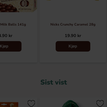
Milk Balls 141g
Nicks Crunchy Caramel 28g
.90 kr
19.90 kr
Kjøp
Kjøp
Sist vist