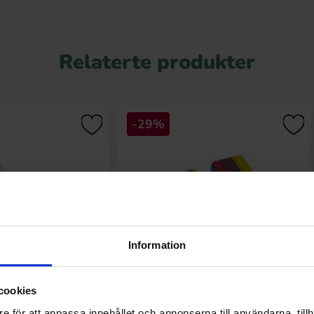
Relaterte produkter
-29%
Information
red Strawberry Twist
DulcePlus Rainbow Bricks 1kg(BF:2026-
cookies
art 1kg
04-25)
e för att anpassa innehållet och annonserna till användarna, tillh