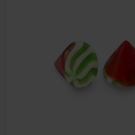
Takis Fuego 100g
Rollo L
44.90 kr
42
Köp
Köp