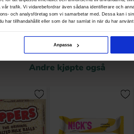
9.90 kr
99 kr
139.90 kr
vår trafik. Vi vidarebefordrar även sådana identifierare och anna
nnons- och analysföretag som vi samarbetar med. Dessa kan i sin
Kjøp
Kjøp
har tillhandahållit eller som de har samlat in när du har använt 
Anpassa
Andre kjøpte også