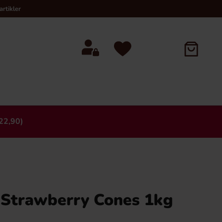
rtikler
22,90)
×
 Strawberry Cones 1kg