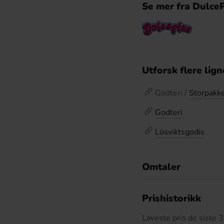
Se mer fra Dulce
Utforsk flere lig
Godteri /
Storpakk
Godteri
Lösviktsgodis
Omtaler
De
Prishistorikk
Laveste pris de siste