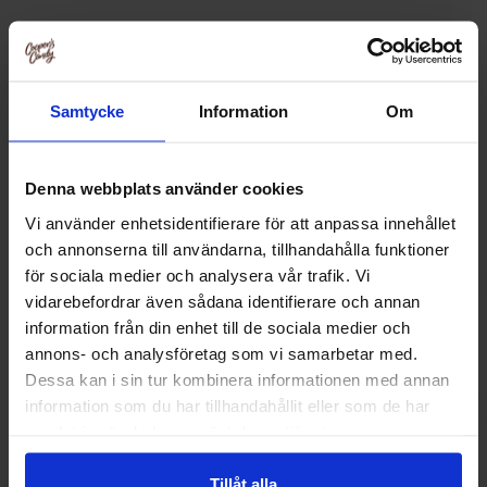
Relaterte produkter
Samtycke
Information
Om
Denna webbplats använder cookies
Vi använder enhetsidentifierare för att anpassa innehållet
och annonserna till användarna, tillhandahålla funktioner
för sociala medier och analysera vår trafik. Vi
vidarebefordrar även sådana identifierare och annan
information från din enhet till de sociala medier och
annons- och analysföretag som vi samarbetar med.
Dessa kan i sin tur kombinera informationen med annan
Coca-Cola Vanilla 355ml x 12-pack
Dr Pepper Vanilla
information som du har tillhandahållit eller som de har
12s
samlat in när du har använt deras tjänster.
369.90 kr
369.90
Tillåt alla