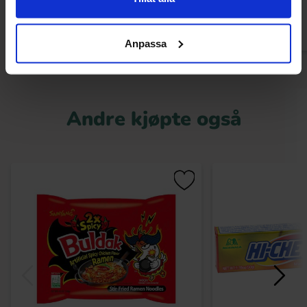
Kjøp
Kjø
Anpassa
Andre kjøpte også