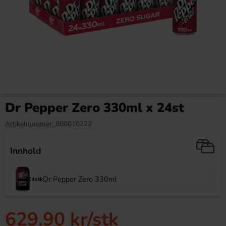
Milky Way Twin 43g
Bubs Cool Hallonskalle Skum
90g
Dr Pepper Zero 330ml x 24st
14.90 kr
16.91 kr
Artikelnummer:
800010222
Köp
Köp
Innhold
Dr Pepper Zero 330ml
24stk
629.90 kr
/stk