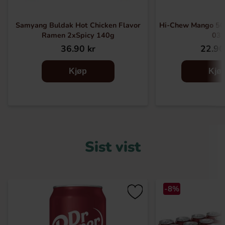
Samyang Buldak Hot Chicken Flavor
Hi-Chew Mango 50
Ramen 2xSpicy 140g
03)
36.90 kr
22.90
Kjøp
Kjø
Sist vist
-8%