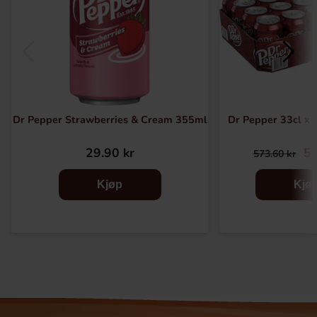
Dr Pepper Strawberries & Cream 355ml
Dr Pepper 33cl x 2
29.90 kr
52
573.60 kr
Kjøp
Kjø