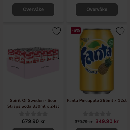
Overvåke
Overvåke
-6%
Spirit Of Sweden - Sour
Fanta Pineapple 355ml x 12st
Straps Soda 330ml x 24st
679.90 kr
349.90 kr
370.79 kr