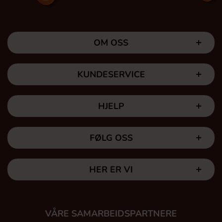
OM OSS
KUNDESERVICE
HJELP
FØLG OSS
HER ER VI
VÅRE SAMARBEIDSPARTNERE