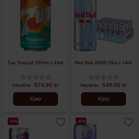
7up Tropical 355ml x 24st
Red Bull ZERO 25cl x 24st
679.90 kr
549.90 kr
741.60 kr
741.60 kr
Kjøp
Kjøp
-6%
-6%