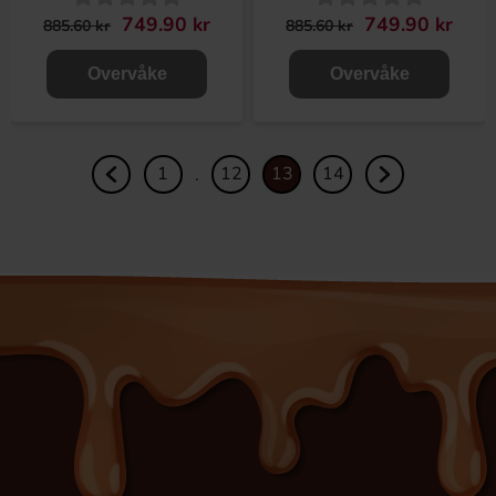
749.90 kr
749.90 kr
885.60 kr
885.60 kr
Overvåke
Overvåke
1
12
13
14
.