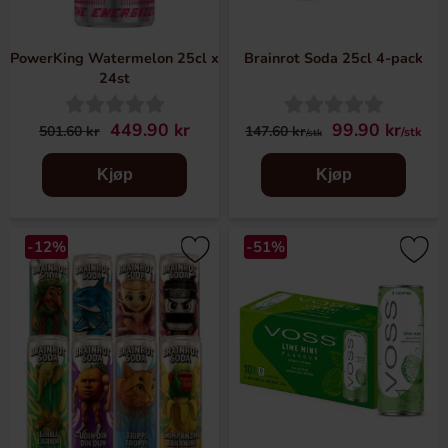
PowerKing Watermelon 25cl x
Brainrot Soda 25cl 4-pack
24st
449.90 kr
99.90 kr
501.60 kr
147.60 kr
/stk
/stk
Kjøp
Kjøp
-12%
-51%