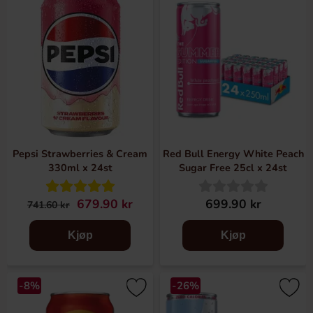
Pepsi Strawberries & Cream
Red Bull Energy White Peach
330ml x 24st
Sugar Free 25cl x 24st
679.90 kr
699.90 kr
741.60 kr
Kjøp
Kjøp
-8%
-26%