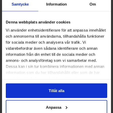
Samtycke
Information
Om
Denna webbplats använder cookies
Vi använder enhetsidentifierare för att anpassa innehållet
och annonserna till användarna, tillhandahålla funktioner
Monster Energy Viking Berry
Yorkshire Tea Yorkshire Gold
för sociala medier och analysera vår trafik. Vi
500ml x 24st
Tea Bags 80s x 5st
vidarebefordrar även sådana identifierare och annan
information från din enhet till de sociala medier och
749.90 kr
649.90 kr
885.60 kr
699.50 kr
annons- och analysföretag som vi samarbetar med.
Dessa kan i sin tur kombinera informationen med annan
Kjøp
Kjøp
information som du har tillhandahållit eller som de har
samlat in när du har använt deras tjänster.
-5%
-3%
Tillåt alla
Anpassa