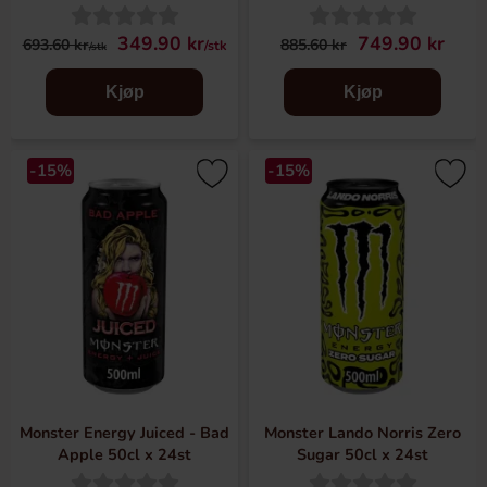
349.90 kr
749.90 kr
693.60 kr
885.60 kr
/stk
/stk
Kjøp
Kjøp
-15%
-15%
Monster Energy Juiced - Bad
Monster Lando Norris Zero
Apple 50cl x 24st
Sugar 50cl x 24st