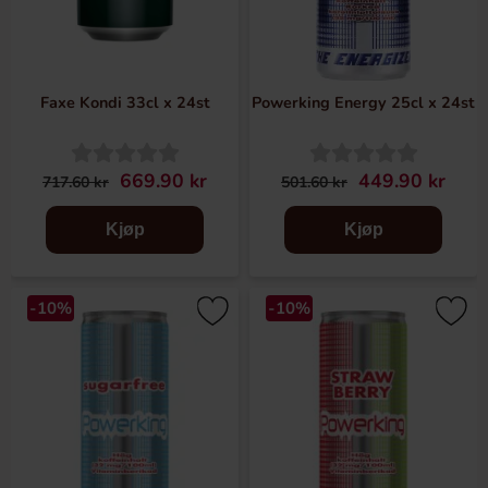
Faxe Kondi 33cl x 24st
Powerking Energy 25cl x 24st
669.90 kr
449.90 kr
717.60 kr
501.60 kr
Kjøp
Kjøp
-10%
-10%