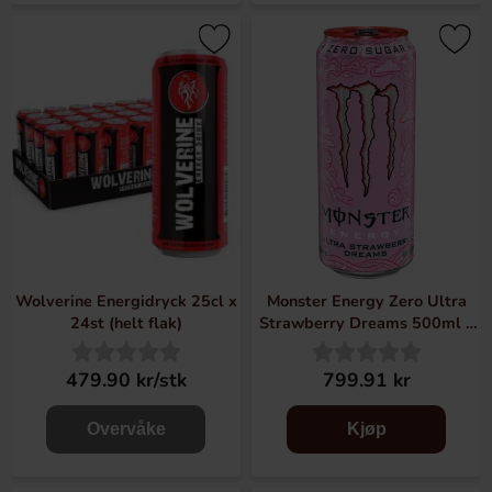
Wolverine Energidryck 25cl x
Monster Energy Zero Ultra
24st (helt flak)
Strawberry Dreams 500ml x
24st
479.90 kr/stk
799.91 kr
Overvåke
Kjøp