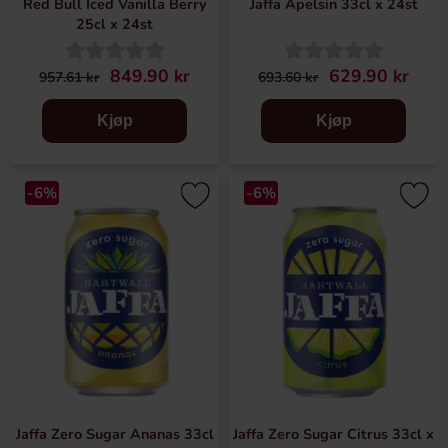
Red Bull Iced Vanilla Berry
Jaffa Apelsin 33cl x 24st
25cl x 24st
849.90 kr
629.90 kr
957.61 kr
693.60 kr
Kjøp
Kjøp
-6%
-6%
Jaffa Zero Sugar Ananas 33cl
Jaffa Zero Sugar Citrus 33cl x