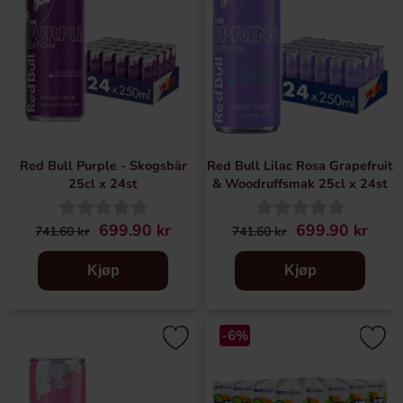
Red Bull Purple - Skogsbär
Red Bull Lilac Rosa Grapefruit
25cl x 24st
& Woodruffsmak 25cl x 24st
699.90 kr
699.90 kr
741.60 kr
741.60 kr
Kjøp
Kjøp
-6%