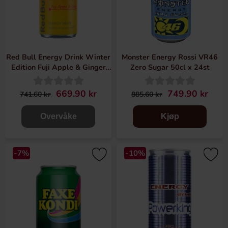
Red Bull Energy Drink Winter
Monster Energy Rossi VR46
Edition Fuji Apple & Ginger
Zero Sugar 50cl x 24st
25cl x 24st
669.90 kr
749.90 kr
741.60 kr
885.60 kr
Overvåke
Kjøp
-7%
-10%