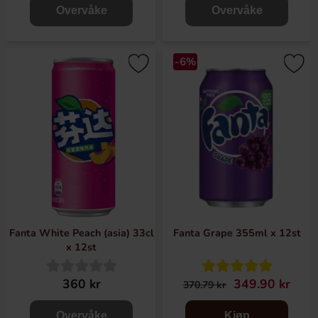
Overvåke
Overvåke
-6%
Fanta White Peach (asia) 33cl
Fanta Grape 355ml x 12st
x 12st
360 kr
349.90 kr
370.79 kr
Overvåke
Kjøp