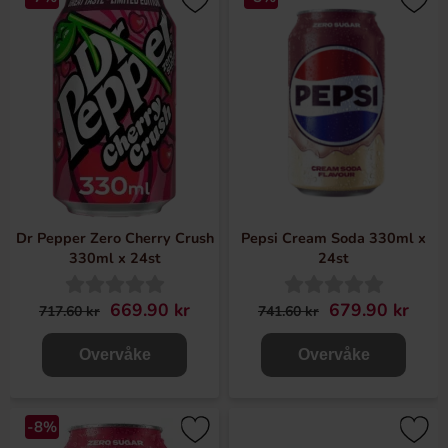
Dr Pepper Zero Cherry Crush
Pepsi Cream Soda 330ml x
330ml x 24st
24st
669.90 kr
679.90 kr
717.60 kr
741.60 kr
Overvåke
Overvåke
-8%