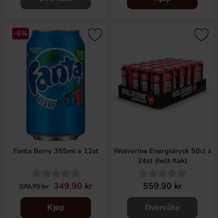
-6%
Fanta Berry 355ml x 12st
Wolverine Energidryck 50cl x
24st (helt flak)
349.90 kr
559.90 kr
370.79 kr
Kjøp
Overvåke