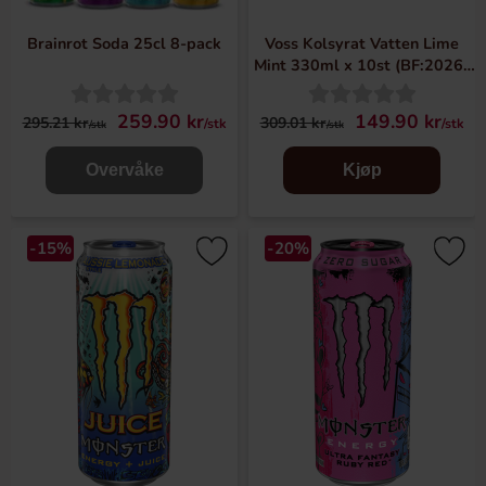
Brainrot Soda 25cl 8-pack
Voss Kolsyrat Vatten Lime
Mint 330ml x 10st (BF:2026-
08-13)
259.90 kr
149.90 kr
295.21 kr
309.01 kr
/stk
/stk
/stk
/stk
Overvåke
Kjøp
-15%
-20%