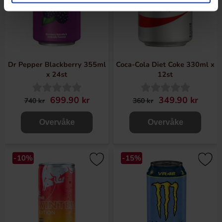
Dr Pepper Blackberry 355ml
Coca-Cola Diet Coke 330ml x
x 24st
12st
699.90 kr
349.90 kr
740 kr
360 kr
Overvåke
Overvåke
-10%
-15%