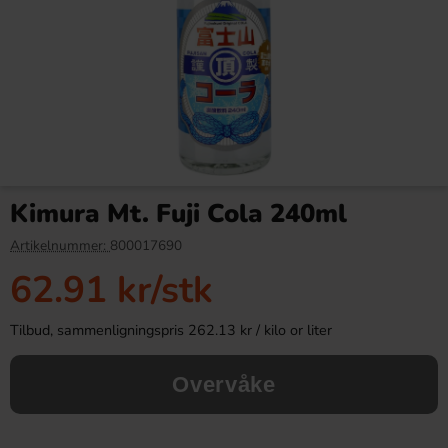
Red Bull Green Drakfrukt 25cl
Kinder Maxi 21g
Kimura Mt. Fuji Cola 240ml
38.90 kr
9.90 kr
Artikelnummer:
800017690
62.91 kr
/stk
Köp
Köp
Tilbud, sammenligningspris 262.13 kr / kilo or liter
Overvåke