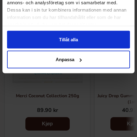
annons- och analysföretag som vi samarbetar med.
Dessa kan i sin tur kombinera informationen med annan
information som du har tillhandahållit eller som de har
samlat in när du har använt deras tjänster.
Tillåt alla
Anpassa
Merci Coconut Collection 250g
Juicy Drop Gummy 
(1st
89.90 kr
40.91
Kjøp
Kjø