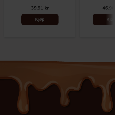
39.91 kr
46.90
Kjøp
Kjø