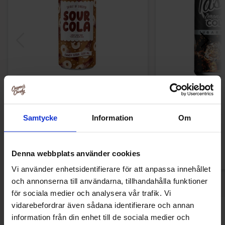
Spirit Of Sweden - Sour Cola Soda
Smakis Tasty Co
330ml
29.90 kr
32.90
Samtycke
Information
Om
Kjøp
Kjø
Denna webbplats använder cookies
Vi använder enhetsidentifierare för att anpassa innehållet
och annonserna till användarna, tillhandahålla funktioner
för sociala medier och analysera vår trafik. Vi
vidarebefordrar även sådana identifierare och annan
Andre kjøpte også
information från din enhet till de sociala medier och