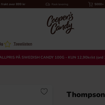
i frakt over 899 kr
5000+ a
Rask levering
lg
Topplisten
ALLPRIS PÅ SWEDISH CANDY 100G - KUN 12,90kr/st (ord 
Thompsons
Heading