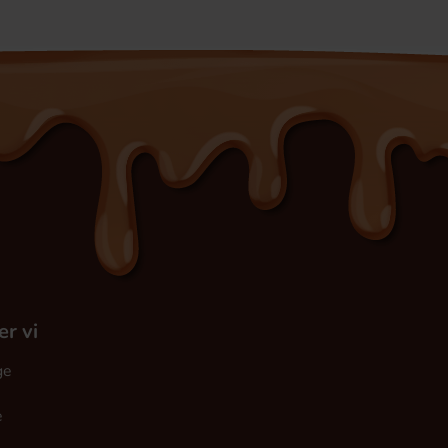
er vi
ge
e