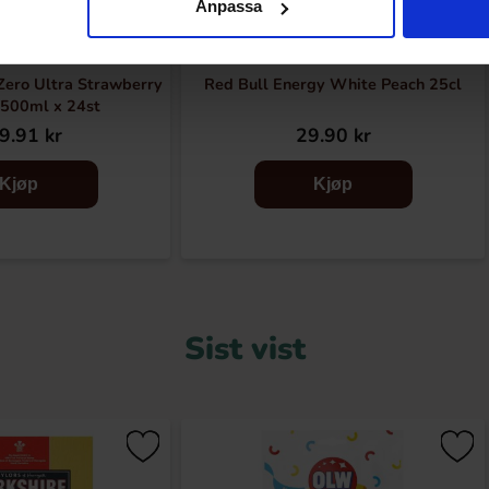
Anpassa
Zero Ultra Strawberry
Red Bull Energy White Peach 25cl
500ml x 24st
9.91 kr
29.90 kr
Kjøp
Kjøp
Sist vist