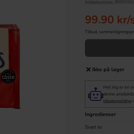
Artikelnummer:
80001591
-74%
99.90 kr
/
Tilbud, sammenligningspris
Ikke på lager
 Mini 1kg
Peelerz Peelable Gummy Banana
Hei! Jeg er en o
80g(BF:2026-07-18)
denne produktbes
9.90 kr
7.90 kr
29.90 kr
tilbakemelding
s
Köp
Ingredienser
Svart te