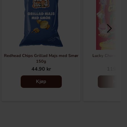
Redhead Chips Grillad Majs med Smør
Lucky Charms Cer
150g
44.90 kr
119.90 
Kjøp
Kjøp