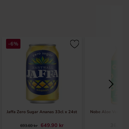
-6%
Jaffa Zero Sugar Ananas 33cl x 24st
Nobe Aloe Vera Coo
649.90 kr
36.90 k
693.60 kr