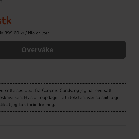
7
stk
 399.60 kr / kilo or liter
Overvåke
Fazer Marianne 2.5kg
Carabao Energy Dr
versettelsesrobot fra Coopers Candy, og jeg har oversatt
krivelsen. Hvis du oppdager feil i teksten, vær så snill å gi
569.91 kr
29.90 k
lik at jeg kan forbedre meg.
Köp
Köp