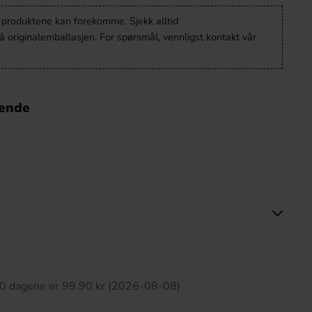
v produktene kan forekomme. Sjekk alltid
 originalemballasjen. For spørsmål, vennligst kontakt vår
nende
tte produktet har ingen anmeldelser
 30 dagene er 99.90 kr (2026-08-08)