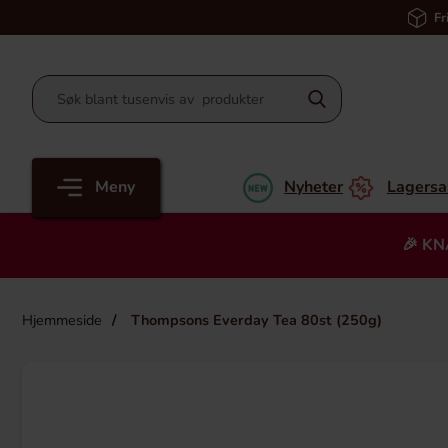
Fr
Meny
Nyheter
Lagersa
🎉 KN
Hjemmeside
Thompsons Everday Tea 80st (250g)