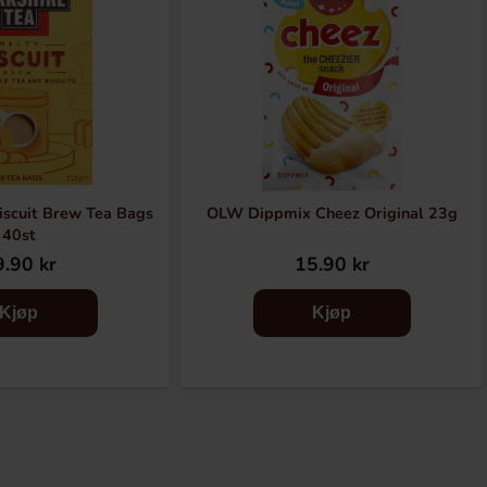
iscuit Brew Tea Bags
OLW Dippmix Cheez Original 23g
40st
.90 kr
15.90 kr
Kjøp
Kjøp