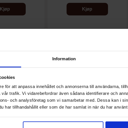
Kjøp
Kjøp
Andre kjøpte også
Information
cookies
e för att anpassa innehållet och annonserna till användarna, tillh
vår trafik. Vi vidarebefordrar även sådana identifierare och anna
nnons- och analysföretag som vi samarbetar med. Dessa kan i sin
har tillhandahållit eller som de har samlat in när du har använt 