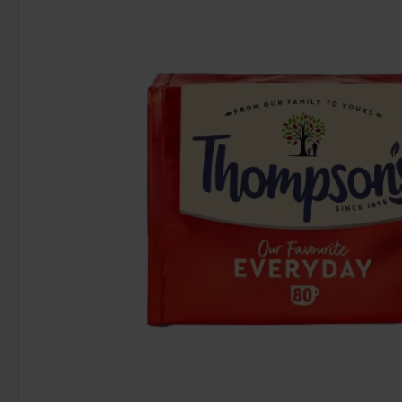
Sallos X-Tra Caramel 135g
Daim
36.90 kr
24
Köp
Köp