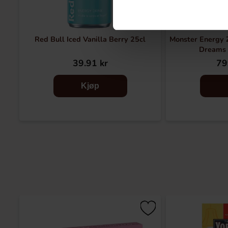
Red Bull Iced Vanilla Berry 25cl
Monster Energy 
Dreams 
39.91 kr
79
Kjøp