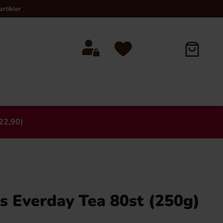
rtikler
22,90)
×
 Everday Tea 80st (250g)