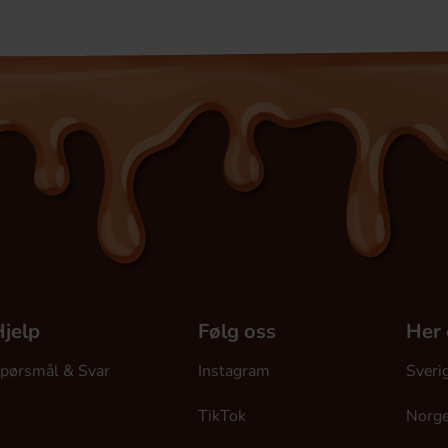
jelp
Følg oss
Her 
pørsmål & Svar
Instagram
Sveri
TikTok
Norg