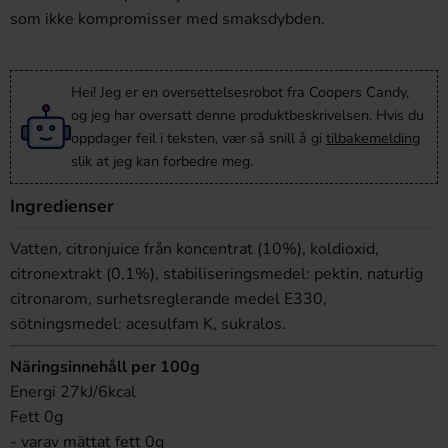
som ikke kompromisser med smaksdybden.
Hei! Jeg er en oversettelsesrobot fra Coopers Candy,
og jeg har oversatt denne produktbeskrivelsen. Hvis du
oppdager feil i teksten, vær så snill å gi
tilbakemelding
slik at jeg kan forbedre meg.
Ingredienser
Vatten, citronjuice från koncentrat (10%), koldioxid,
citronextrakt (0,1%), stabiliseringsmedel: pektin, naturlig
citronarom, surhetsreglerande medel E330,
sötningsmedel: acesulfam K, sukralos.
Näringsinnehåll per 100g
Energi 27kJ/6kcal
Fett 0g
- varav mättat fett 0g