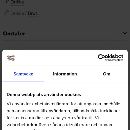
Drikke
Drikke /
Brus
Omtaler
Dette produktet har ingen anmeldelser
Prishistorikk
Laveste pris de siste 30 dagene er 159.90 kr (2026-08-
07)
Samtycke
Information
Om
Denna webbplats använder cookies
Relaterte produkter
Vi använder enhetsidentifierare för att anpassa innehållet
och annonserna till användarna, tillhandahålla funktioner
för sociala medier och analysera vår trafik. Vi
vidarebefordrar även sådana identifierare och annan