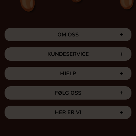
OM OSS
KUNDESERVICE
HJELP
FØLG OSS
HER ER VI