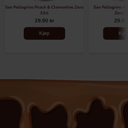
San Pellegrino Peach & Clementine Zero
San Pellegrino Ar
33cl
Zero 3
29.90 kr
29.90
Kjøp
Kjø