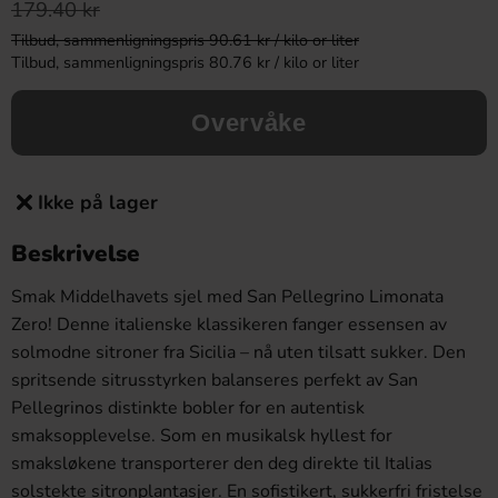
179.40 kr
Tilbud, sammenligningspris 90.61 kr / kilo or liter
Tilbud, sammenligningspris 80.76 kr / kilo or liter
Overvåke
Ikke på lager
Beskrivelse
Smak Middelhavets sjel med San Pellegrino Limonata
Zero! Denne italienske klassikeren fanger essensen av
solmodne sitroner fra Sicilia – nå uten tilsatt sukker. Den
spritsende sitrusstyrken balanseres perfekt av San
Pellegrinos distinkte bobler for en autentisk
smaksopplevelse. Som en musikalsk hyllest for
smaksløkene transporterer den deg direkte til Italias
solstekte sitronplantasjer. En sofistikert, sukkerfri fristelse