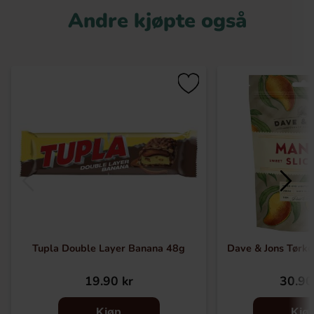
Andre kjøpte også
Tupla Double Layer Banana 48g
Dave & Jons Tørk
19.90 kr
30.90
Kjøp
Kjø