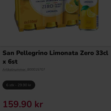
Arla Mjukglassmix Laktosfri
Kinder Maxi 21g
2L
San Pellegrino Limonata Zero 33cl
169.90 kr
9.90 kr
x 6st
Köp
Köp
Artikelnummer:
800015707
6 stk - 29.90 kr
159.90 kr