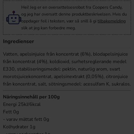
Hei! Jeg er en oversettelsesrobot fra Coopers Candy,
og jeg har oversatt denne produktbeskrivelsen. Hvis du
oppdager feil i teksten, vær så snill å gi
tilbakemelding
slik at jeg kan forbedre meg.
Ingredienser
Vatten, apelsinjuice från koncentrat (6%), blodapelsinjuice
från koncentrat (4%), koldioxid, surhetsreglerande medel
E330, stabiliseringsmedel: pektin, naturlig arom, svart
morotsjuicekoncentrat, apelsinextrakt (0,05%), citronjuice
från koncentrat, salt, sötningsmedel: acesulfam K, sukralos.
Näringsinnehåll per 100g
Energi 25kJ/6kcal
Fett 0g
- varav mättat fett 0g
Kolhydrater 1g