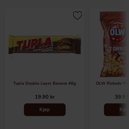
Tupla Double Layer Banana 48g
OLW Ristede Pe
19.90 kr
39.91
Kjøp
Kjø