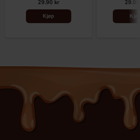
29.90 kr
29.90
Kjøp
Kjø