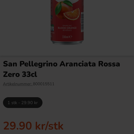
Kinder Maxi 21g
Tabby Chicken Wings
Chocolate 50g
San Pellegrino Aranciata Rossa
9.90 kr
19.90 kr
34.90 kr
Zero 33cl
Köp
Köp
Artikelnummer:
800015511
1 stk - 29.90 kr
29.90 kr
/stk