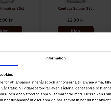
Kirsebær 33cl
Ramlösa Solbær 33cl
.90 kr
22.90 kr
Kjøp
Kjøp
Information
Andre kjøpte også
cookies
e för att anpassa innehållet och annonserna till användarna, tillh
vår trafik. Vi vidarebefordrar även sådana identifierare och anna
nnons- och analysföretag som vi samarbetar med. Dessa kan i sin
har tillhandahållit eller som de har samlat in när du har använt 