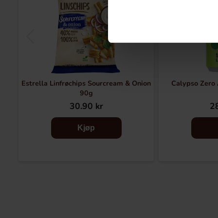
Estrella Linfrøchips Sourcream & Onion
Calypso Zero
90g
30.90 kr
28
Kjøp