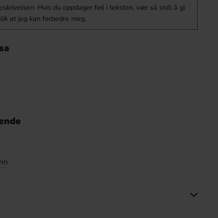
krivelsen. Hvis du oppdager feil i teksten, vær så snill å gi
lik at jeg kan forbedre meg.
sa
nende
ann