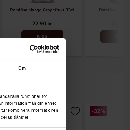
Ramlösa Mango Grapefrukt 33cl
Ramlösa Origin
22.90 kr
20.90 k
Kjøp
Kjøp
Om
andahålla funktioner för
n information från din enhet
-32%
 tur kombinera informationen
deras tjänster.