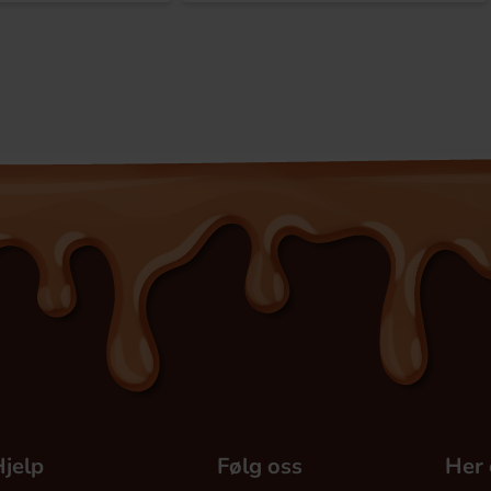
jelp
Følg oss
Her 