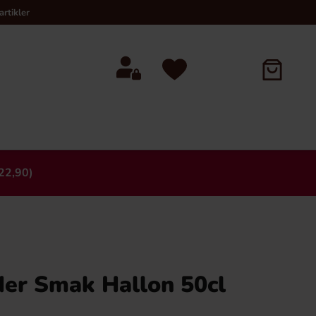
rtikler
22,90)
×
er Smak Hallon 50cl