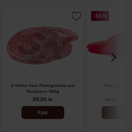
-55%
S-Märke Sour Pomegranate and
Röda Läppar
Raspberry 500g
89.90 kr
8.9
19.90 kr
Kjøp
Kjøp