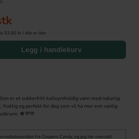
9
stk
 53.80 kr / kilo or liter
Legg i handlekurv
Red Bull Green Drakfrukt 25cl
Arla Mjukglass
n er et sukkerfritt kullsyreholdig vann med naturlig
38.90 kr
179.89 
, fruktig og perfekt for deg som vil ha mer enn vanlig
sobrunn. 🍓💜💚
Köp
Köp
versettelsesrobot fra Coopers Candy, og jeg har oversatt