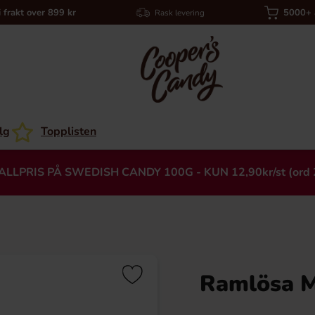
i frakt over 899 kr
5000+ a
Rask levering
lg
Topplisten
ALLPRIS PÅ SWEDISH CANDY 100G - KUN 12,90kr/st (ord 
Ramlösa M
Heading