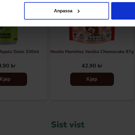
Anpassa
 Apple Oasis 330ml
Nestle Munchies Vanilla Cheesecake 97g
.90 kr
42.90 kr
Kjøp
Kjøp
Sist vist