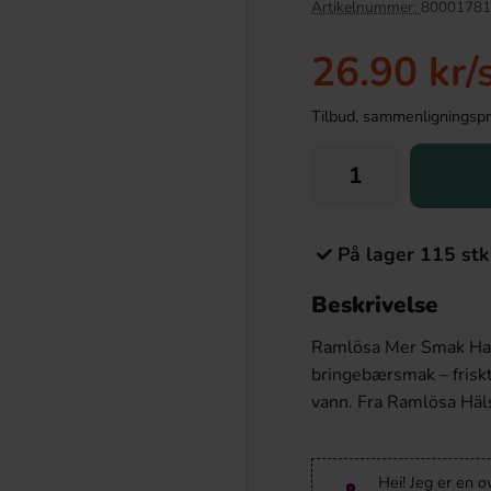
Artikelnummer:
80001781
26.90 kr
/
Tilbud, sammenligningspris
På lager 115 stk
Beskrivelse
mba 1kg
Battery Energy Fresh 33cl
Ramlösa Mer Smak Hallo
9.90 kr
26.90 kr
bringebærsmak – friskt
vann. Fra Ramlösa Häl
Köp
Hei! Jeg er en o