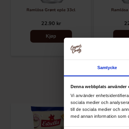
Ramlösa Grønt eple 33cl
Ramlösa 
22.90 kr
22
Kjøp
Samtycke
Denna webbplats använder 
Vi använder enhetsidentifierar
sociala medier och analysera 
till de sociala medier och a
med annan information som du 