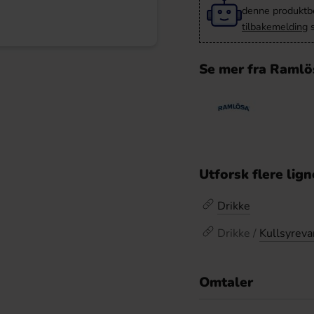
denne produktbes
tilbakemelding
s
Se mer fra Ramlö
Utforsk flere lig
Drikke
Drikke /
Kullsyrev
Omtaler