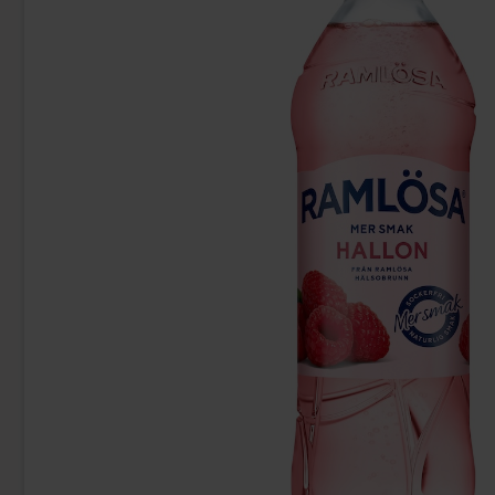
Kinder Joy Super Mario 20g
Ma
28.90 kr
15
Köp
Köp