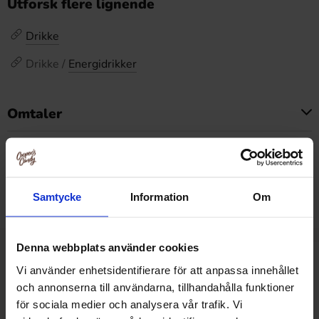
Utforsk flere lignende
Drikke
Drikke /
Energidrikker
Omtaler
Dette produktet har ingen anmeldelser
Prishistorikk
Laveste pris de siste 30 dagene er 699.90 kr (2026-08-
Samtycke
Information
Om
06)
Denna webbplats använder cookies
Relaterte produkter
Vi använder enhetsidentifierare för att anpassa innehållet
och annonserna till användarna, tillhandahålla funktioner
för sociala medier och analysera vår trafik. Vi