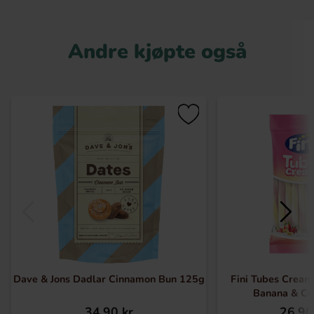
Andre kjøpte også
Dave & Jons Dadlar Cinnamon Bun 125g
Fini Tubes Cream
Banana & C
34.90 kr
26.90