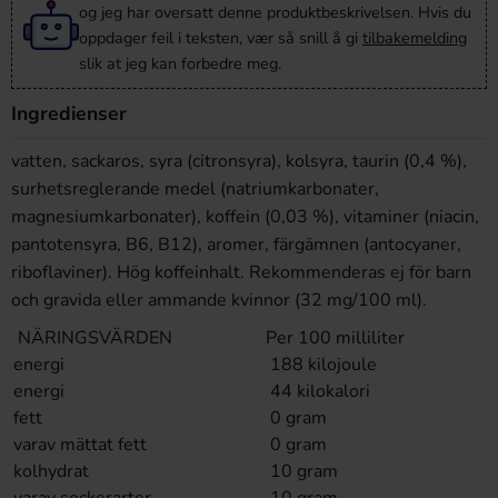
og jeg har oversatt denne produktbeskrivelsen. Hvis du
oppdager feil i teksten, vær så snill å gi
tilbakemelding
slik at jeg kan forbedre meg.
Ingredienser
vatten, sackaros, syra (citronsyra), kolsyra, taurin (0,4 %),
surhetsreglerande medel (natriumkarbonater,
magnesiumkarbonater), koffein (0,03 %), vitaminer (niacin,
pantotensyra, B6, B12), aromer, färgämnen (antocyaner,
riboflaviner). Hög koffeinhalt. Rekommenderas ej för barn
och gravida eller ammande kvinnor (32 mg/100 ml).
NÄRINGSVÄRDEN
Per 100 milliliter
energi
188 kilojoule
energi
44 kilokalori
fett
0 gram
varav mättat fett
0 gram
kolhydrat
10 gram