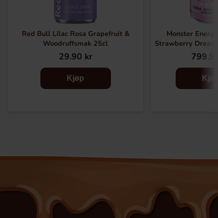
Red Bull Lilac Rosa Grapefruit &
Monster Energy
Woodruffsmak 25cl
Strawberry Dream
29.90 kr
799.91
Kjøp
Kjø