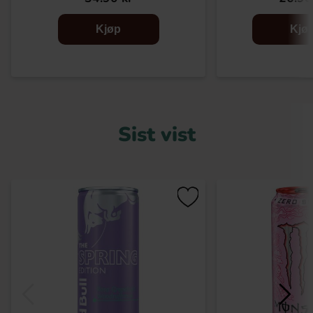
Kjøp
Kjø
Sist vist