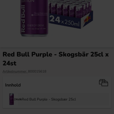
Red Bull 25cl x 24st
Red Bull Aprikos Jordgubb
25cl x 24st
Red Bull Purple - Skogsbär 25cl x
699.90 kr
699 kr
741.60 kr
24st
Köp
Köp
Artikelnummer:
800015618
Innhold
Red Bull Purple - Skogsbær 25cl
24stk