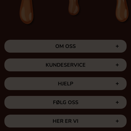
OM OSS
KUNDESERVICE
HJELP
FØLG OSS
HER ER VI