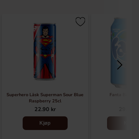
Superhero Läsk Superman Sour Blue
Fanta Berry 
Raspberry 25cl
22.90 kr
29.90 k
Kjøp
Kjøp