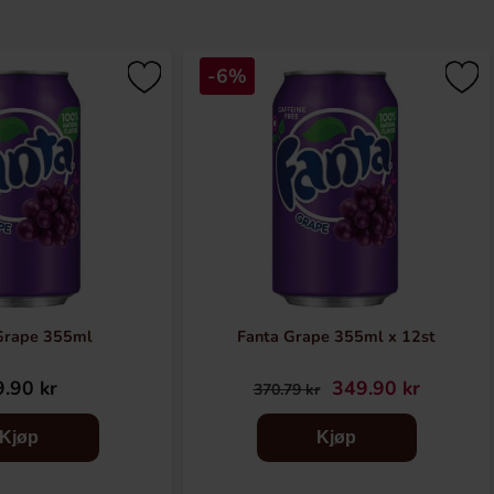
-6%
Grape 355ml
Fanta Grape 355ml x 12st
.90 kr
349.90 kr
370.79 kr
Kjøp
Kjøp