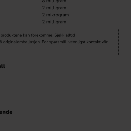
8 milligram
2 milligram
2 mikrogram
2 milligram
v produktene kan forekomme. Sjekk alltid
 originalemballasjen. For spørsmål, vennligst kontakt vår
ll
nende