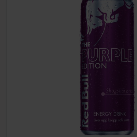
-60%
Malaco Engelsk Konfekt 100g
Kinde
7.90 kr
9
19.90 kr
Köp
Köp