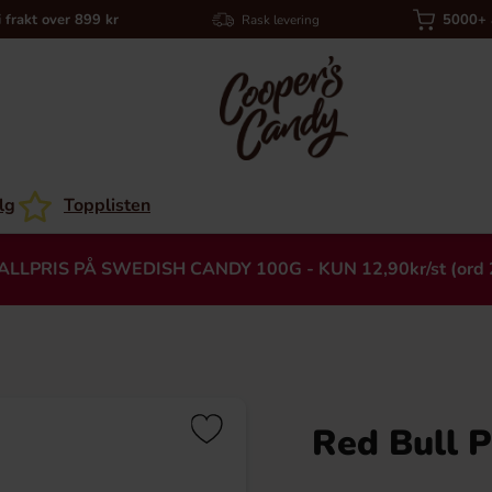
i frakt over 899 kr
5000+ a
Rask levering
lg
Topplisten
ALLPRIS PÅ SWEDISH CANDY 100G - KUN 12,90kr/st (ord 
Red Bull P
Heading