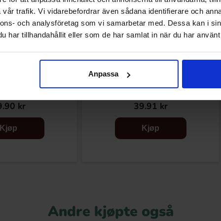
vår trafik. Vi vidarebefordrar även sådana identifierare och anna
nnons- och analysföretag som vi samarbetar med. Dessa kan i sin
har tillhandahållit eller som de har samlat in när du har använt 
Anpassa
Sugar Free 25cl
Red Bull Iced Vanilla Berry 25cl
.90 kr
39.91 kr
Kjøp
Kjøp
Andre kjøpte også