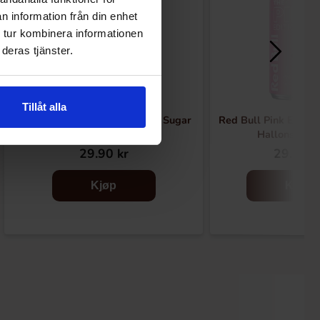
n information från din enhet
 tur kombinera informationen
deras tjänster.
Tillåt alla
Red Bull Energy White Peach Sugar
Red Bull Pink Editio
Free 25cl
Hallonsmak 
29.90 kr
29.90 k
Kjøp
Kjøp