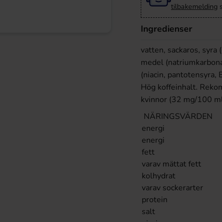
tilbakemelding
s
Ingredienser
vatten, sackaros, syra 
medel (natriumkarbona
(niacin, pantotensyra, 
Hög koffeinhalt. Reko
kvinnor (32 mg/100 ml
NÄRINGSVÄRDEN
energi
energi
fett
varav mättat fett
kolhydrat
varav sockerarter
protein
salt