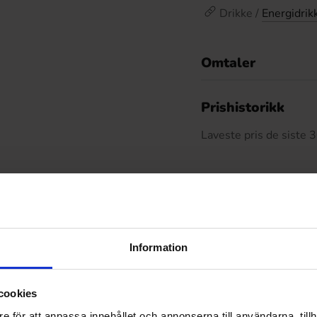
Drikke /
Energidrik
Omtaler
De
Prishistorikk
Laveste pris de siste
Relaterte produkter
Information
cookies
e för att anpassa innehållet och annonserna till användarna, tillh