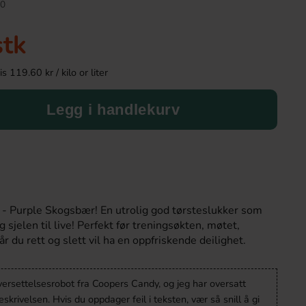
0
-7%
stk
 119.60 kr / kilo or liter
Legg i handlekurv
Faxe Kondi 33cl x 24st
Roshen Crazy Bee 
 - Purple Skogsbær! En utrolig god tørsteslukker som
669.90 kr
109.91 
sjelen til live! Perfekt før treningsøkten, møtet,
717.60 kr
r du rett og slett vil ha en oppfriskende deilighet.
Köp
Köp
versettelsesrobot fra Coopers Candy, og jeg har oversatt
krivelsen. Hvis du oppdager feil i teksten, vær så snill å gi