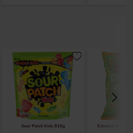
Sour Patch Kids 816g
Estrella Onion R