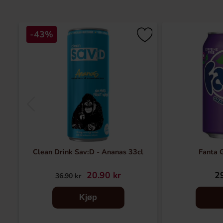
-43%
Clean Drink Sav:D - Ananas 33cl
Fanta 
20.90 kr
29
36.90 kr
Kjøp