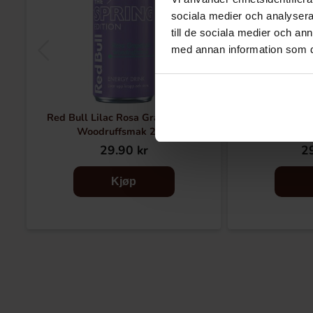
sociala medier och analysera 
till de sociala medier och a
med annan information som du 
Red Bull Lilac Rosa Grapefruit &
Red Bull 
Woodruffsmak 25cl
29.90 kr
29
Kjøp