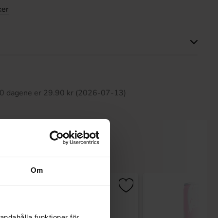
ker
tte produktet har ingen anmeldelser
 30 dagene er 29.90 kr (2026-07-13)
Om
andahålla funktioner för