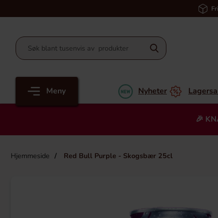
Fr
Meny
Nyheter
Lagersa
🎉 KN
Hjemmeside
Red Bull Purple - Skogsbær 25cl