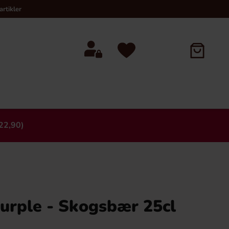
rtikler
22,90)
×
urple - Skogsbær 25cl