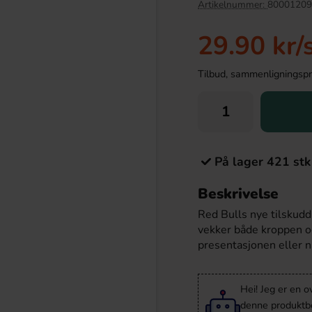
Artikelnummer:
80001209
29.90 kr
/
Tilbud, sammenligningspris
På lager 421 stk
Beskrivelse
r Maxi 21g
Sunshine Delight Sweet Strawberry
Mango 100g
Red Bulls nye tilskudd
.90 kr
38.90 kr
vekker både kroppen og 
presentasjonen eller nå
Köp
Hei! Jeg er en o
denne produktbes