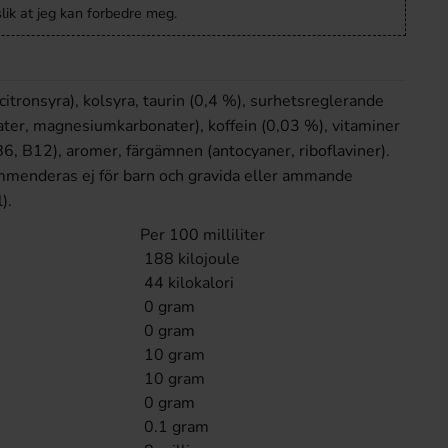
lik at jeg kan forbedre meg.
(citronsyra), kolsyra, taurin (0,4 %), surhetsreglerande
ter, magnesiumkarbonater), koffein (0,03 %), vitaminer
B6, B12), aromer, färgämnen (antocyaner, riboflaviner).
mmenderas ej för barn och gravida eller ammande
).
Per 100 milliliter
188 kilojoule
44 kilokalori
0 gram
0 gram
10 gram
10 gram
0 gram
0.1 gram