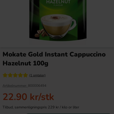
Twix 10-Pack 500g
Red Bull Green Drakfrukt 25cl
Mokate Gold Instant Cappuccino
99.90 kr
38.90 kr
119.90 kr
Hazelnut 100g
Köp
Köp
(1 omtaler)
Artikelnummer:
800006494
22.90 kr
/stk
Tilbud, sammenligningspris 229 kr / kilo or liter