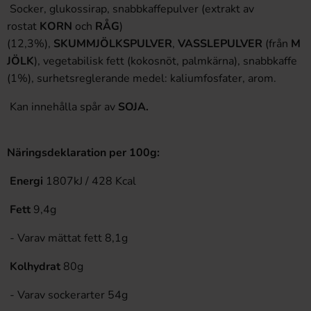
Socker, glukossirap, snabbkaffepulver (extrakt av
rostat
KORN
och
RÅG
)
(12,3%),
SKUMMJÖLKSPULVER
,
VASSLEPULVER
(från
M
JÖLK
), vegetabilisk fett (kokosnöt, palmkärna), snabbkaffe
(1%), surhetsreglerande medel: kaliumfosfater, arom.
Kan innehålla spår av
SOJA.
Näringsdeklaration per 100g:
Energi
1807kJ / 428 Kcal
Fett
9,4g
- Varav mättat fett 8,1g
Kolhydrat
80g
- Varav sockerarter 54g