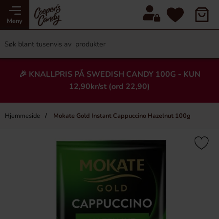
Meny
🎉 KNALLPRIS PÅ SWEDISH CANDY 100G - KUN
12,90kr/st (ord 22,90)
Hjemmeside
Mokate Gold Instant Cappuccino Hazelnut 100g
×
Heading
-17%