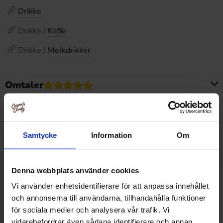
Drikke
Drikke /
Kaffe
Drikke /
Melkdrikker
Omtaler
Dette produktet har ingen anmeldelser
Prishistorikk
Laveste pris de siste 30 dagene er 22.90 kr (2026-08-06)
Samtycke
Information
Om
Denna webbplats använder cookies
Relaterte produkter
Vi använder enhetsidentifierare för att anpassa innehållet
och annonserna till användarna, tillhandahålla funktioner
för sociala medier och analysera vår trafik. Vi
vidarebefordrar även sådana identifierare och annan