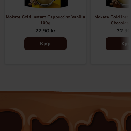
Mokate Gold Instant Cappuccino Vanilla
Mokate Gold Insta
100g
Chocolat
22.90 kr
22.90
Kjøp
Kjø