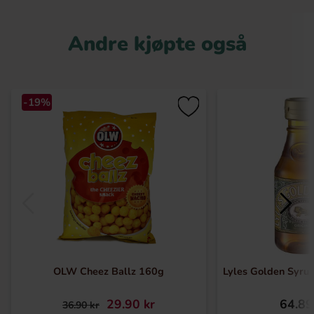
Andre kjøpte også
-19%
OLW Cheez Ballz 160g
Lyles Golden Syrup
29.90 kr
64.89
36.90 kr