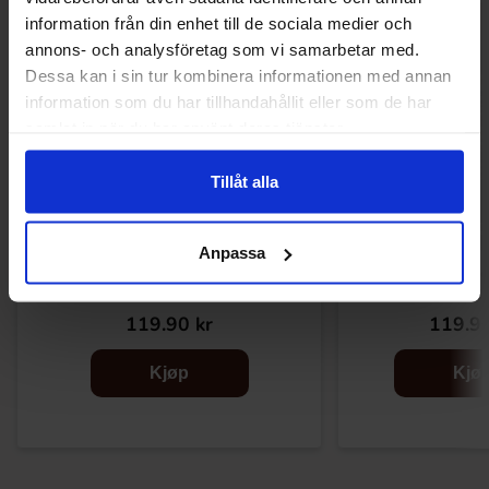
information från din enhet till de sociala medier och
annons- och analysföretag som vi samarbetar med.
Dessa kan i sin tur kombinera informationen med annan
information som du har tillhandahållit eller som de har
samlat in när du har använt deras tjänster.
Tillåt alla
Anpassa
Coffee-Mate Original Fat Free 454g
Nestle Coffee-Mate
425
119.90 kr
119.90
Kjøp
Kjø