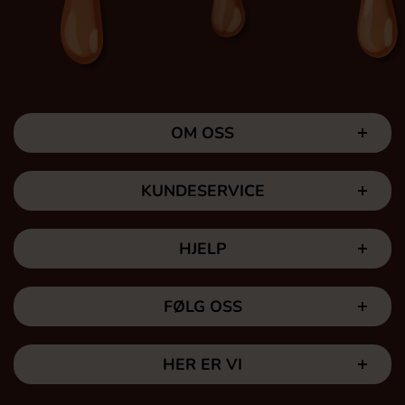
OM OSS
KUNDESERVICE
HJELP
FØLG OSS
HER ER VI