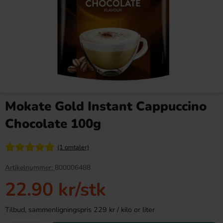
Kinder Joy Super Mario 20g
Red Bull Green Drakfrukt 25cl
Mokate Gold Instant Cappuccino
28.90 kr
38.90 kr
Chocolate 100g
Köp
Köp
(1 omtaler)
Artikelnummer:
800006488
22.90 kr
/stk
Tilbud, sammenligningspris 229 kr / kilo or liter