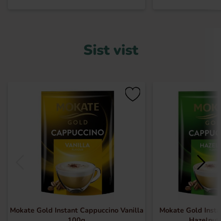
Sist vist
Mokate Gold Instant Cappuccino Vanilla
Mokate Gold Insta
100g
Hazelnut