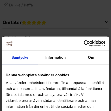
Drikke /
Kaffe
Omtaler
Dette produktet har ingen anmeldelser
Prishistorikk
Laveste pris de siste 30 dagene er 22.90 kr (2026-08-07)
Samtycke
Information
Om
Relaterte produkter
Denna webbplats använder cookies
Vi använder enhetsidentifierare för att anpassa innehållet
och annonserna till användarna, tillhandahålla funktioner
för sociala medier och analysera vår trafik. Vi
vidarebefordrar även sådana identifierare och annan
information från din enhet till de sociala medier och