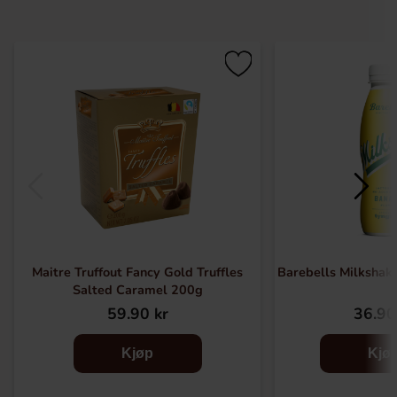
Maitre Truffout Fancy Gold Truffles
Barebells Milksha
Salted Caramel 200g
59.90 kr
36.90
Kjøp
Kjø