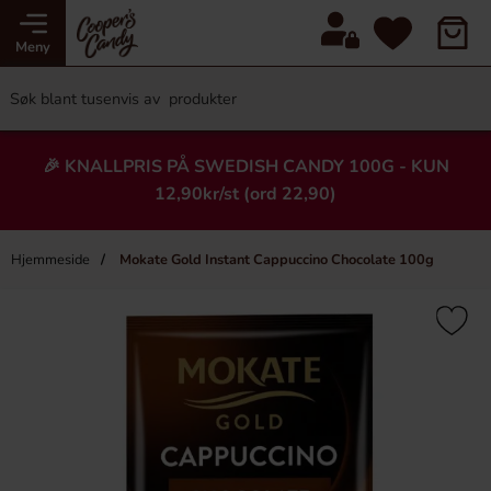
Meny
🎉 KNALLPRIS PÅ SWEDISH CANDY 100G - KUN
12,90kr/st (ord 22,90)
Hjemmeside
Mokate Gold Instant Cappuccino Chocolate 100g
×
Heading