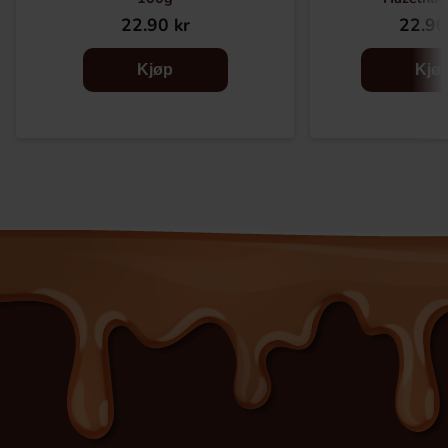
22.90 kr
22.90
Kjøp
Kjø