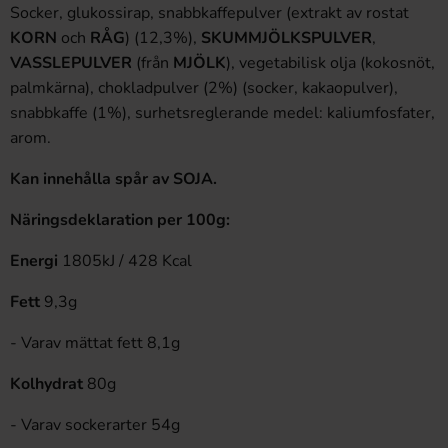
Socker, glukossirap, snabbkaffepulver (extrakt av rostat
KORN
och
RÅG
) (12,3%),
SKUMMJÖLKSPULVER
,
VASSLEPULVER
(från
MJÖLK
), vegetabilisk olja (kokosnöt,
palmkärna), chokladpulver (2%) (socker, kakaopulver),
snabbkaffe (1%), surhetsreglerande medel: kaliumfosfater,
arom.
Kan innehålla spår av SOJA.
Näringsdeklaration per 100g:
Energi
1805kJ / 428 Kcal
Fett
9,3g
- Varav mättat fett 8,1g
Kolhydrat
80g
- Varav sockerarter 54g