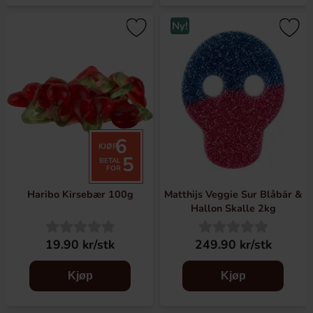
Ny!
6
KJØP
5
BETAL
FOR
Haribo Kirsebær 100g
Matthijs Veggie Sur Blåbär &
Hallon Skalle 2kg
19.90 kr/stk
249.90 kr/stk
Kjøp
Kjøp