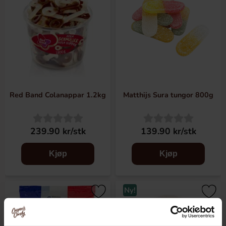
Red Band Colanappar 1.2kg
Matthijs Sura tungor 800g
239.90 kr/stk
139.90 kr/stk
Kjøp
Kjøp
Ny!