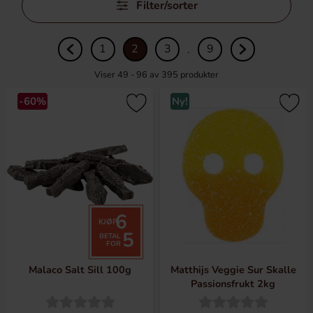
Filter/sorter
over
filtre
1
2
3
9
.
Viser 49 - 96 av
395
produkter
-60%
Ny!
6
KJØP
5
BETAL
FOR
Malaco Salt Sill 100g
Matthijs Veggie Sur Skalle
Passionsfrukt 2kg