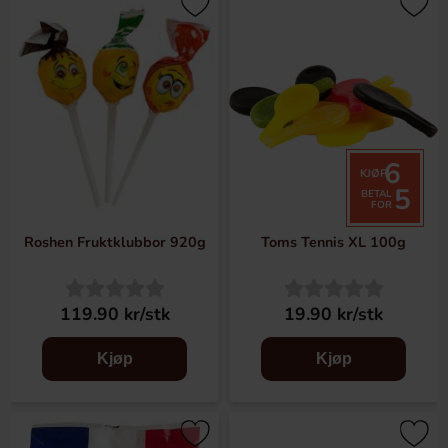
6
KJØP
5
BETAL
FOR
Roshen Fruktklubbor 920g
Toms Tennis XL 100g
119.90 kr/stk
19.90 kr/stk
Kjøp
Kjøp