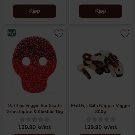
Kjøp
Kjøp
Ny!
Matthijs Veggie Sur Skalle
Matthijs Cola Nappar Veggie
Granatäpple & Körsbär 1kg
800g
129.90 kr/stk
139.90 kr/stk