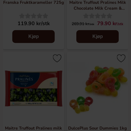
Franska Fruktkarameller 725g
Maitre Truffout Pralines Milk
Chocolate Milk Cream &
Cereals 1kg
119.90 kr/stk
79.90 kr
269.91 kr
/stk
/stk
Kjøp
Kjøp
Maitre Truffout Pralines milk
DulcePlus Sour Dummies 1kg