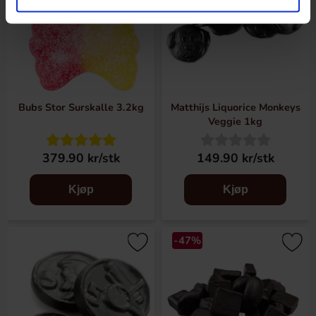
Bubs Stor Surskalle 3.2kg
Matthijs Liquorice Monkeys
Veggie 1kg
379.90 kr/stk
149.90 kr/stk
Kjøp
Kjøp
-47%