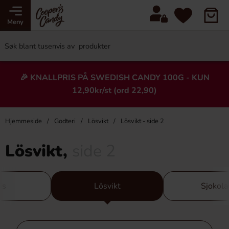
Meny
🎉 KNALLPRIS PÅ SWEDISH CANDY 100G - KUN
12,90kr/st (ord 22,90)
Hjemmeside
Godteri
Lösvikt
Lösvikt - side 2
Lösvikt,
side 2
is
Lösvikt
Sjokol
Hopp