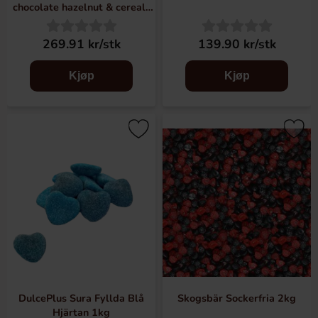
chocolate hazelnut & cereals
1kg
269.91 kr/stk
139.90 kr/stk
Kjøp
Kjøp
DulcePlus Sura Fyllda Blå
Skogsbär Sockerfria 2kg
Hjärtan 1kg