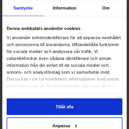
Samtycke
Information
Om
Denna webbplats använder cookies
Vi använder enhetsidentifierare för att anpassa innehållet
och annonserna till användarna, tillhandahålla funktioner
Franska Mintkolor 600g
Matthijs Veggie Sur Drakfrukt
för sociala medier och analysera vår trafik. Vi
Skalle 2kg
vidarebefordrar även sådana identifierare och annan
information från din enhet till de sociala medier och
109.91 kr/stk
249.90 kr/stk
annons- och analysföretag som vi samarbetar med.
Dessa kan i sin tur kombinera informationen med annan
Kjøp
Kjøp
information som du har tillhandahållit eller som de har
samlat in när du har använt deras tjänster.
Tillåt alla
Anpassa