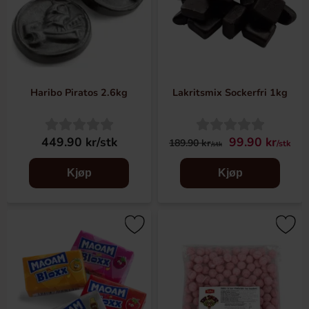
Haribo Piratos 2.6kg
Lakritsmix Sockerfri 1kg
449.90 kr/stk
99.90 kr
189.90 kr
/stk
/stk
Kjøp
Kjøp