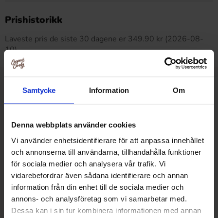
Dette produktet har ingen anmeldelser
Prishistorikk
Laveste pris de siste 30 dagene er 349.90 kr (2026-08-
10)
Samtycke
Information
Om
Relaterte produkter
Denna webbplats använder cookies
Vi använder enhetsidentifierare för att anpassa innehållet
och annonserna till användarna, tillhandahålla funktioner
för sociala medier och analysera vår trafik. Vi
vidarebefordrar även sådana identifierare och annan
information från din enhet till de sociala medier och
annons- och analysföretag som vi samarbetar med.
Dessa kan i sin tur kombinera informationen med annan