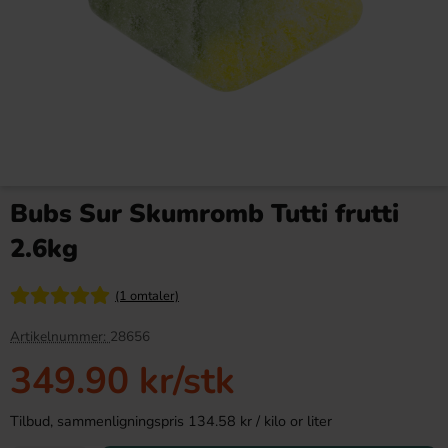
Red Bull Green Drakfrukt 25cl
Arla Mjukglassmix 2L
Bubs Sur Skumromb Tutti frutti
38.90 kr
179.89 kr
2.6kg
Köp
Köp
(1 omtaler)
Artikelnummer:
28656
349.90 kr
/stk
Tilbud, sammenligningspris 134.58 kr / kilo or liter