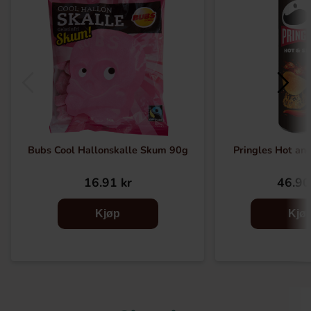
Bubs Cool Hallonskalle Skum 90g
Pringles Hot an
16.91 kr
46.90
Kjøp
Kjø