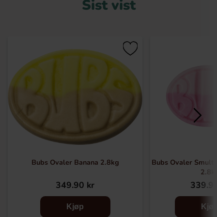
Sist vist
Bubs Ovaler Banana 2.8kg
Bubs Ovaler Smult
2.8k
349.90 kr
339.91
Kjøp
Kjø