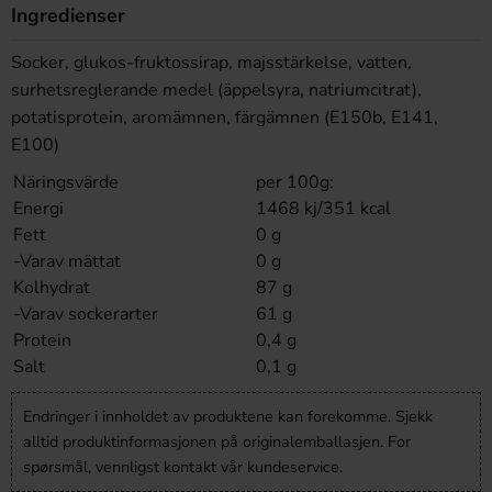
Ingredienser
Socker, glukos-fruktossirap, majsstärkelse, vatten,
surhetsreglerande medel (äppelsyra, natriumcitrat),
potatisprotein, aromämnen, färgämnen (E150b, E141,
E100)
Näringsvärde
per 100g:
Energi
1468 kj/351 kcal
Fett
0 g
-Varav mättat
0 g
Kolhydrat
87 g
-Varav sockerarter
61 g
Protein
0,4 g
Salt
0,1 g
Endringer i innholdet av produktene kan forekomme. Sjekk
alltid produktinformasjonen på originalemballasjen. For
spørsmål, vennligst kontakt vår kundeservice.