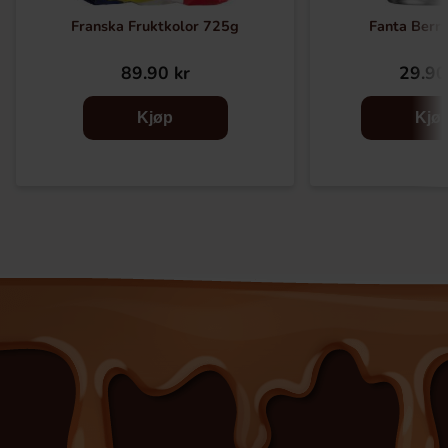
Franska Fruktkolor 725g
Fanta Berr
89.90 kr
29.90
Kjøp
Kjø