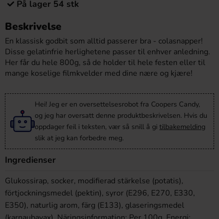
På lager 54 stk
Beskrivelse
En klassisk godbit som alltid passerer bra - colasnapper!
Disse gelatinfrie herlighetene passer til enhver anledning.
Her får du hele 800g, så de holder til hele festen eller til
mange koselige filmkvelder med dine nære og kjære!
Hei! Jeg er en oversettelsesrobot fra Coopers Candy,
og jeg har oversatt denne produktbeskrivelsen. Hvis du
oppdager feil i teksten, vær så snill å gi
tilbakemelding
slik at jeg kan forbedre meg.
Ingredienser
Glukossirap, socker, modifierad stärkelse (potatis),
förtjockningsmedel (pektin), syror (E296, E270, E330,
E350), naturlig arom, färg (E133), glaseringsmedel
(karnaubavax). Näringsinformation: Per 100g. Energi: