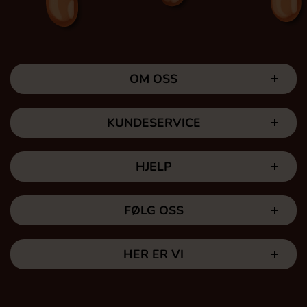
OM OSS
KUNDESERVICE
HJELP
FØLG OSS
HER ER VI