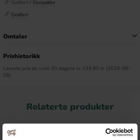
Godteri /
Storpakke
Godteri
Omtaler
Dette produktet har ingen anmeldelser
Prishistorikk
Laveste pris de siste 30 dagene er 139.90 kr (2026-08-
08)
Relaterte produkter