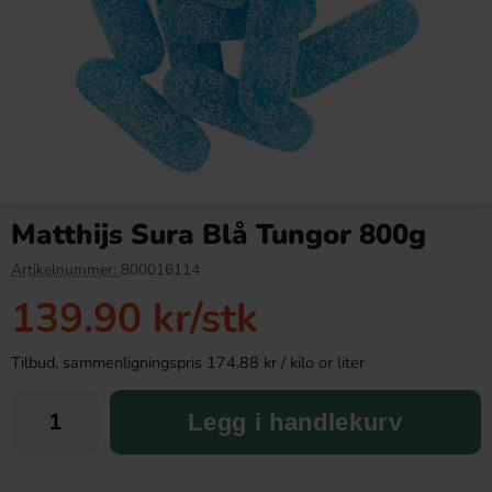
Maxons Stupidly Sour Jar
American Bakery Cereos
Raspberry Tongue Painter 3kg
Pancakes Duo 150g(BF:2026-
Matthijs Sura Blå Tungor 800g
05-28)
649.90 kr
10.01 kr
42.90 kr
Artikelnummer:
800016114
139.90 kr
/stk
Köp
Köp
Tilbud, sammenligningspris 174.88 kr / kilo or liter
Legg i handlekurv