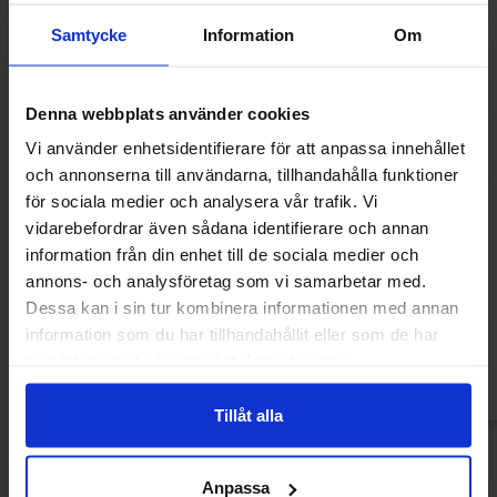
Samtycke
Information
Om
Denna webbplats använder cookies
Vi använder enhetsidentifierare för att anpassa innehållet
och annonserna till användarna, tillhandahålla funktioner
för sociala medier och analysera vår trafik. Vi
vidarebefordrar även sådana identifierare och annan
Matthijs Cola Nappar Veggie 800g
Red Band Sura 
information från din enhet till de sociala medier och
annons- och analysföretag som vi samarbetar med.
139.90 kr
229.90
Dessa kan i sin tur kombinera informationen med annan
information som du har tillhandahållit eller som de har
Kjøp
Kjø
samlat in när du har använt deras tjänster.
Tillåt alla
Anpassa