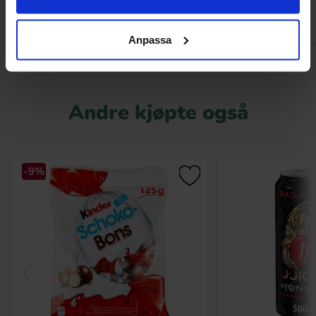
Anpassa
Andre kjøpte også
-9%