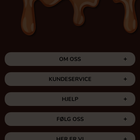
OM OSS
KUNDESERVICE
HJELP
FØLG OSS
HER ER VI