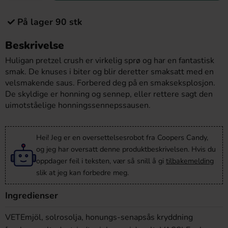
På lager 90 stk
Beskrivelse
Huligan pretzel crush er virkelig sprø og har en fantastisk
smak. De knuses i biter og blir deretter smaksatt med en
velsmakende saus. Forbered deg på en smakseksplosjon.
De skyldige er honning og sennep, eller rettere sagt den
uimotståelige honningssennepssausen.
Hei! Jeg er en oversettelsesrobot fra Coopers Candy,
og jeg har oversatt denne produktbeskrivelsen. Hvis du
oppdager feil i teksten, vær så snill å gi
tilbakemelding
slik at jeg kan forbedre meg.
Ingredienser
VETEmjöl, solrosolja, honungs-senapsås kryddning