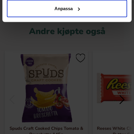
Anpassa
Andre kjøpte også
Spuds Craft Cooked Chips Tomato &
Reeses White Cho