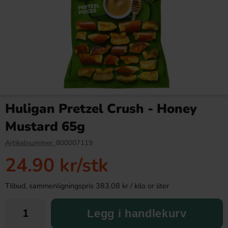
Red Bull Green Drakfrukt 25cl
Tabby Chicken Wings
Chocolate 50g
Huligan Pretzel Crush - Honey
38.90 kr
19.90 kr
34.90 kr
Mustard 65g
Köp
Köp
Artikelnummer:
800007119
24.90 kr
/stk
Tilbud, sammenligningspris 383.08 kr / kilo or liter
Legg i handlekurv