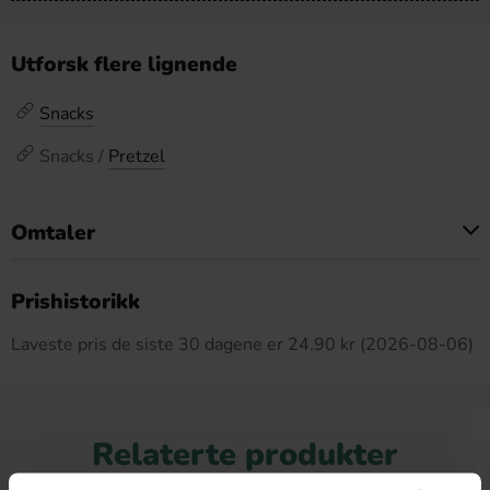
Utforsk flere lignende
Snacks
Snacks /
Pretzel
Omtaler
Dette produktet har ingen anmeldelser
Prishistorikk
Laveste pris de siste 30 dagene er 24.90 kr (2026-08-06)
Relaterte produkter