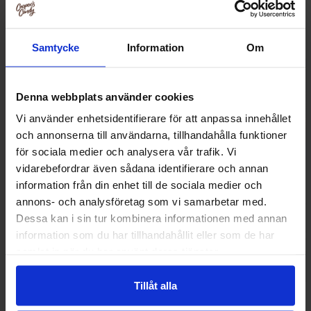
Samtycke
Information
Om
Denna webbplats använder cookies
Vi använder enhetsidentifierare för att anpassa innehållet
och annonserna till användarna, tillhandahålla funktioner
för sociala medier och analysera vår trafik. Vi
vidarebefordrar även sådana identifierare och annan
information från din enhet till de sociala medier och
annons- och analysföretag som vi samarbetar med.
Reeses Dipped Pretzels 240g
Flipz Peanut Butte
Dessa kan i sin tur kombinera informationen med annan
89.90 kr
44.90
information som du har tillhandahållit eller som de har
samlat in när du har använt deras tjänster.
Kjøp
Kjø
Tillåt alla