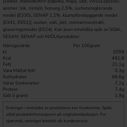
[socker, maltodextrin (tapioka, majs), salt, VASSLEpulver,
aromer, lök, rismjöl, honung 2,5%, surhetsreglerande
medel (E330), SENAP 1,2%, klumpförebyggande medel
(E341, E551)], socker, salt, jäst, rosmarinsextrakt,
glaseringsmedel (E524). Kan även innehålla spår av SOJA,
SESAM, SENAP och MJÖLKprodukter.
Näringsvärde
Per 100gram
kJ
2059
Kcal
491,8
Fett
21,1g
Vara Mättat fett
0,3g
Kolhydrater
66,6g
Varav Sockerarter
7,2g
Protein
7,4g
Salt (i gram)
1,9g
Endringer i innholdet av produktene kan forekomme. Sjekk
alltid produktinformasjonen på originalemballasjen. For
spørsmål, vennligst kontakt vår kundeservice.