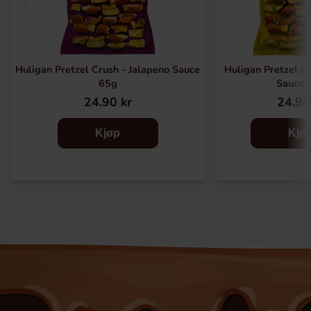
Huligan Pretzel Crush - Jalapeno Sauce
Huligan Pretzel C
65g
Sauce 
24.90 kr
24.90
Kjøp
Kjø