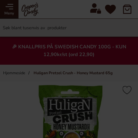
Meny
🎉 KNALLPRIS PÅ SWEDISH CANDY 100G - KUN
12,90kr/st (ord 22,90)
Hjemmeside
Huligan Pretzel Crush - Honey Mustard 65g
×
Heading
-43%