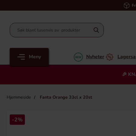
Fr
Meny
Nyheter
Lagersa
🎉 KN
Hjemmeside
Fanta Orange 33cl x 20st
-2%