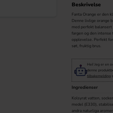
Beskrivelse
Fanta Orange er den kl
Denne livlige orange b
med perfekt balansert 
fargen og den intense 
opplevelse. Perfekt fo
søt, fruktig brus.
Hei! Jeg er en o
denne produktbes
tilbakemelding
s
Ingredienser
Kolsyrat vatten, socke
medel (E330), stabili
andra naturliga aromer