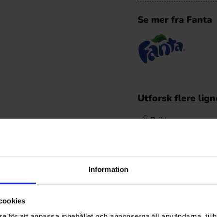
Se mer fra Fanta
Utforsk flere lig
Drikke
Drikke /
Brus
Information
Omtaler
De
cookies
Prishistorikk
e för att anpassa innehållet och annonserna till användarna, tillh