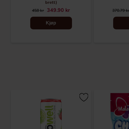
brett)
349.90 kr
458 kr
370.79 k
Kjøp