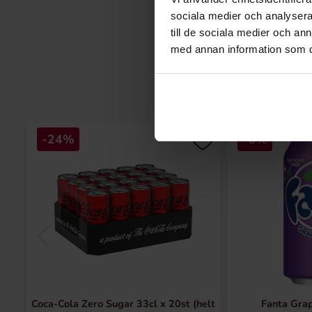
sociala medier och analysera 
till de sociala medier och a
med annan information som du 
-24%
-6%
Coca-Cola Zero Sugar 33cl x 20st (helt
Fanta Gra