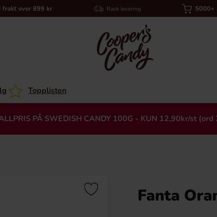
i frakt over 899 kr
5000+ a
Rask levering
lg
Topplisten
ALLPRIS PÅ SWEDISH CANDY 100G - KUN 12,90kr/st (ord 
Fanta Oran
Heading