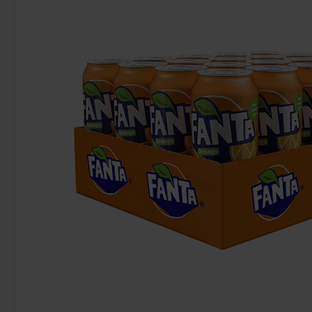
Bubs Dizzy Skalle 2,6kg
Arla Mj
349.90 kr
17
Köp
Köp