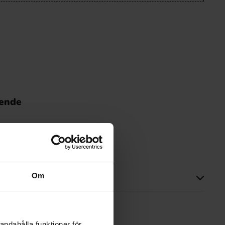
nende
Om
tte produktet har ingen anmeldelser
andahålla funktioner för