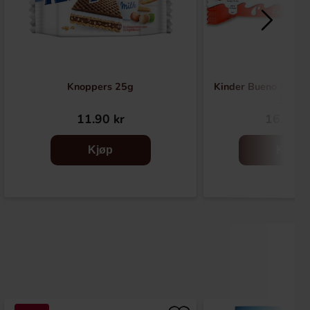
Knoppers 25g
Kinder Bueno White
39g
11.90 kr
16.91 k
Kjøp
Kjøp