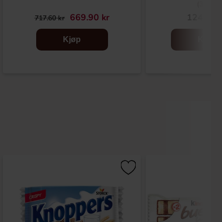
(33cl)
669.90 kr
124.90 
717.60 kr
Kjøp
Kjøp