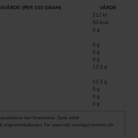
SVÄRDE (PER 100 GRAM)
VÄRDE
212 kJ
50 kcal
0 g
0 g
0 g
0 g
12.3 g
12.3 g
0 g
0 g
0 g
v produktene kan forekomme. Sjekk alltid
 originalemballasjen. For spørsmål, vennligst kontakt vår