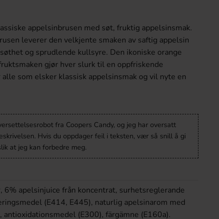
assiske appelsinbrusen med søt, fruktig appelsinsmak.
rusen leverer den velkjente smaken av saftig appelsin
søthet og sprudlende kullsyre. Den ikoniske orange
fruktsmaken gjør hver slurk til en oppfriskende
r alle som elsker klassisk appelsinsmak og vil nyte en
versettelsesrobot fra Coopers Candy, og jeg har oversatt
krivelsen. Hvis du oppdager feil i teksten, vær så snill å gi
lik at jeg kan forbedre meg.
r, 6% apelsinjuice från koncentrat, surhetsreglerande
seringsmedel (E414, E445), naturlig apelsinarom med
, antioxidationsmedel (E300), färgämne (E160a).