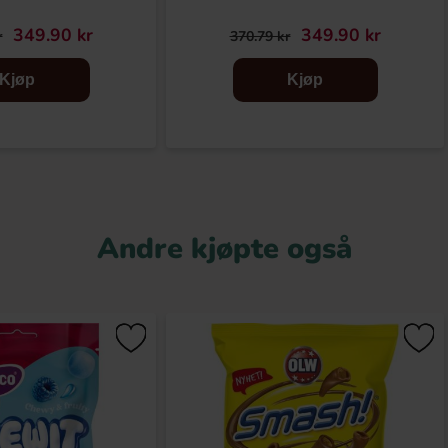
349.90 kr
349.90 kr
r
370.79 kr
Kjøp
Kjøp
Andre kjøpte også