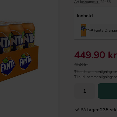
Artikelnummer:
29468
Innhold
Fanta Orange
20stk
449.90 kr
458 kr
Tilbud, sammenligningspris
ukglassmix 2L
Kinder Schoko-Bons White 200g
Tilbud, sammenligningspris
9.89 kr
58.90 kr
Köp
På lager 235 stk