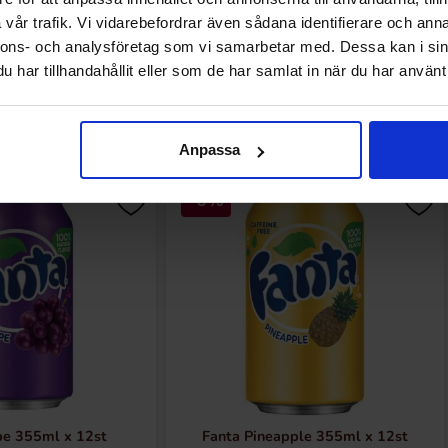
Laveste pris de siste
vår trafik. Vi vidarebefordrar även sådana identifierare och anna
nnons- och analysföretag som vi samarbetar med. Dessa kan i sin
har tillhandahållit eller som de har samlat in när du har använt 
Relaterte produkter
Anpassa
-6%
pe 355ml x 12st
Fanta Pineapple 355ml x 12st