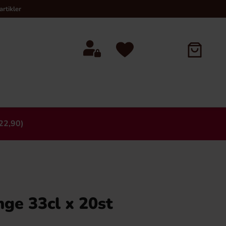
rtikler
22,90)
×
ge 33cl x 20st