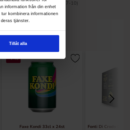
 30 dagene er 449.90 kr (2026-07-10)
n information från din enhet
 tur kombinera informationen
deras tjänster.
Tillåt alla
-7%
Faxe Kondi 33cl x 24st
Fonti Di Crodo Citro