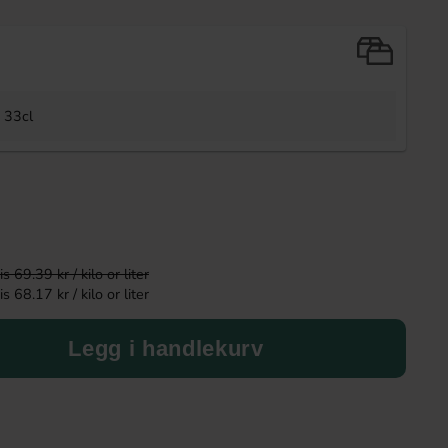
-43%
 33cl
 69.39 kr / kilo or liter
Red Bull Green Drakfrukt 25cl
Tabby Chicken Wing
 68.17 kr / kilo or liter
50g
38.90 kr
19.
34.90 kr
Legg i handlekurv
Köp
Köp