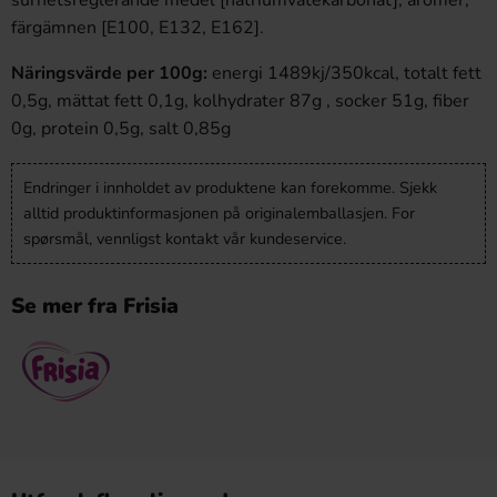
surhetsreglerande medel [natriumvätekarbonat], aromer,
färgämnen [E100, E132, E162].
Näringsvärde per 100g:
energi 1489kj/350kcal, totalt fett
0,5g, mättat fett 0,1g, kolhydrater 87g , socker 51g, fiber
0g, protein 0,5g, salt 0,85g
Endringer i innholdet av produktene kan forekomme. Sjekk
alltid produktinformasjonen på originalemballasjen. For
spørsmål, vennligst kontakt vår kundeservice.
Se mer fra Frisia