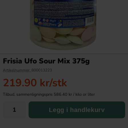
Marianne Toffee 200g
Yorkshire Tea 80 Tea Bags
250g
Frisia Ufo Sour Mix 375g
49.90 kr
109.91 kr
Artikelnummer:
800013223
219.90 kr
/stk
Köp
Köp
Tilbud, sammenligningspris 586.40 kr / kilo or liter
Legg i handlekurv