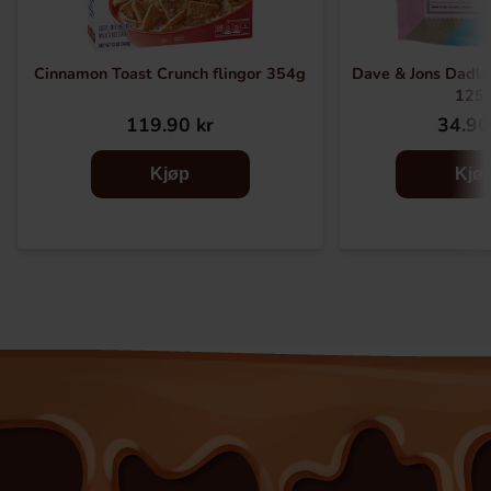
Cinnamon Toast Crunch flingor 354g
Dave & Jons Dadler
125
119.90 kr
34.90
Kjøp
Kjø