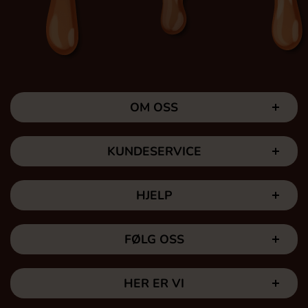
OM OSS
KUNDESERVICE
HJELP
FØLG OSS
HER ER VI