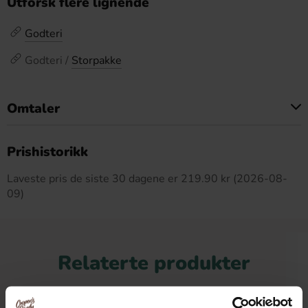
Utforsk flere lignende
Godteri
Godteri /
Storpakke
Omtaler
Dette produktet har ingen anmeldelser
Prishistorikk
Laveste pris de siste 30 dagene er 219.90 kr (2026-08-
09)
Relaterte produkter