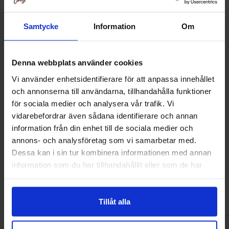
Samtycke
Information
Om
Denna webbplats använder cookies
Vi använder enhetsidentifierare för att anpassa innehållet
och annonserna till användarna, tillhandahålla funktioner
för sociala medier och analysera vår trafik. Vi
vidarebefordrar även sådana identifierare och annan
information från din enhet till de sociala medier och
Sallos Lakris 750g
Vidal Filled Wild
annons- och analysföretag som vi samarbetar med.
Dessa kan i sin tur kombinera informationen med annan
119.90 kr
249.90
information som du har tillhandahållit eller som de har
samlat in när du har använt deras tjänster.
Kjøp
Kjø
Tillåt alla