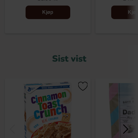
Kjøp
Kjø
Sist vist