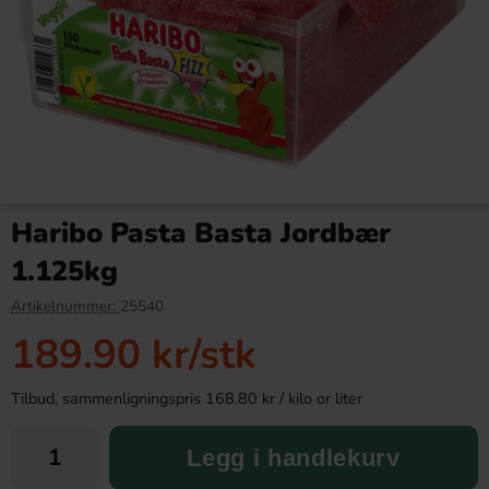
OLW Dippmix Ranch 24g
Dr Pepper ZERO 50cl PET
Haribo Pasta Basta Jordbær
15.90 kr
30.90 kr
1.125kg
Köp
Köp
Artikelnummer:
25540
189.90 kr
/stk
Tilbud, sammenligningspris 168.80 kr / kilo or liter
Legg i handlekurv