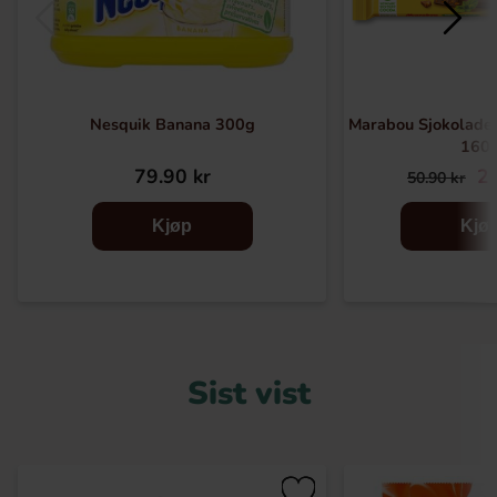
Nesquik Banana 300g
Marabou Sjokoladeb
160
79.90 kr
22
50.90 kr
Kjøp
Kjø
Sist vist