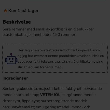
Kun 1 på lager
Beskrivelse
Sure remmer med smak av jordbær i en gjenlukkbar
plastemballasje. Inneholder 150 remmer.
Hei! Jeg er en oversettelsesrobot fra Coopers Candy,
og jeg har oversatt denne produktbeskrivelsen. Hvis du
oppdager feil i teksten, vær så snill å gi
tilbakemelding
slik at jeg kan forbedre meg.
Ingredienser
Socker; glukossirap; majsstärkelse; fuktighetsbevarande
medel: sorbitolsirap;
VETEMJÖL
; surgörande medel:
citronsyra, äppelsyra; surhetsreglerande medel:
natriumvätemalat; emulgeringsmedel: mono- och