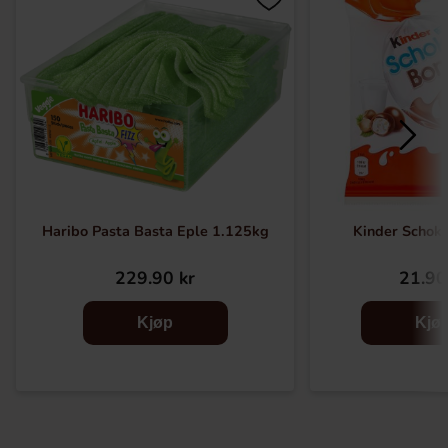
Haribo Pasta Basta Eple 1.125kg
Kinder Schok
229.90 kr
21.90
Kjøp
Kjø