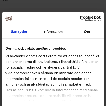
Relaterte produkter
Samtycke
Information
Om
-15%
Denna webbplats använder cookies
Vi använder enhetsidentifierare för att anpassa innehållet
och annonserna till användarna, tillhandahålla funktioner
för sociala medier och analysera vår trafik. Vi
vidarebefordrar även sådana identifierare och annan
information från din enhet till de sociala medier och
annons- och analysföretag som vi samarbetar med.
Dessa kan i sin tur kombinera informationen med annan
information som du har tillhandahållit eller som de har
Haribo Salt Sild 1.615kg
Haribo Konfekts
samlat in när du har använt deras tjänster.