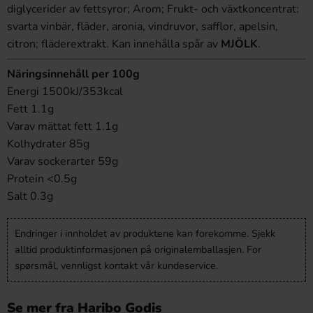
diglycerider av fettsyror; Arom; Frukt- och växtkoncentrat:
svarta vinbär, fläder, aronia, vindruvor, safflor, apelsin,
citron; fläderextrakt. Kan innehålla spår av
MJÖLK
.
Näringsinnehåll per 100g
Energi 1500kJ/353kcal
Fett 1.1g
Varav mättat fett 1.1g
Kolhydrater 85g
Varav sockerarter 59g
Protein <0.5g
Salt 0.3g
Endringer i innholdet av produktene kan forekomme. Sjekk
alltid produktinformasjonen på originalemballasjen. For
spørsmål, vennligst kontakt vår kundeservice.
Se mer fra Haribo Godis