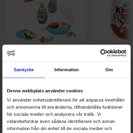
Johny Bee Turbo Egg 10g (1st)
Kinder Sjokolad
26.90 kr
18.89
Samtycke
Information
Om
Kjøp
Kjø
Denna webbplats använder cookies
Vi använder enhetsidentifierare för att anpassa innehållet
och annonserna till användarna, tillhandahålla funktioner
för sociala medier och analysera vår trafik. Vi
vidarebefordrar även sådana identifierare och annan
Andre kjøpte også
information från din enhet till de sociala medier och