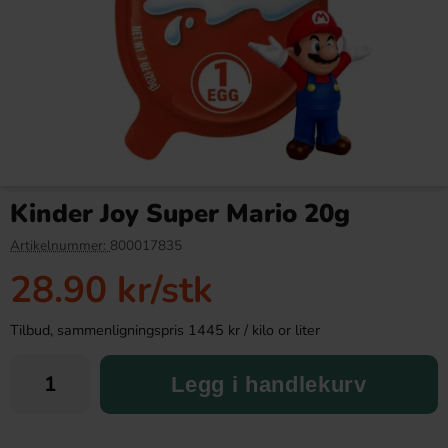
Kinder Maxi 21g
Arla Mjukglassmix Laktosfri
2L
Kinder Joy Super Mario 20g
9.90 kr
169.90 kr
Artikelnummer:
800017835
28.90 kr
/stk
Köp
Köp
Tilbud, sammenligningspris 1445 kr / kilo or liter
Legg i handlekurv