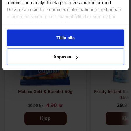
annons- och analysföretag som vi samarbetar med.
Dessa kan i sin tur kombinera informationen med annan
information som du har tillhandahållit eller som de har
-55%
samlat in när du har använt deras tjänster.
Tillåt alla
Anpassa
Malaco Gott & Blandat 50g
Frosty Instant Slus
150m
4.90 kr
29.90
10.90 kr
Kjøp
Kjø