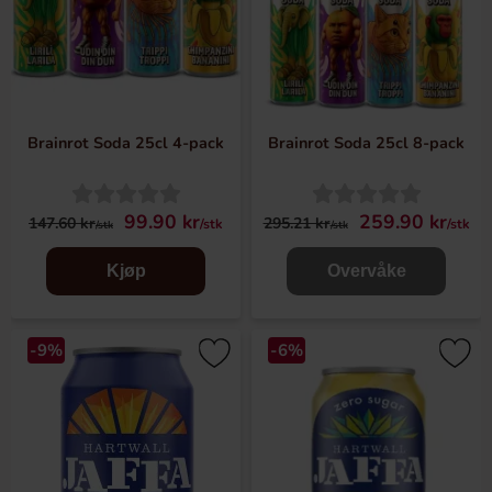
Brainrot Soda 25cl 4-pack
Brainrot Soda 25cl 8-pack
99.90 kr
259.90 kr
147.60 kr
295.21 kr
/stk
/stk
/stk
/stk
Kjøp
Overvåke
-9%
-6%