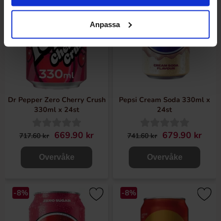
Anpassa
Dr Pepper Zero Cherry Crush
Pepsi Cream Soda 330ml x
330ml x 24st
24st
669.90 kr
679.90 kr
717.60 kr
741.60 kr
Overvåke
Overvåke
-8%
-8%