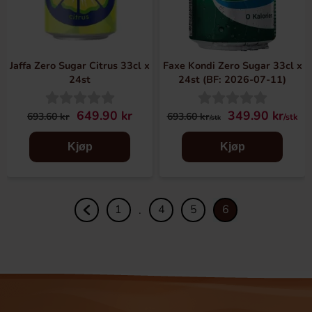
Jaffa Zero Sugar Citrus 33cl x
Faxe Kondi Zero Sugar 33cl x
24st
24st (BF: 2026-07-11)
649.90 kr
349.90 kr
693.60 kr
693.60 kr
/stk
/stk
Kjøp
Kjøp
1
4
5
6
.