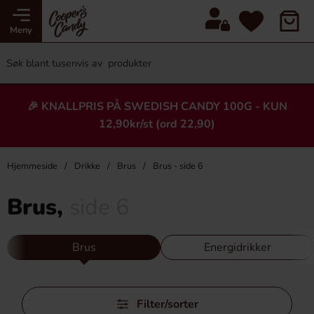
Meny
🎉 KNALLPRIS PÅ SWEDISH CANDY 100G - KUN
12,90kr/st (ord 22,90)
Hjemmeside
Drikke
Brus
Brus - side 6
Brus,
side 6
Brus
Energidrikker
Hopp
Filter/sorter
over