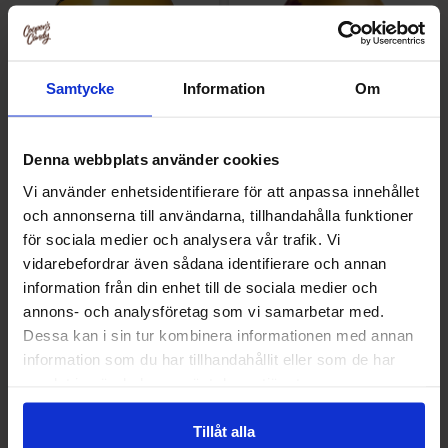
Samtycke
Information
Om
Denna webbplats använder cookies
Vi använder enhetsidentifierare för att anpassa innehållet
och annonserna till användarna, tillhandahålla funktioner
Grace Ginger Beer 330ml x
Old Jamaica Ginger Beer
för sociala medier och analysera vår trafik. Vi
24st
330ml x 24st
vidarebefordrar även sådana identifierare och annan
information från din enhet till de sociala medier och
679.90 kr
679.90 kr
annons- och analysföretag som vi samarbetar med.
Dessa kan i sin tur kombinera informationen med annan
Overvåke
Kjøp
information som du har tillhandahållit eller som de har
samlat in när du har använt deras tjänster.
-7%
-8%
Tillåt alla