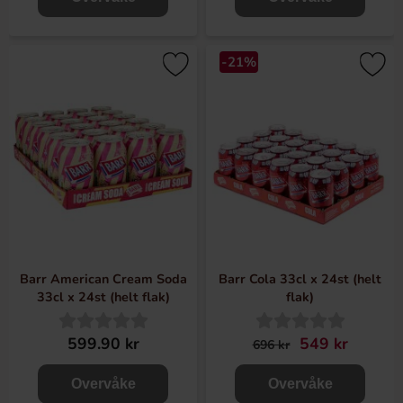
-21%
Barr American Cream Soda
Barr Cola 33cl x 24st (helt
33cl x 24st (helt flak)
flak)
599.90 kr
549 kr
696 kr
Overvåke
Overvåke