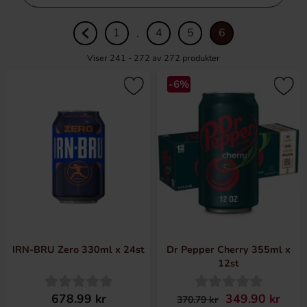
filtre
1
4
5
6
.
Viser 241 - 272 av
272
produkter
-6%
IRN-BRU Zero 330ml x 24st
Dr Pepper Cherry 355ml x
12st
678.99 kr
349.90 kr
370.79 kr