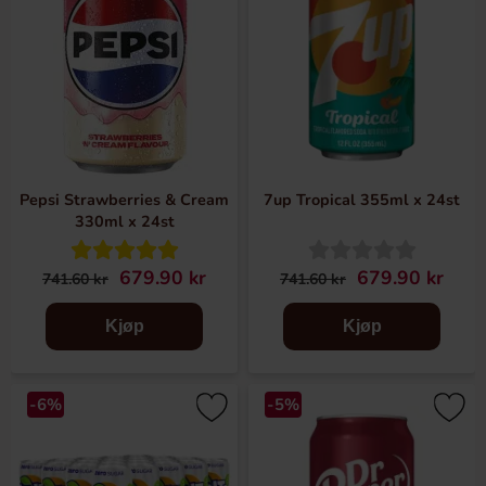
Pepsi Strawberries & Cream
7up Tropical 355ml x 24st
330ml x 24st
679.90 kr
679.90 kr
741.60 kr
741.60 kr
Kjøp
Kjøp
-6%
-5%