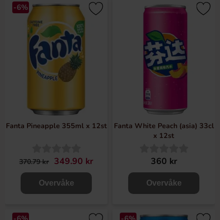
-6%
Fanta Pineapple 355ml x 12st
Fanta White Peach (asia) 33cl
x 12st
349.90 kr
360 kr
370.79 kr
Overvåke
Overvåke
-6%
-6%