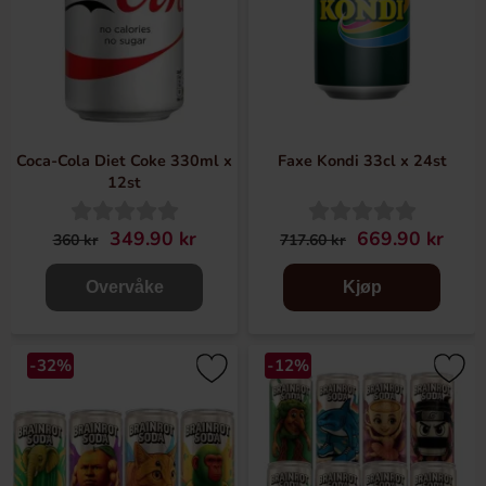
Coca-Cola Diet Coke 330ml x
Faxe Kondi 33cl x 24st
12st
349.90 kr
669.90 kr
360 kr
717.60 kr
Overvåke
Kjøp
-32%
-12%