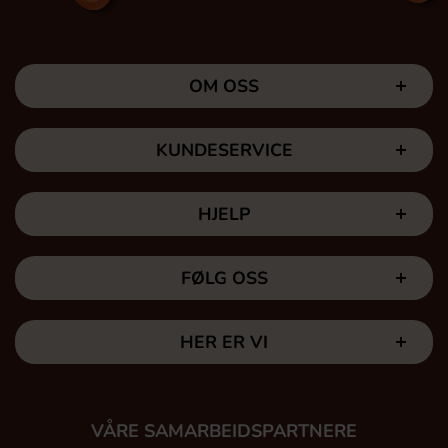
OM OSS
KUNDESERVICE
HJELP
FØLG OSS
HER ER VI
VÅRE SAMARBEIDSPARTNERE