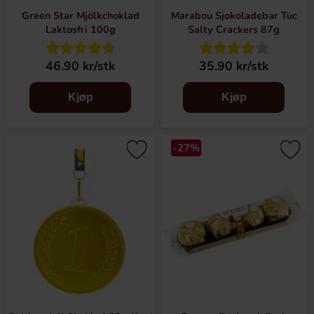
Green Star Mjölkchoklad
Marabou Sjokoladebar Tuc
Laktosfri 100g
Salty Crackers 87g
46.90 kr/stk
35.90 kr/stk
Kjøp
Kjøp
-27%