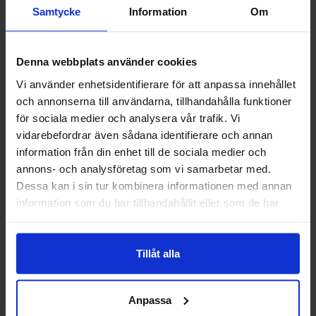
Samtycke
Information
Om
Denna webbplats använder cookies
Vi använder enhetsidentifierare för att anpassa innehållet
och annonserna till användarna, tillhandahålla funktioner
Cadbury Dairy Milk 4-Pack
Lion Brownie Style 40g
för sociala medier och analysera vår trafik. Vi
108g
vidarebefordrar även sådana identifierare och annan
information från din enhet till de sociala medier och
44.90 kr/stk
14.90 kr/stk
annons- och analysföretag som vi samarbetar med.
Dessa kan i sin tur kombinera informationen med annan
Kjøp
Kjøp
information som du har tillhandahållit eller som de har
samlat in när du har använt deras tjänster.
Tillåt alla
Anpassa