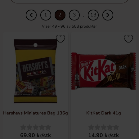
filtre
1
2
3
13
.
Viser 49 - 96 av
588
produkter
Hersheys Miniatures Bag 136g
KitKat Dark 41g
69.90 kr/stk
14.90 kr/stk