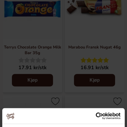
Terrys Chocolate Orange Milk
Marabou Fransk Nugat 46g
Bar 35g
17.91 kr/stk
16.91 kr/stk
Kjøp
Kjøp