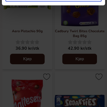
Aero Pistachio 90g
Cadbury Twirl Bites Chocolate
Bag 85g
36.90 kr/stk
42.90 kr/stk
Kjøp
Kjøp