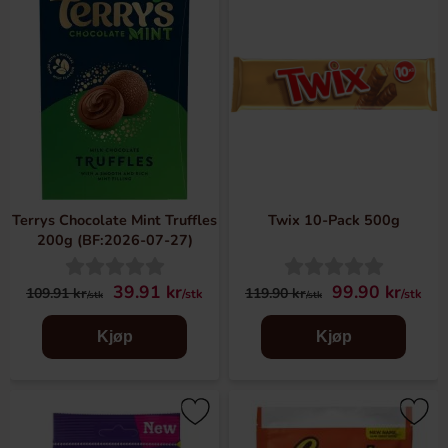
Terrys Chocolate Mint Truffles
Twix 10-Pack 500g
200g (BF:2026-07-27)
39.91 kr
99.90 kr
109.91 kr
119.90 kr
/stk
/stk
/stk
/stk
Kjøp
Kjøp