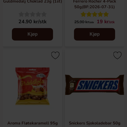
Guldmedalj Choklad 23g (1st)
Ferrero Rocher 4-Pack
50g(BF:2026-07-31)
24.90 kr/stk
19 kr
25.90 kr
/stk
/stk
Kjøp
Kjøp
Aroma Fløtekaramell 95g
Snickers Sjokoladebar 50g