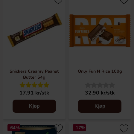
Snickers Creamy Peanut
Only Fun N Rice 100g
Butter 54g
17.91 kr/stk
32.90 kr/stk
Kjøp
Kjøp
-64%
-17%